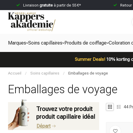
Livraison
gratuite
à partir de 55 €*
Retour
Marques
Soins capillaires
Produits de coiffage
Coloration 
Summer Deals!
10% korting o
Accueil
/
Soins capillaires
/
Emballages de voyage
Emballages de voyage
44
Pr
Trouvez votre produit
produit capillaire idéal
Départ