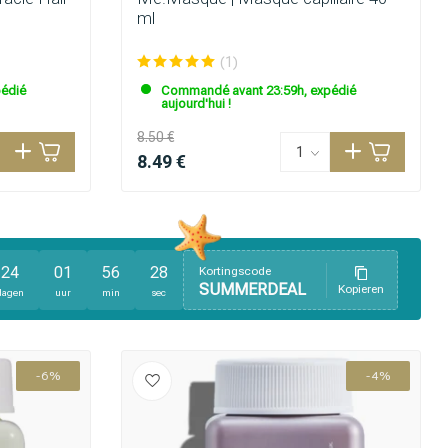
ml
(1)
édié
Commandé avant 23:59h, expédié
aujourd'hui !
8.50 €
8.49 €
24
01
56
26
Kortingscode
SUMMERDEAL
Kopieren
dagen
uur
min
sec
-6%
-4%