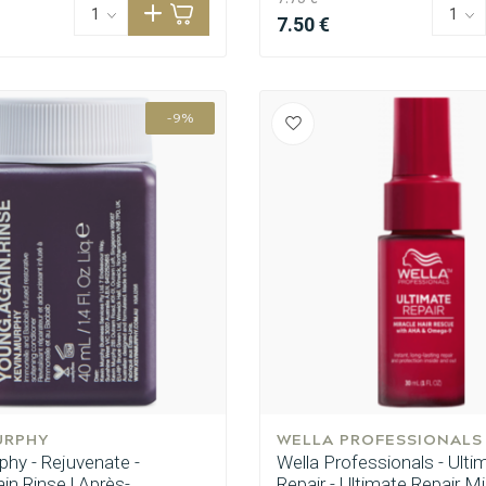
7.50 €
-9%
URPHY
WELLA PROFESSIONALS
phy - Rejuvenate -
Wella Professionals - Ulti
n.Rinse | Après-
Repair - Ultimate Repair Mi