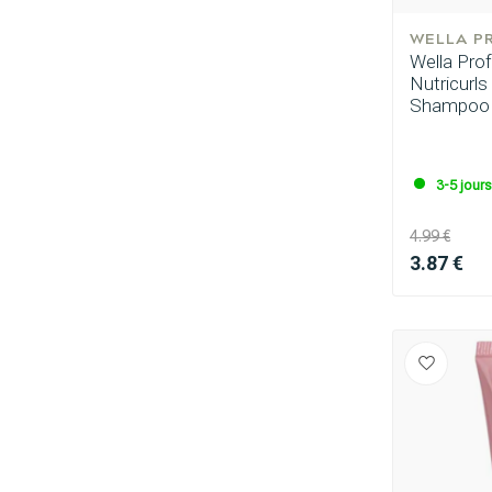
WELLA P
Wella Prof
Nutricurl
Shampoo
3-5 jour
4.99 €
3.87 €