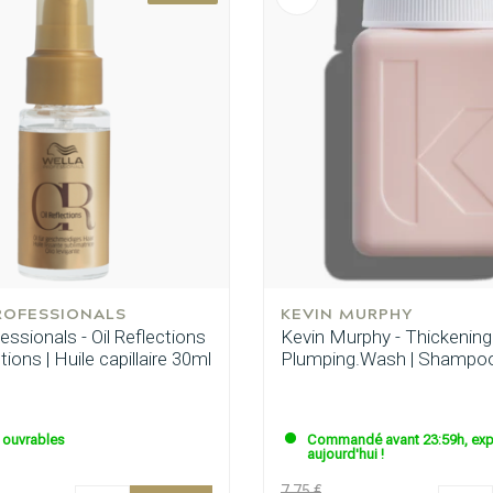
ROFESSIONALS
KEVIN MURPHY
essionals - Oil Reflections
Kevin Murphy - Thickening
ctions | Huile capillaire 30ml
Plumping.Wash | Shampoo
s ouvrables
Commandé avant 23:59h, exp
aujourd'hui !
7.75 €