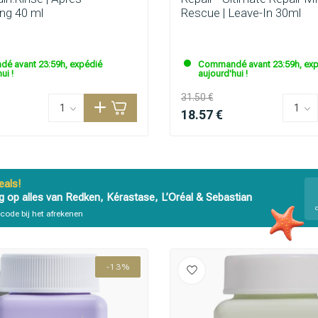
ng 40 ml
Rescue | Leave-In 30ml
é avant 23:59h, expédié
Commandé avant 23:59h, exp
ui !
aujourd'hui !
31.50 €
18.57 €
als!
g op alles van Redken, Kérastase, L’Oréal & Sebastian
code bij het afrekenen
-13%