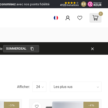
conomisez
avec nos points fidélité
8.9
4122
évaluations
0
e:
SUMMERDEAL
Afficher:
-3%
-4%