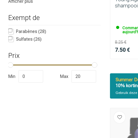
Afficher plus
shampooi
Exempt de
Command
Parabènes
(28)
aujourd'h
Sulfates
(26)
8.25 €
7.50 €
Prix
Min
Max
Summer De
10% kortin
Gebruik deze 