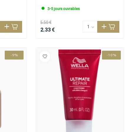
3-5 jours ouvrables
5.50 €
2.33 €
-9%
-10%