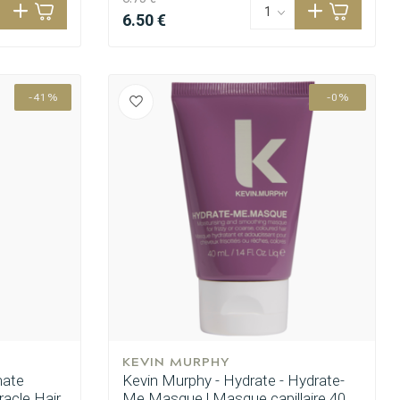
6.50 €
-41%
-0%
KEVIN MURPHY
mate
Kevin Murphy - Hydrate - Hydrate-
racle Hair
Me.Masque | Masque capillaire 40