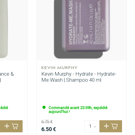
KEVIN MURPHY
ance &
Kevin Murphy - Hydrate - Hydrate-
|
Me.Wash | Shampoo 40 ml
édié
Commandé avant 23:59h, expédié
aujourd'hui !
6.75 €
6.50 €
Coloration des cheveux