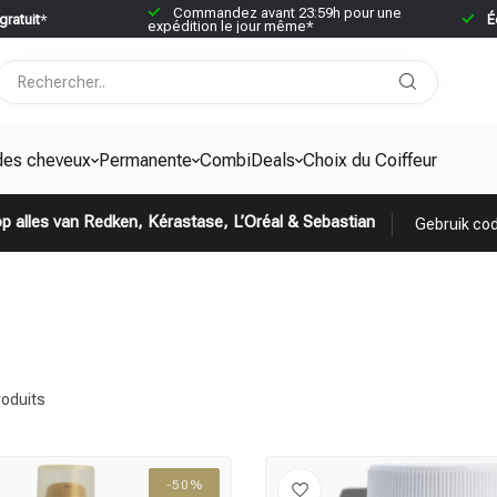
Commandez avant 23:59h pour une
gratuit
*
É
expédition le jour même*
des cheveux
Permanente
CombiDeals
Choix du Coiffeur
p alles van Redken, Kérastase, L’Oréal & Sebastian
Gebruik cod
oduits
-50%