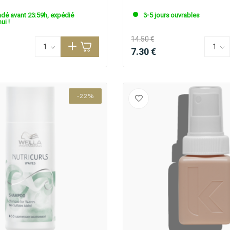
é avant 23:59h, expédié
3-5 jours ouvrables
ui !
14.50 €
7.30 €
-22%