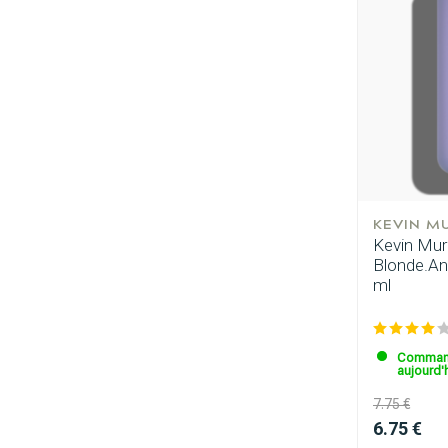
Quelle catégor
KEVIN M
Kevin Mur
Blonde.Ang
ml
Command
aujourd'h
7.75 €
6.75 €
Marques