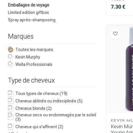
Emballages de voyage
7.30 €
Limited edition giftbox
Spray après-shampooing
Marques
Toutes les marques
Kevin Murphy
Wella Professionals
Type de cheveux
Tous types de cheveux
(19)
Cheveux abîmés ou indisciplinés
(5)
Cheveux blonds
(2)
Cheveux secs ou endommagés par le soleil
KEVIN M
(3)
Kevin Mur
Cheveux qui s'affinent
(2)
Young.Agai