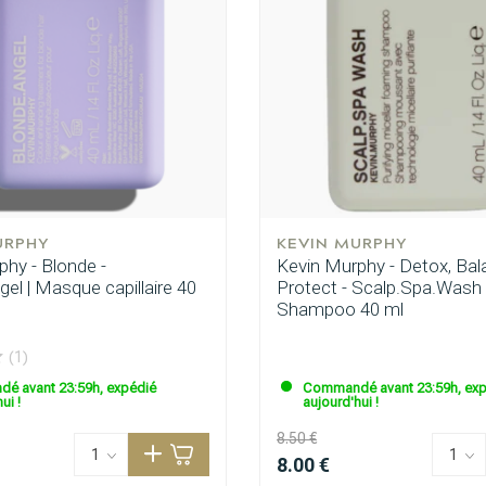
ie recherchez-vous?
URPHY
KEVIN MURPHY
phy - Blonde -
Kevin Murphy - Detox, Bal
el | Masque capillaire 40
Protect - Scalp.Spa.Wash 
Shampoo 40 ml
(1)
é avant 23:59h, expédié
Commandé avant 23:59h, exp
ui !
aujourd'hui !
8.50 €
8.00 €
Soins capillaires
Produits de coiffage