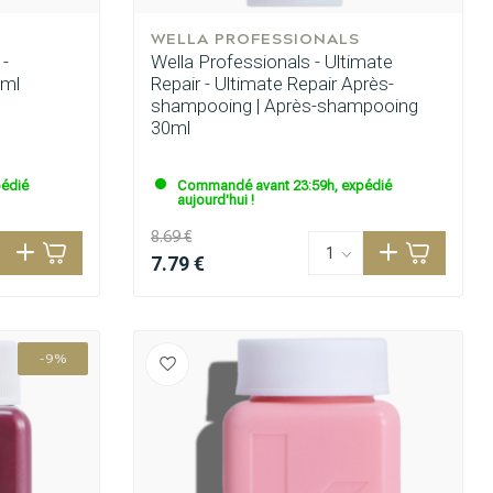
WELLA PROFESSIONALS
 -
Wella Professionals - Ultimate
 ml
Repair - Ultimate Repair Après-
shampooing | Après-shampooing
30ml
édié
Commandé avant 23:59h, expédié
aujourd'hui !
8.69 €
7.79 €
-9%