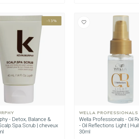
-13%
CombiDeals
Choix du Coiffeur
URPHY
WELLA PROFESSIONALS
phy - Detox, Balance &
Wella Professionals - Oil R
Scalp.Spa.Scrub | cheveux
- Oil Reflections Light | Huil
ml
30ml