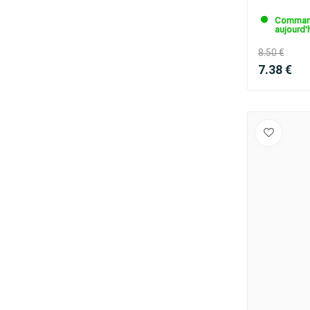
Command
aujourd'h
8.50 €
7.38 €