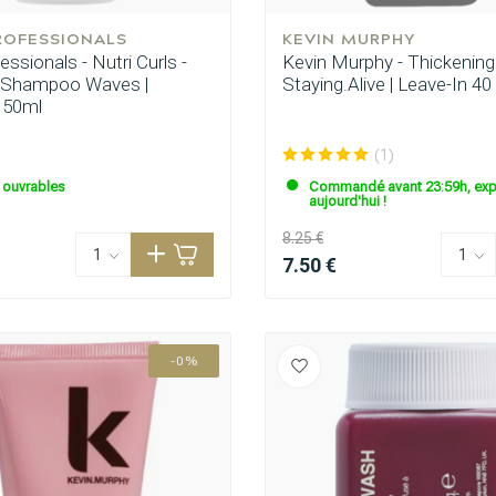
ROFESSIONALS
KEVIN MURPHY
essionals - Nutri Curls -
Kevin Murphy - Thickening
s Shampoo Waves |
Staying.Alive | Leave-In 40
 50ml
(1)
s ouvrables
Commandé avant 23:59h, exp
aujourd'hui !
8.25 €
7.50 €
-0%