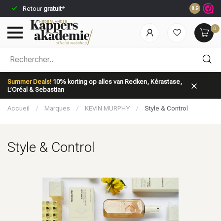
Commandez
Retour
gratuit
*
8.9
jour même*
0
Quelle catégorie recherchez-vous?
Summer Deals!
10% korting op alles van Redken, Kérastase,
L’Oréal & Sebastian
Accueil
/
Marques
/
KEVIN MURPHY
/
Style & Control
Style & Control
Marques
Soins capillaires