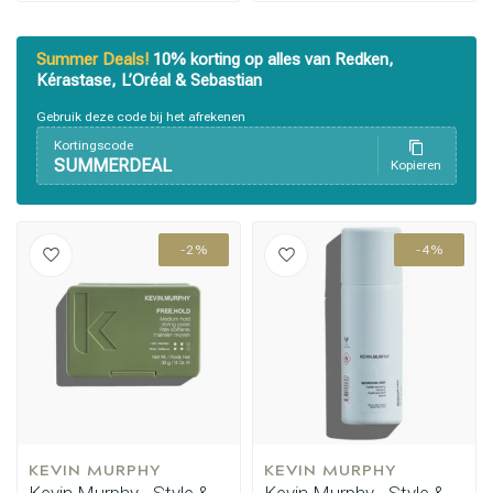
Summer Deals!
10% korting op alles van Redken,
Kérastase, L’Oréal & Sebastian
Gebruik deze code bij het afrekenen
Kortingscode
SUMMERDEAL
Kopieren
-2%
-4%
KEVIN MURPHY
KEVIN MURPHY