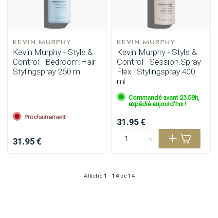
KEVIN MURPHY
KEVIN MURPHY
Kevin Murphy - Style &
Kevin Murphy - Style &
Control - Bedroom.Hair |
Control - Session.Spray-
Stylingspray 250 ml
Flex | Stylingspray 400
ml
Commandé avant 23:59h,
expédié aujourd'hui !
Prochainement
31.95 €
31.95 €
Affiche
1
-
14
de 14