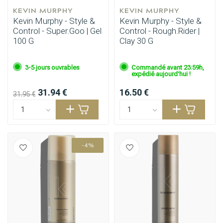
KEVIN MURPHY
KEVIN MURPHY
Kevin Murphy - Style &
Kevin Murphy - Style &
Control - Super.Goo | Gel
Control - Rough.Rider |
100 G
Clay 30 G
3-5 jours ouvrables
Commandé avant 23:59h,
Permanente
CombiDeals
expédié aujourd'hui !
31.94 €
16.50 €
31.95 €
-4%