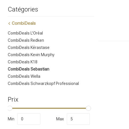
Catégories
CombiDeals
CombiDeals L'Oréal
CombiDeals Redken
CombiDeals Kérastase
CombiDeals Kevin Murphy
CombiDeals K18
Quelle catégor
CombiDeals Sebastian
CombiDeals Wella
CombiDeals Schwarzkopf Professional
Prix
Min
Max