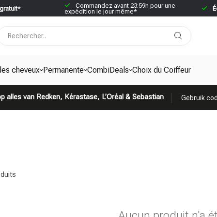
Commandez avant 23:59h pour une
gratuit
*
É
expédition le jour même*
des cheveux
Permanente
CombiDeals
Choix du Coiffeur
p alles van Redken, Kérastase, L’Oréal & Sebastian
Gebruik cod
duits
Aucun produit n'a é