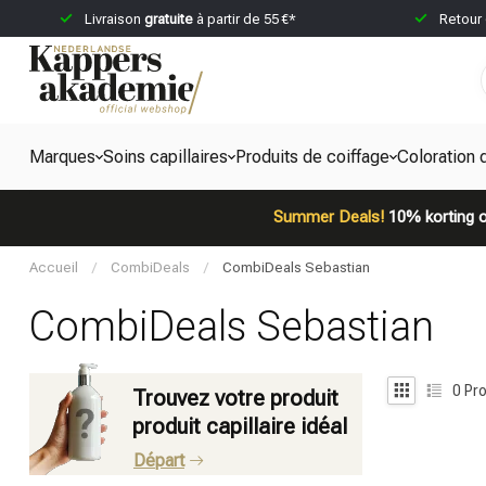
Livraison
gratuite
à partir de 55 €*
Retour
Marques
Soins capillaires
Produits de coiffage
Coloration 
Summer Deals!
10% korting o
Accueil
/
CombiDeals
/
CombiDeals Sebastian
CombiDeals Sebastian
0
Pro
Trouvez votre produit
produit capillaire idéal
Départ