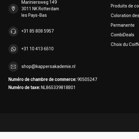
Mariniersweg 149
Produits de co
3011 NK Rotterdam
les Pays-Bas
Coloration de
Permanente
+31 85 808 5957
CombiDeals
Choix du Coiff
+31 10 413 6510
shop@kappersakademie.nl
Numéro de chambre de commerce:
90505247
Numéro de taxe:
NL865339818B01