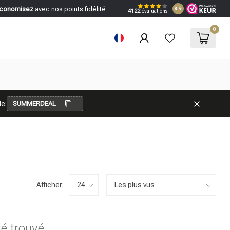
conomisez
avec nos points fidélité
8.9
4122
évaluations
0
e:
SUMMERDEAL
Afficher:
té trouvé