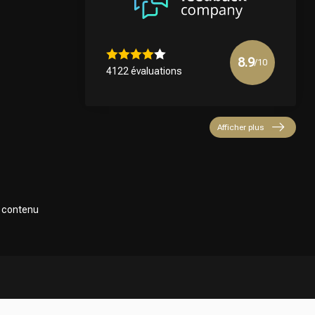
8.9
/10
4122 évaluations
Afficher plus
e contenu