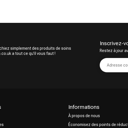
Soins capillaires
Produits de coiffage
Inscrivez-v
rchiez simplement des produits de soins
Restez à jour a
o.uk a tout ce qu'il vous faut !
CombiDeals
Choix du Coiffeur
s
Informations
À propos de nous
res
Économisez des points de réduc