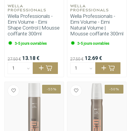
WELLA 
WELLA 
PROFESSIONALS
PROFESSIONALS
Wella Professionals -
Wella Professionals -
Eimi Volume - Eimi
Eimi Volume - Eimi
Shape Control | Mousse
Natural Volume |
coiffante 300ml
Mousse coiffante 300ml
3-5 jours ouvrables
3-5 jours ouvrables
Permanente
CombiDeals
13.18 €
12.69 €
27.50 €
27.50 €
-55%
-50%