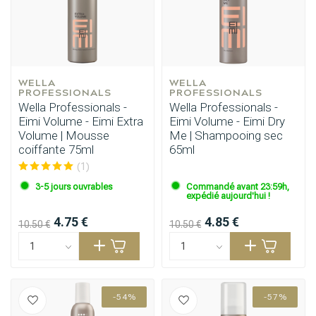
WELLA 
WELLA 
PROFESSIONALS
PROFESSIONALS
Wella Professionals -
Wella Professionals -
Eimi Volume - Eimi Extra
Eimi Volume - Eimi Dry
Volume | Mousse
Me | Shampooing sec
coiffante 75ml
65ml
(1)
3-5 jours ouvrables
Commandé avant 23:59h,
expédié aujourd'hui !
4.75 €
4.85 €
10.50 €
10.50 €
-54%
-57%