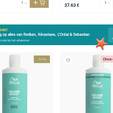
37.63 €
als!
g op alles van Redken, Kérastase, L’Oréal & Sebastian
code bij het afrekenen
Choix 
-52%
CombiDeals
Choix du Coiffeur