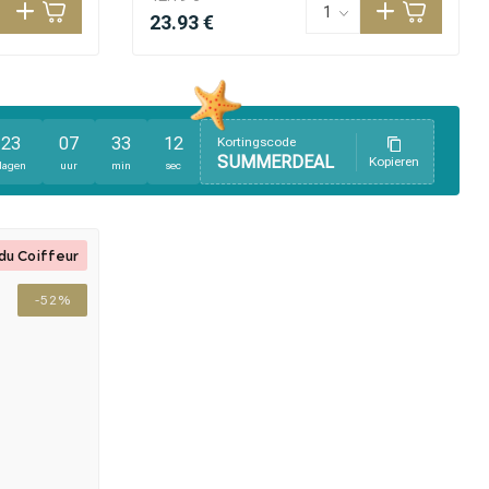
23.93 €
23
07
33
11
Kortingscode
SUMMERDEAL
Kopieren
dagen
uur
min
sec
du Coiffeur
-52%