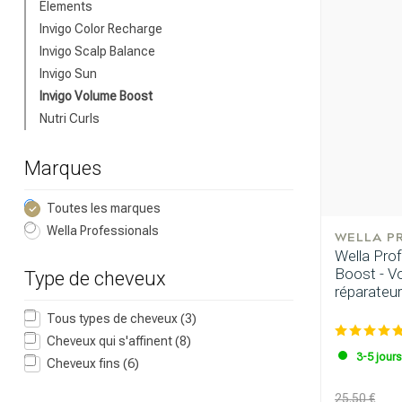
Elements
Invigo Color Recharge
Invigo Scalp Balance
Invigo Sun
Invigo Volume Boost
Nutri Curls
Quelle catégor
Marques
Toutes les marques
Wella Professionals
WELLA P
Wella Prof
Boost - V
Type de cheveux
réparateur
Tous types de cheveux
(3)
Cheveux qui s'affinent
(8)
3-5 jour
Cheveux fins
(6)
Marques
25.50 €