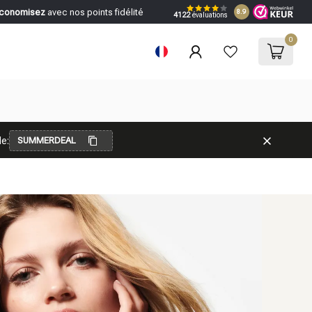
conomisez
avec nos points fidélité
8.9
4122
évaluations
0
e:
SUMMERDEAL