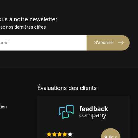
ous à notre newsletter
vec nos dernières offres
S'abonner
Évaluations des clients
tion
8.9
/10