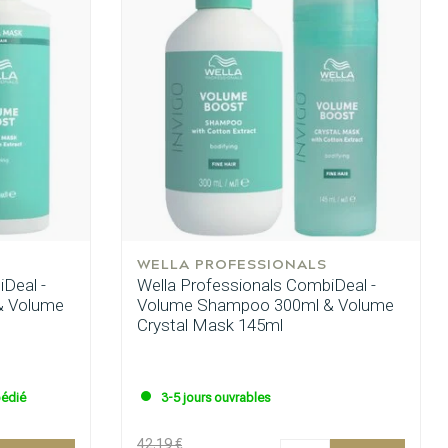
WELLA PROFESSIONALS
Deal -
Wella Professionals CombiDeal -
& Volume
Volume Shampoo 300ml & Volume
Crystal Mask 145ml
édié
3-5 jours ouvrables
Coloration des cheveux
42.19 €