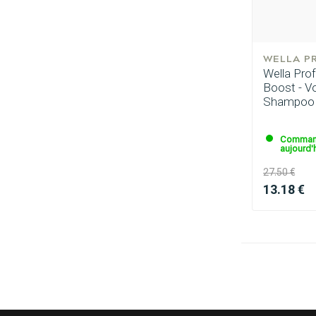
WELLA P
Wella Prof
Boost - V
Shampoo
Command
aujourd'h
27.50 €
13.18 €