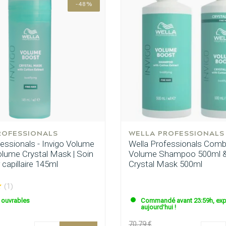
-48%
ie recherchez-vous?
ROFESSIONALS
WELLA PROFESSIONALS
essionals - Invigo Volume
Wella Professionals Combi
olume Crystal Mask | Soin
Volume Shampoo 500ml 
 capillaire 145ml
Crystal Mask 500ml
(1)
s ouvrables
Commandé avant 23:59h, exp
aujourd'hui !
Soins capillaires
Produits de coiffage
70.79 €