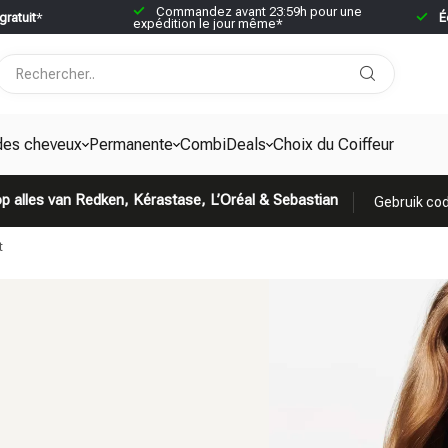
Commandez avant 23:59h pour une
gratuit
*
É
expédition le jour même*
des cheveux
Permanente
CombiDeals
Choix du Coiffeur
p alles van Redken, Kérastase, L’Oréal & Sebastian
Gebruik cod
t