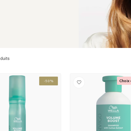
duits
Choix 
-50%