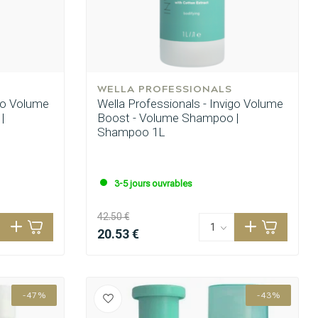
WELLA PROFESSIONALS
igo Volume
Wella Professionals - Invigo Volume
|
Boost - Volume Shampoo |
Shampoo 1L
3-5 jours ouvrables
42.50 €
20.53 €
-47%
-43%