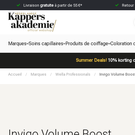
Livraison
gratuite
à partir de 55 €*
Retour
Marques
Soins capillaires
Produits de coiffage
Coloration 
Summer Deals!
10% korting o
Accueil
/
Marques
/
Wella Professionals
/
Invigo Volume Boos
Invigo Volume Boost