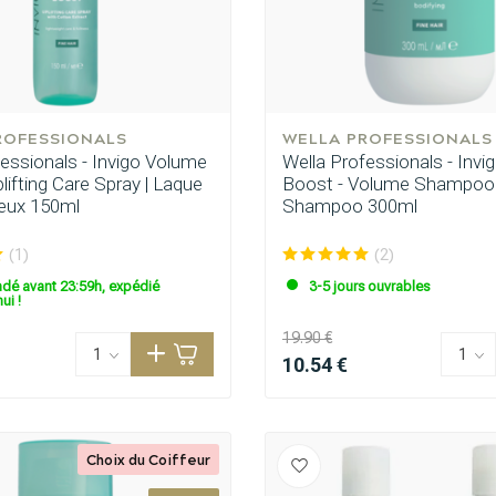
ROFESSIONALS
WELLA PROFESSIONALS
essionals - Invigo Volume
Wella Professionals - Inv
lifting Care Spray | Laque
Boost - Volume Shampoo 
eux 150ml
Shampoo 300ml
(1)
(2)
é avant 23:59h, expédié
3-5 jours ouvrables
ui !
19.90 €
10.54 €
Choix du Coiffeur