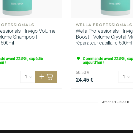
ROFESSIONALS
WELLA PROFESSIONALS
essionals - Invigo Volume
Wella Professionals - Inv
olume Shampoo |
Boost - Volume Crystal Ma
 500ml
réparateur capillaire 500ml
é avant 23:59h, expédié
Commandé avant 23:59h, exp
ui !
aujourd'hui !
50.50 €
24.45 €
Affiche
1
-
8
de 8