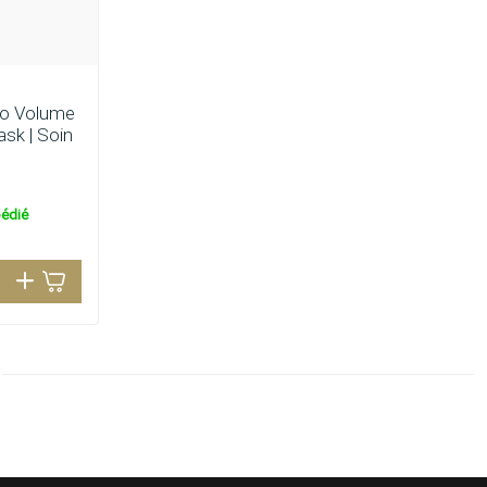
igo Volume
sk | Soin
édié