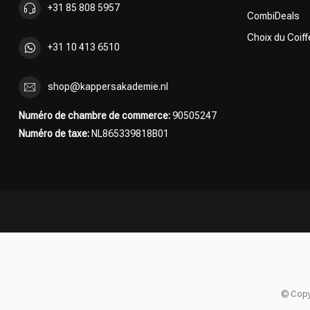
+31 85 808 5957
CombiDeals
Choix du Coiff
+31 10 413 6510
shop@kappersakademie.nl
Numéro de chambre de commerce:
90505247
Numéro de taxe:
NL865339818B01
© Copy