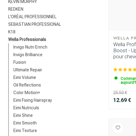
KEVIN MURPHY
REDKEN
L'ORÉAL PROFESSIONNEL
SEBASTIAN PROFESSIONAL
K18
WELLA P
Wella Professionals
Wella Prof
Invigo Nutri Enrich
Boost - Up
Invigo Brilliance
pour chev
Fusion
Ultimate Repair
Eimi Volume
Command
aujourd'h
Oil Reflections
Color Motion+
25.50 €
12.69 €
Eimi Fixing Hairspray
Eimi Nutriculs
Eimi Shine
Eimi Smooth
Eimi Texture