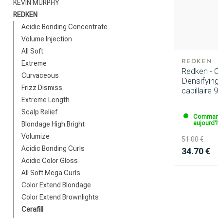
KEVIN MURPHY
REDKEN
Acidic Bonding Concentrate
Volume Injection
All Soft
REDKEN
Extreme
Redken - Ce
Curvaceous
Densifyin
Quelle catégor
Frizz Dismiss
capillaire 
Extreme Length
Scalp Relief
Command
aujourd'h
Blondage High Bright
Volumize
51.00 €
Acidic Bonding Curls
34.70 €
Acidic Color Gloss
All Soft Mega Curls
Color Extend Blondage
Color Extend Brownlights
Cerafill
Marques