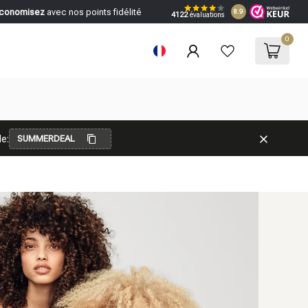
conomisez
avec nos points fidélité
8.9
4122
évaluations
0
e:
SUMMERDEAL