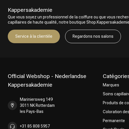
Kappersakademie
Que vous soyez un professionnel de la coiffure ou que vous reche
capillaires de haute qualité, notre boutique Shop.Kappersakademie.c
Service à la clientèle
Regardons nos salons
Official Webshop - Nederlandse
Catégorie
Kappersakademie
Marques
Soins capillai
Mariniersweg 149
Produits de co
3011 NK Rotterdam
les Pays-Bas
Coloration de
Permanente
+31 85 808 5957