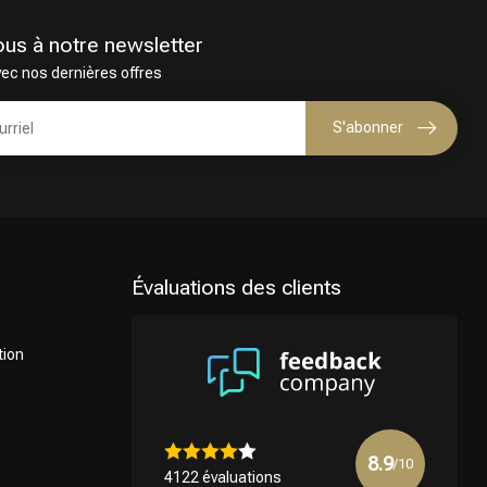
ous à notre newsletter
vec nos dernières offres
S'abonner
Évaluations des clients
tion
8.9
/10
4122 évaluations