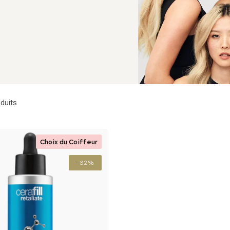
duits
Choix du Coiffeur
-32%