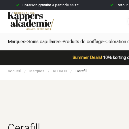
Livraison
gratuite
à partir de 55 €*
Retour
Marques
Soins capillaires
Produits de coiffage
Coloration 
Summer Deals!
10% korting o
Accueil
/
Marques
/
REDKEN
/
Cerafill
Cerafill