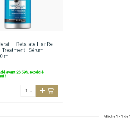
rafill - Retaliate Hair Re-
g Treatment | Sérum
ie recherchez-vous?
90 ml
é avant 23:59h, expédié
ui !
Affiche
1
-
1
de 1
Soins capillaires
Produits de coiffage