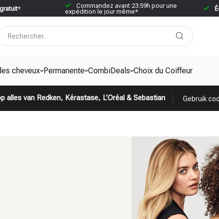
Commandez avant 23:59h pour une
gratuit
*
É
expédition le jour même*
des cheveux
Permanente
CombiDeals
Choix du Coiffeur
p alles van Redken, Kérastase, L’Oréal & Sebastian
Gebruik cod