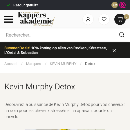
Commandez
Retour
gratuit
*
8.9
jour même*
0
Quelle catégorie recherchez-vous?
Summer Deals!
10% korting op alles van Redken, Kérastase,
L’Oréal & Sebastian
Accueil
/
Marques
/
KEVIN MURPHY
/
Detox
Kevin Murphy Detox
Marques
Soins capillaires
Découvrez la puissance de Kevin Murphy Detox pour vos cheveux :
un soin pour les cheveux stressés et un apaisant pour le cuir
chevelu.