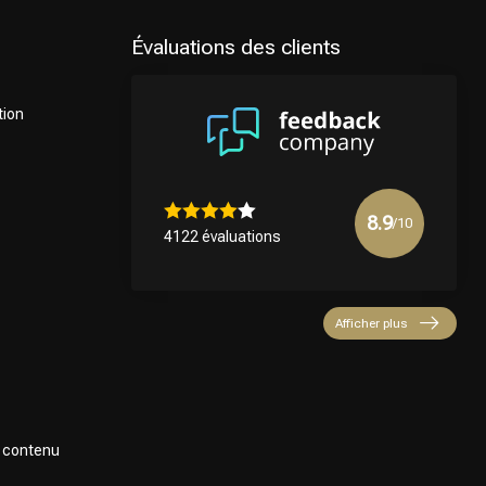
Évaluations des clients
tion
8.9
/10
4122 évaluations
Afficher plus
e contenu