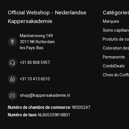
Official Webshop - Nederlandse
Catégorie
Kappersakademie
Marques
Soins capillai
Mariniersweg 149
Produits de co
3011 NK Rotterdam
les Pays-Bas
Coloration de
Permanente
+31 85 808 5957
CombiDeals
Choix du Coiff
+31 10 413 6510
shop@kappersakademie.nl
Numéro de chambre de commerce:
90505247
Numéro de taxe:
NL865339818B01