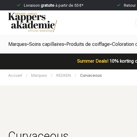
Livraison
gratuite
à partir de 55 €*
Retour
Marques
Soins capillaires
Produits de coiffage
Coloration 
Summer Deals!
10% korting o
Accueil
/
Marques
/
REDKEN
/
Curvaceous
Curvaceous