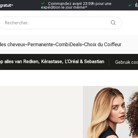
Commandez avant 23:59h pour une
gratuit
*
É
expédition le jour même*
des cheveux
Permanente
CombiDeals
Choix du Coiffeur
p alles van Redken, Kérastase, L’Oréal & Sebastian
Gebruik cod