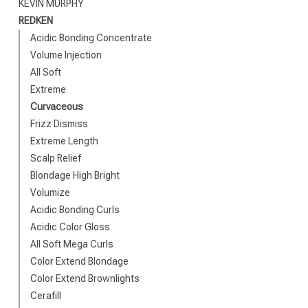
KEVIN MURPHY
REDKEN
Acidic Bonding Concentrate
Volume Injection
All Soft
Extreme
Curvaceous
Quelle catégor
Frizz Dismiss
Extreme Length
Scalp Relief
Blondage High Bright
Volumize
Acidic Bonding Curls
Acidic Color Gloss
All Soft Mega Curls
Color Extend Blondage
Color Extend Brownlights
Cerafill
Marques