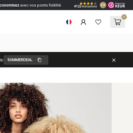
conomisez
avec nos points fidélité
8.9
4122
évaluations
0
e:
SUMMERDEAL