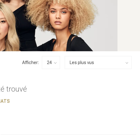
Afficher:
té trouvé
HATS