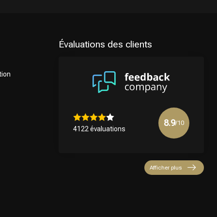
Évaluations des clients
tion
8.9
/10
4122 évaluations
Afficher plus