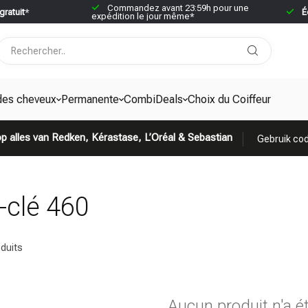
Commandez avant 23:59h pour une
gratuit
*
É
expédition le jour même*
des cheveux
Permanente
CombiDeals
Choix du Coiffeur
p alles van Redken, Kérastase, L’Oréal & Sebastian
Gebruik cod
-clé 460
duits
Aucun produit n'a é