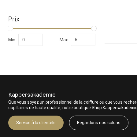
Prix
Quelle catégor
Min
Max
Kappersakademie
Que vous soyez un professionnel de la coiffure ou que vous reche
Marques
capillaires de haute qualité, notre boutique Shop.Kappersakademie.c
Service à la clientèle
Regardons nos salons