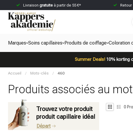
Livraison
gratuite
à partir de 55 €*
Retour
Marques
Soins capillaires
Produits de coiffage
Coloration 
Summer Deals!
10% korting o
Accueil
/
Mots-clés
/
460
Produits associés au mot
0
Pro
Trouvez votre produit
produit capillaire idéal
Départ