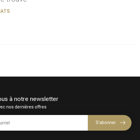
HATS
ous à notre newsletter
vec nos dernières offres
Coloration des cheveux
S'abonner