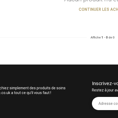
CONTINUER LES AC
ie recherchez-vous?
Affiche
1
-
0
de 0
Inscrivez-v
rchiez simplement des produits de soins
Restez à jour a
Soins capillaires
Produits de coiffage
o.uk a tout ce qu'il vous faut !