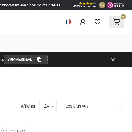
conomisez
avec nos points fidélité
8.9
4122
évaluations
0
e:
SUMMERDEAL
Afficher:
té trouvé