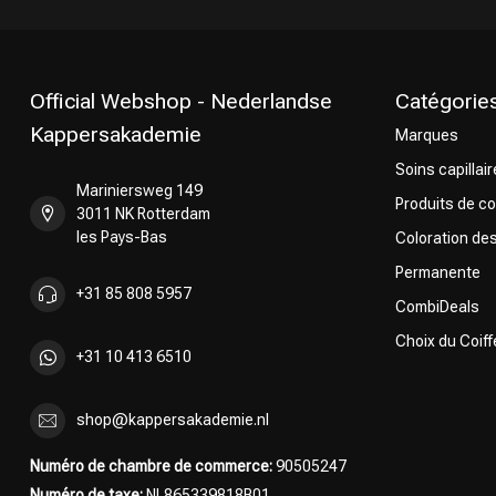
Official Webshop - Nederlandse
Catégorie
Kappersakademie
Marques
Permanente
Soins capillai
Mariniersweg 149
Produits de co
3011 NK Rotterdam
les Pays-Bas
Coloration de
Permanente
+31 85 808 5957
CombiDeals
Choix du Coiff
+31 10 413 6510
shop@kappersakademie.nl
Numéro de chambre de commerce:
90505247
Numéro de taxe:
NL865339818B01