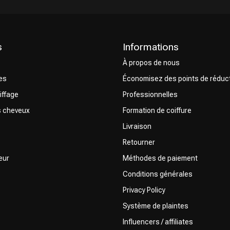
s
Informations
À propos de nous
CombiDeals
Choix du Coiffeur
res
Économisez des points de réduc
iffage
Professionnelles
s cheveux
Formation de coiffure
Livraison
Retourner
eur
Méthodes de paiement
Conditions générales
Privacy Policy
Système de plaintes
Influencers / affiliates