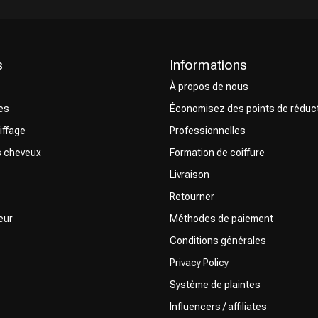
s
Informations
À propos de nous
CombiDeals
Choix du Coiffeur
res
Économisez des points de réduc
iffage
Professionnelles
s cheveux
Formation de coiffure
Livraison
Retourner
eur
Méthodes de paiement
Conditions générales
Privacy Policy
Système de plaintes
Influencers / affiliates