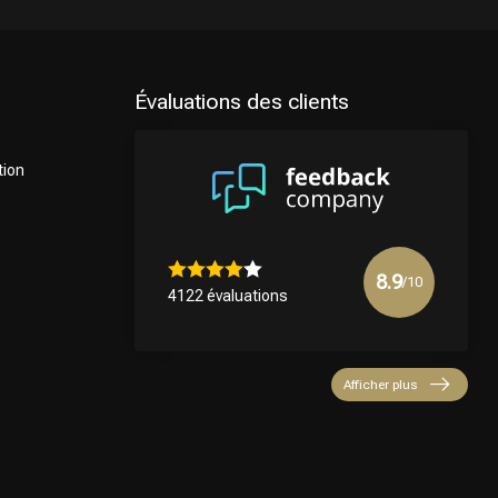
Évaluations des clients
tion
8.9
/10
4122 évaluations
Afficher plus