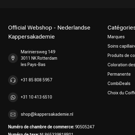
Official Webshop - Nederlandse
Catégorie
Kappersakademie
Marques
Permanente
Soins capillai
Mariniersweg 149
Produits de co
3011 NK Rotterdam
les Pays-Bas
Coloration de
Permanente
+31 85 808 5957
CombiDeals
Choix du Coiff
+31 10 413 6510
shop@kappersakademie.nl
Numéro de chambre de commerce:
90505247
Numéro de taxe:
NL865339818B01