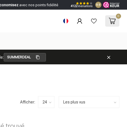
conomisez
avec nos points fidélité
8.9
4122
évaluations
0
e:
SUMMERDEAL
Afficher:
té trouvé