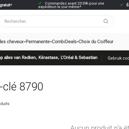
Commandez avant 23:59h pour une
gratuit
*
É
expédition le jour même*
des cheveux
Permanente
CombiDeals
Choix du Coiffeur
p alles van Redken, Kérastase, L’Oréal & Sebastian
Gebruik cod
-clé 8790
duits
Aucun produit n'a é