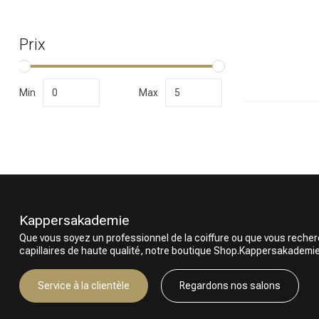
Prix
Quelle catégor
Min
Max
Kappersakademie
Que vous soyez un professionnel de la coiffure ou que vous reche
Marques
capillaires de haute qualité, notre boutique Shop.Kappersakademie.c
Service à la clientèle
Regardons nos salons