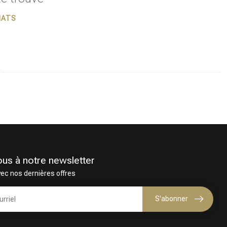
HATS
ous à notre newsletter
vec nos dernières offres
Coloration des cheveux
S'abonner