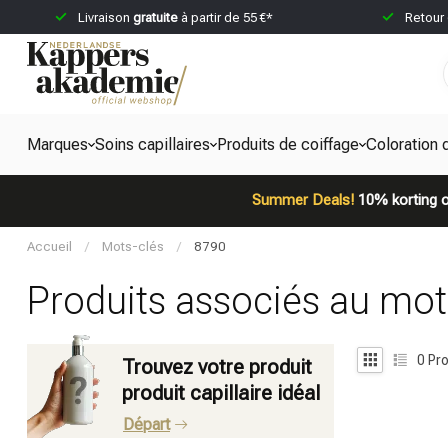
Livraison
gratuite
à partir de 55 €*
Retour
Marques
Soins capillaires
Produits de coiffage
Coloration 
Summer Deals!
10% korting o
Accueil
/
Mots-clés
/
8790
Produits associés au mot
0
Pro
Trouvez votre produit
produit capillaire idéal
Départ