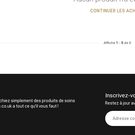
CONTINUER LES AC
ie recherchez-vous?
Affiche
1
-
0
de 0
Inscrivez-v
rchiez simplement des produits de soins
Restez à jour a
Soins capillaires
Produits de coiffage
o.uk a tout ce qu'il vous faut !