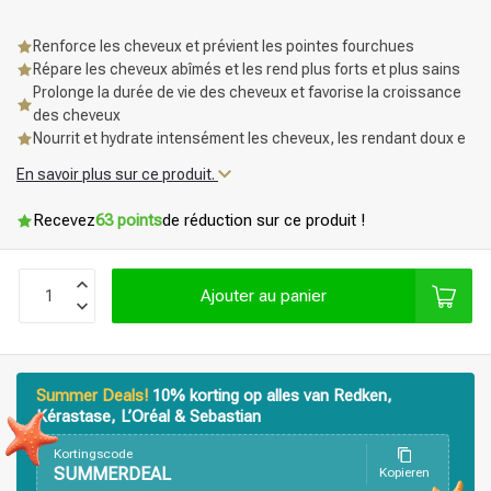
Renforce les cheveux et prévient les pointes fourchues
Répare les cheveux abîmés et les rend plus forts et plus sains
Prolonge la durée de vie des cheveux et favorise la croissance
des cheveux
Nourrit et hydrate intensément les cheveux, les rendant doux e
En savoir plus sur ce produit.
Recevez
63 points
de réduction sur ce produit !
Ajouter au panier
Summer Deals!
10% korting op alles van Redken,
Kérastase, L’Oréal & Sebastian
Kortingscode
Produits de coiffage
Coloration des cheveux
SUMMERDEAL
Kopieren