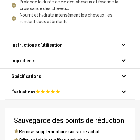
Prolonge la durée de vie des cheveux et favorise la
croissance des cheveux.
Nourrit et hydrate intensément les cheveux, les
rendant doux et brillants.
Instructions d'utilisation
Ingrédients
Étape 1: Ouvrez l'emballage du CombiDeal Kérastase -
Spécifications
Résistance - Bain (Shampooing) Extentioniste 250 ML &
Masque Extentioniste 200 ML - pour les pointes fourchues.
Évaluations
Étape 2: Prenez la bouteille de Bain (Shampooing)
Extentioniste 250 ML et dévissez le bouchon.
Étape 3: Versez une petite quantité de shampooing dans la
paume de votre main.
Sauvegarde des points de réduction
Étape 4: Appliquez le shampooing sur les cheveux mouillés
et massez doucement le cuir chevelu et les cheveux.
Remise supplémentaire sur votre achat
Étape 5: Rincez abondamment le shampooing à l'eau tiède.