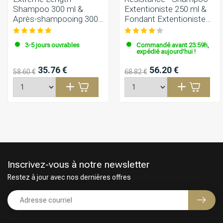
Shampoo 300 ml &
Extentioniste 250 ml &
Après-shampooing 300
Fondant Extentioniste
ml
200 ml
3-5 jours ouvrables
Commandé avant 23:59h,
expédié aujourd'hui !
35.76 €
56.20 €
58.60 €
68.82 €
Inscrivez-vous à notre newsletter
Restez à jour avec nos dernières offres