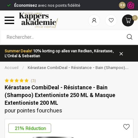
Économisez
avec nos points fidélité
8.9
0
Quelle catégorie recherchez-vous?
Summer Deals!
10% korting op alles van Redken, Kérastase,
L’Oréal & Sebastian
Accueil
/
Kérastase CombiDeal - Résistance - Bain (Shampoo)
Extentioniste 250 ML & Masque Extentioniste 200 ML | pour pointes
fourchues
(3)
Kérastase CombiDeal - Résistance - Bain
(Shampoo) Extentioniste 250 ML & Masque
Marques
Soins capillaires
Extentioniste 200 ML
pour pointes fourchues
21
% Réduction