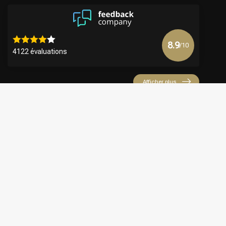
8.9
/10
4122 évaluations
Afficher plus
€