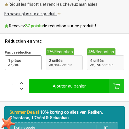
Réduit les frisottis et rend les cheveux maniables
En savoir plus sur ce produit.
Recevez
37 points
de réduction sur ce produit !
Réduction en vrac
2%
Réduction
4%
Réduction
Pas de réduction
1 pièce
2 unités
4 unités
37,70€
36,95€
/ Article
36,19€
/ Article
Ajouter au panier
Summer Deals!
10% korting op alles van Redken,
Kérastase, L’Oréal & Sebastian
Produits de coiffage
Coloration des cheveux
Kortingscode