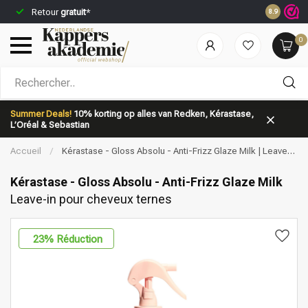
Commandez
Retour
gratuit
*
8.9
jour même*
0
Quelle catégorie recherchez-vous?
Summer Deals!
10% korting op alles van Redken, Kérastase,
L’Oréal & Sebastian
Accueil
/
Kérastase - Gloss Absolu - Anti-Frizz Glaze Milk | Leave-
in pour cheveux ternes
Kérastase - Gloss Absolu - Anti-Frizz Glaze Milk
Leave-in pour cheveux ternes
Marques
Soins capillaires
23
% Réduction