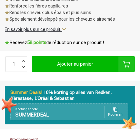
Renforce les fibres capillaires
Rend les cheveux plus épais et plus sains
Spécialement développé pour les cheveux clairsemés
En savoir plus sur ce produit.
Recevez
58 points
de réduction sur ce produit !
Ajouter au panier
Summer Deals!
10% korting op alles van Redken,
Kérastase, L’Oréal & Sebastian
Kortingscode
SUMMERDEAL
Kopieren
Produits de coiffage
Coloration des cheveux
Prochainement