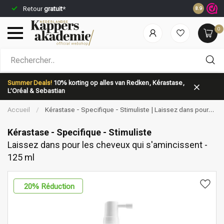
Commandez
Retour
gratuit
*
8.9
jour même*
0
Quelle catégorie recherchez-vous?
Summer Deals!
10% korting op alles van Redken, Kérastase,
L’Oréal & Sebastian
Accueil
/
Kérastase - Specifique - Stimuliste | Laissez dans pour
les cheveux qui s'amincissent - 125 ml
Kérastase - Specifique - Stimuliste
Laissez dans pour les cheveux qui s'amincissent -
125 ml
Marques
Soins capillaires
20
% Réduction