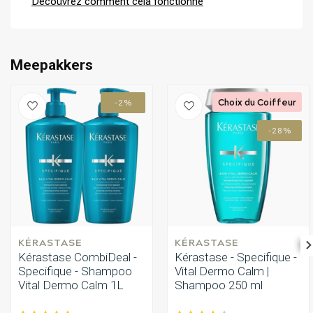
Découvrez comment cela fonctionne
protection et un traitement continu pour les cheveux qui s'affinent.
Permanente
CombiDeals
Meepakkers
Choix du Coiffeur
-2%
-28%
KÉRASTASE
KÉRASTASE
Kérastase CombiDeal -
Kérastase - Specifique -
Specifique - Shampoo
Vital Dermo Calm |
Vital Dermo Calm 1L
Shampoo 250 ml