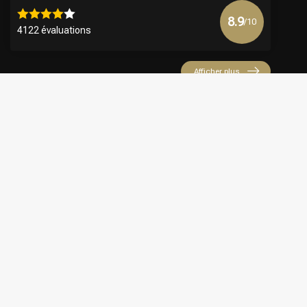
8.9
/10
4122 évaluations
Afficher plus
€