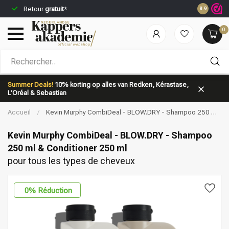
Commandez
Retour
gratuit
*
8.9
jour même*
0
Quelle catégorie recherchez-vous?
Summer Deals!
10% korting op alles van Redken, Kérastase,
L’Oréal & Sebastian
Accueil
/
Kevin Murphy CombiDeal - BLOW.DRY - Shampoo 250 ml
& Conditioner 250 ml | pour tous les types de cheveux
Kevin Murphy CombiDeal - BLOW.DRY - Shampoo
250 ml & Conditioner 250 ml
pour tous les types de cheveux
Marques
Soins capillaires
0
% Réduction