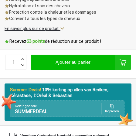
Hydratation et soin des cheveux
Protection contre la chaleur et les dommages
Convient à tous les types de cheveux
En savoir plus sur ce produit.
Recevez
63 points
de réduction sur ce produit !
Ajouter au panier
Summer Deals!
10% korting op alles van Redken,
Kérastase, L’Oréal & Sebastian
Kortingscode
Produits de coiffage
Coloration des cheveux
SUMMERDEAL
Kopieren
Vandaag (zaterdag) besteld = maandag geleverd