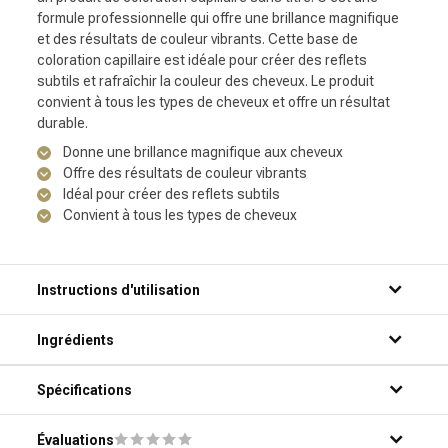
formule professionnelle qui offre une brillance magnifique
et des résultats de couleur vibrants. Cette base de
coloration capillaire est idéale pour créer des reflets
subtils et rafraîchir la couleur des cheveux. Le produit
convient à tous les types de cheveux et offre un résultat
durable.
Donne une brillance magnifique aux cheveux
Offre des résultats de couleur vibrants
Idéal pour créer des reflets subtils
Convient à tous les types de cheveux
Instructions d'utilisation
Étape 1: Appliquez la quantité souhaitée du produit sur des
Ingrédients
cheveux propres et secs.
Étape 2: Répartissez le produit uniformément sur les
cheveux, des racines jusqu'aux pointes.
Spécifications
Étape 3: Laissez le produit agir pendant le temps de pose
recommandé.
Évaluations