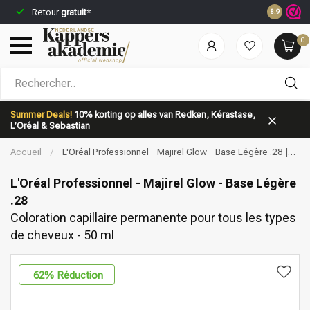
Commandez
Retour
gratuit
*
8.9
jour même*
0
Quelle catégorie recherchez-vous?
Summer Deals!
10% korting op alles van Redken, Kérastase,
L’Oréal & Sebastian
Accueil
/
L'Oréal Professionnel - Majirel Glow - Base Légère .28 |
Coloration capillaire permanente pour tous les types de cheveux - 50
ml
L'Oréal Professionnel - Majirel Glow - Base Légère
.28
Coloration capillaire permanente pour tous les types
Marques
Soins capillaires
de cheveux - 50 ml
62
% Réduction