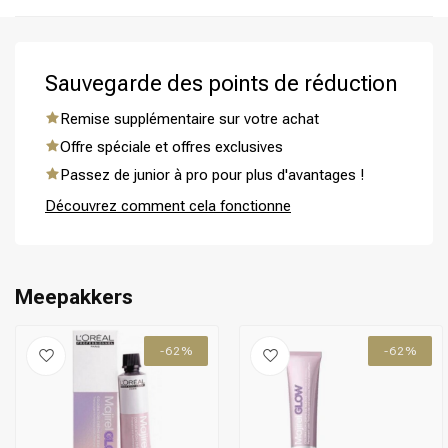
Étape 4: Rincez abondamment les cheveux à l'eau tiède
jusqu'à ce que l'eau de rinçage soit claire.
Étape 5: Coiffez et prenez soin de vos cheveux comme
souhaité après l'utilisation du produit.
Sauvegarde des points de réduction
Remise supplémentaire sur votre achat
Permanente
CombiDeals
Offre spéciale et offres exclusives
Passez de junior à pro pour plus d'avantages !
Découvrez comment cela fonctionne
Meepakkers
-62%
-62%