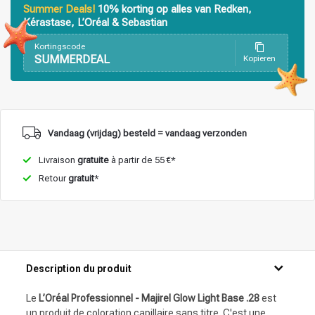
Produits de coiffage
Coloration des cheveux
Summer Deals!
10% korting op alles van Redken,
Kérastase, L’Oréal & Sebastian
Kortingscode
SUMMERDEAL
Kopieren
Vandaag (vrijdag) besteld = vandaag verzonden
Livraison
gratuite
à partir de 55 €*
Retour
gratuit
*
Description du produit
Le
L’Oréal Professionnel - Majirel Glow Light Base .28
est
un produit de coloration capillaire sans titre. C'est une