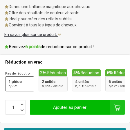
Donne une brillance magnifique aux cheveux
Offre des résultats de couleur vibrants
Idéal pour créer des reflets subtils
Convient à tous les types de cheveux
En savoir plus sur ce produit.
Recevez
6 points
de réduction sur ce produit !
Réduction en vrac
2%
Réduction
4%
Réduction
6%
Réducti
Pas de réduction
1 pièce
2 unités
4 unités
6 unités
6,99€
6,85€
/ Article
6,71€
/ Article
6,57€
/ Article
Ajouter au panier