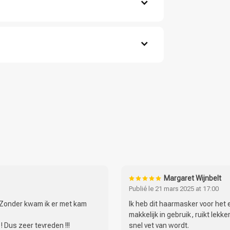
cheveux propres et humides.
ir chevelu.
methicone, Cetyl Esters, Isopropyl Alcohol, Ci
s meilleurs résultats.
CombiDeals
Choix du Coiffeur
ol, Trideceth-6, Chlorhexidine Digluconate,
um Chloride, Hexyl Cinnamal, Citric Acid, Parfum
Margaret Wijnbelt
Publié le 21 mars 2025 at 17:00
 Zonder kwam ik er met kam
Ik heb dit haarmasker voor het 
makkelijk in gebruik, ruikt lekker
 Dus zeer tevreden !!!
snel vet van wordt.