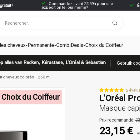
Commandez avant 23:59h pour une
gratuit
*
É
expédition le jour même*
des cheveux
Permanente
CombiDeals
Choix du Coiffeur
p alles van Redken, Kérastase, L’Oréal & Sebastian
Gebruik cod
our cheveux colorés - 250 ml
2 évalu
Choix du Coiffeur
L'Oréal Pr
Masque capil
Prix recommandé:
33
23,15 €
Ta