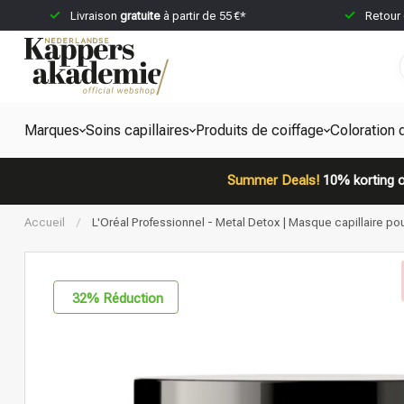
Livraison
gratuite
à partir de 55 €*
Retour
Marques
Soins capillaires
Produits de coiffage
Coloration 
Summer Deals!
10% korting o
Accueil
/
L'Oréal Professionnel - Metal Detox | Masque capillaire p
32
% Réduction