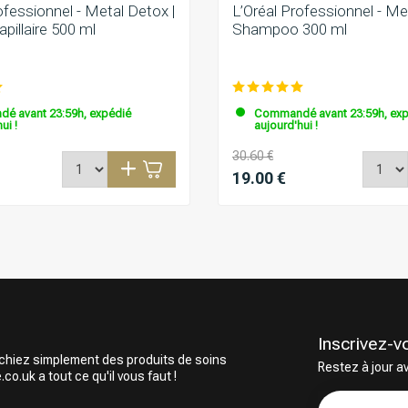
ofessionnel - Metal Detox |
L’Oréal Professionnel - Me
illaire 500 ml
Shampoo 300 ml
é avant 23:59h, expédié
Commandé avant 23:59h, exp
ui !
aujourd'hui !
30.60 €
19.00 €
Inscrivez-v
rchiez simplement des produits de soins
Restez à jour a
o.uk a tout ce qu'il vous faut !