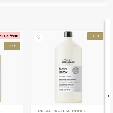
du Coiffeur
-40%
-38%
EL
L'ORÉAL PROFESSIONNEL