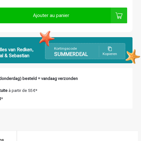
Ajouter au panier
Kortingscode
lles van Redken,
SUMMERDEAL
Kopieren
al & Sebastian
donderdag) besteld = vandaag verzonden
tuite
à partir de 55 €*
t
*
ns