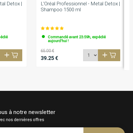
tal Detox |
L’Oréal Professionnel - Metal Detox |
Shampoo 1500 ml
édié
Commandé avant 23:59h, expédié
aujourd'hui !
65.00 €
39.25 €
ous à notre newsletter
vec nos dernières offres