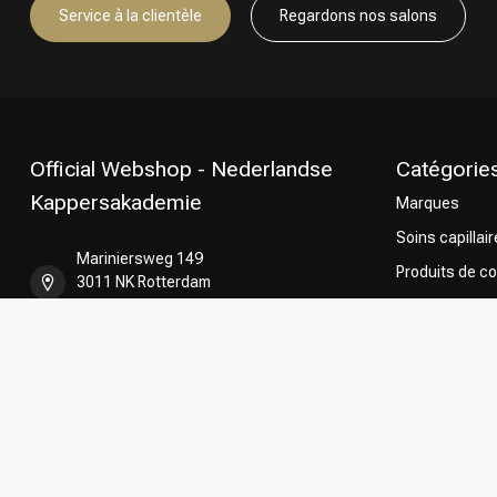
Service à la clientèle
Regardons nos salons
Official Webshop - Nederlandse
Catégorie
Kappersakademie
Marques
Soins capillai
Mariniersweg 149
Produits de co
3011 NK Rotterdam
les Pays-Bas
Coloration de
Permanente
+31 85 808 5957
CombiDeals
Choix du Coiff
+31 10 413 6510
shop@kappersakademie.nl