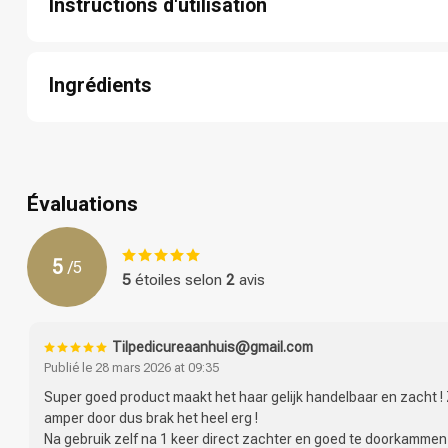
Instructions d'utilisation
Étape 1: Appliquez une quantité généreuse du produit sur les 
Étape 2: Massez doucement le produit dans les cheveux et le cu
Ingrédients
Étape 3: Laissez le produit agir pendant 5 à 10 minutes.
Étape 4: Rincez abondamment les cheveux à l'eau tiède.
Aqua / Water, Cetearyl Alcohol, Behentrimonium Chloride, Amodi
Étape 5: Utilisez le produit 1 à 2 fois par semaine pour obtenir le
Permanente
77891 / Titanium Dioxide, Mica, Sodium Benzoate, Phenoxyethan
Benzyl Salicylate, Benzyl Alcohol, Linalool, Limonene, Cetrimoni
/ Fragrance
Évaluations
5
/
5
5
étoiles selon
2
avis
Tilpedicureaanhuis@gmail.com
Publié le 28 mars 2026 at 09:35
Super goed product maakt het haar gelijk handelbaar en zacht !
amper door dus brak het heel erg !
Na gebruik zelf na 1 keer direct zachter en goed te doorkammen !