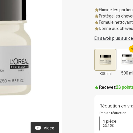
Élimine les partic
Protège les chev
Formule nettoyant
Donne aux cheveux
En savoir plus sur ce
500 m
300 ml
Recevez
23 point
Réduction en vr
Pas de réduction
1 pièce
23,15€
Video