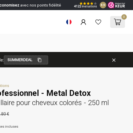
conomisez
avec nos points fidélité
8.9
4122
évaluations
0
e:
SUMMERDEAL
ations
ofessionnel - Metal Detox
laire pour cheveux colorés - 250 ml
.80 €
xes incluses