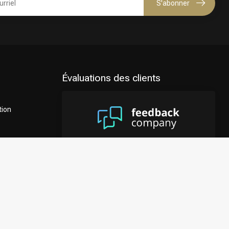
S'abonner
Évaluations des clients
tion
8.9
/10
4122 évaluations
Afficher plus