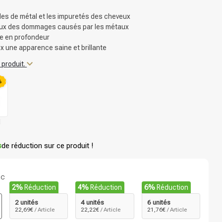
ules de métal et les impuretés des cheveux
eux des dommages causés par les métaux
e en profondeur
 une apparence saine et brillante
 produit.
%
l
s
de réduction sur ce produit !
ac
2%
Réduction
4%
Réduction
6%
Réduction
2 unités
4 unités
6 unités
22,69€
/ Article
22,22€
/ Article
21,76€
/ Article