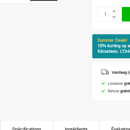
Summer Deals!
10% korting op a
Kérastase, L’Oré
Vandaag (
Livraison
gra
Retour
gratui
Spécifications
Ingrédients
Évaluatio