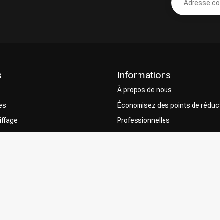
s
Informations
À propos de nous
res
Économisez des points de réduc
iffage
Professionnelles
s cheveux
Formation de coiffure
Livraison
Retourner
eur
Méthodes de paiement
Conditions générales
Privacy Policy