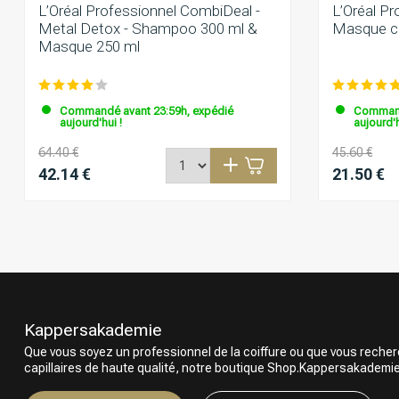
L’Oréal Professionnel CombiDeal -
L’Oréal Pr
Metal Detox - Shampoo 300 ml &
Masque cap
Masque 250 ml
Commandé avant 23:59h, expédié
Command
aujourd'hui !
aujourd'h
64.40 €
45.60 €
42.14 €
21.50 €
Kappersakademie
Que vous soyez un professionnel de la coiffure ou que vous reche
capillaires de haute qualité, notre boutique Shop.Kappersakademie.c