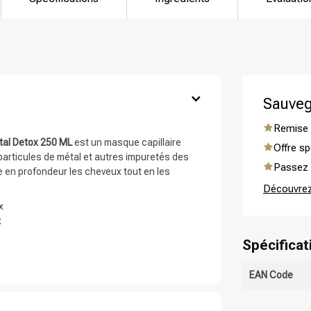
ie recherchez-vous?
Sauveg
Remise 
al Detox 250 ML
est un masque capillaire
Offre sp
particules de métal et autres impuretés des
Passez d
e en profondeur les cheveux tout en les
Découvrez
x
x
Soins capillaires
Produits de coiffage
Spécificat
EAN Code