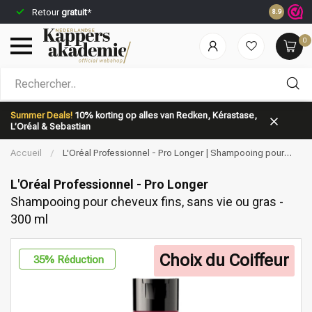
Commandez
Retour
gratuit
*
8.9
jour même*
0
Quelle catégorie recherchez-vous?
Summer Deals!
10% korting op alles van Redken, Kérastase,
L’Oréal & Sebastian
Accueil
/
L'Oréal Professionnel - Pro Longer | Shampooing pour
cheveux fins, sans vie ou gras - 300 ml
L'Oréal Professionnel - Pro Longer
Shampooing pour cheveux fins, sans vie ou gras -
300 ml
Marques
Soins capillaires
Choix du Coiffeur
35
% Réduction