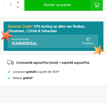
Ajouter au panier
Produits de coiffage
Coloration des cheveux
Summer Deals!
10% korting op alles van Redken,
Kérastase, L’Oréal & Sebastian
Kortingscode
SUMMERDEAL
Kopieren
Commandé aujourd'hui (lundi) = expédié aujourd'hui
Livraison
gratuite
à partir de 55 €*
Retour
gratuit
*