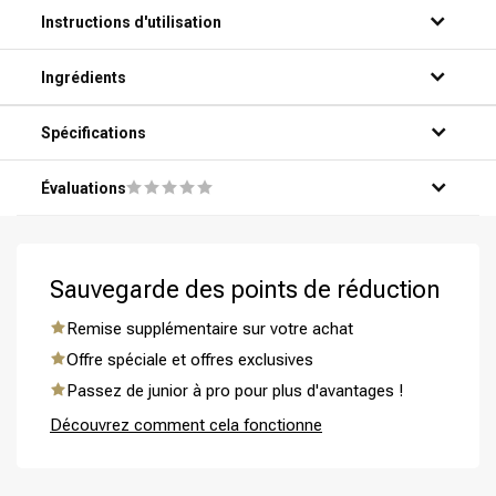
Instructions d'utilisation
Étape 1: Mouillez abondamment vos cheveux sous la
Ingrédients
douche.
Étape 2: Pressez une petite quantité de shampooing dans
la paume de votre main.
Spécifications
Étape 3: Massez doucement le shampooing dans vos
cheveux et sur votre cuir chevelu.
Évaluations
Étape 4: Rincez abondamment le shampooing à l'eau tiède.
Étape 5: Répétez si nécessaire pour obtenir un résultat
optimal.
Permanente
CombiDeals
Sauvegarde des points de réduction
Remise supplémentaire sur votre achat
Offre spéciale et offres exclusives
Passez de junior à pro pour plus d'avantages !
Découvrez comment cela fonctionne