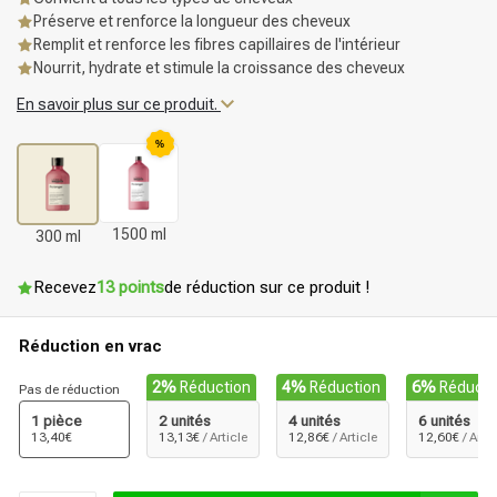
Préserve et renforce la longueur des cheveux
Remplit et renforce les fibres capillaires de l'intérieur
Nourrit, hydrate et stimule la croissance des cheveux
En savoir plus sur ce produit.
%
1500 ml
300 ml
Recevez
13 points
de réduction sur ce produit !
Réduction en vrac
2%
Réduction
4%
Réduction
6%
Réducti
Pas de réduction
1 pièce
2 unités
4 unités
6 unités
13,40€
13,13€
/ Article
12,86€
/ Article
12,60€
/ Arti