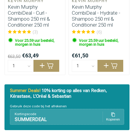
KEVIN MURPHY
KEVIN MURPHY
Kevin Murphy
Kevin Murphy
CombiDeal - Curl -
CombiDeal - Hydrate -
Shampoo 250 ml &
Shampoo 250 ml &
Haarstyling
Haarkleuring
Conditioner 250 ml
Conditioner 250 ml
(3)
(6)
Voor 23.59 uur besteld,
Voor 23.59 uur besteld,
morgen in huis
morgen in huis
€63,49
€61,50
€63,50
Summer Deals!
10% korting op alles van Redken,
Kérastase, L’Oréal & Sebastian
Gebruik deze code bij het afrekenen
Kortingscode
SUMMERDEAL
Kopieren