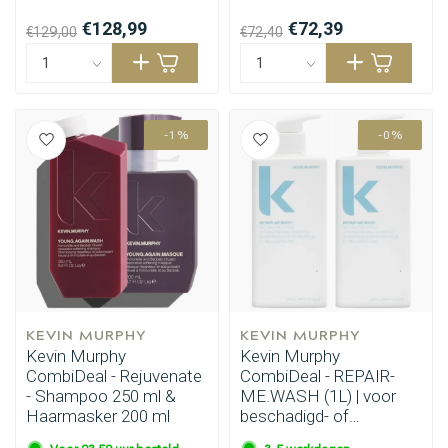
€128,99
€72,39
€129,00
€72,40
-1%
-0%
KEVIN MURPHY
KEVIN MURPHY
Kevin Murphy
Kevin Murphy
CombiDeal - Rejuvenate
CombiDeal - REPAIR-
- Shampoo 250 ml &
ME.WASH (1L) | voor
Haarmasker 200 ml
beschadigd- of
onhandelbaar haar