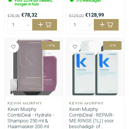
Voor 23.59 uur besteld,
3-5 werkdagen
morgen in huis
€78,32
€128,99
€78,95
€129,00
--0%
-0%
KEVIN MURPHY
KEVIN MURPHY
Kevin Murphy
Kevin Murphy
CombiDeal - Hydrate -
CombiDeal - REPAIR-
Shampoo 250 ml &
ME.RINSE (1L) | voor
Haarmasker 200 ml
beschadigd- of