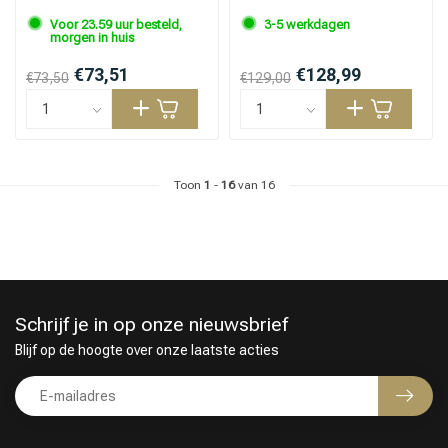
onhandelbaar haar
Voor 23.59 uur besteld,
3-5 werkdagen
morgen in huis
€73,51
€128,99
€73,50
€129,00
Toon
1
-
16
van 16
Schrijf je in op onze nieuwsbrief
Blijf op de hoogte over onze laatste acties