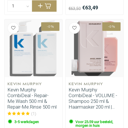
€63,49
€63,50
-0%
-0%
Omvorming
CombiDeals
KEVIN MURPHY
KEVIN MURPHY
Kevin Murphy
Kevin Murphy
CombiDeal - Repair-
CombiDeal - VOLUME -
Me.Wash 500 ml &
Shampoo 250 ml &
Repair-Me.Rinse 500 ml
Haarmasker 200 ml |
voor fijn haar
(1)
3-5 werkdagen
Voor 23.59 uur besteld,
morgen in huis