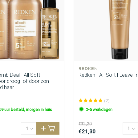
REDKEN
biDeal - All Soft |
Redken - All Soft | Leave-I
oor droog- of door zon
d haar
(2)
59 uur besteld, morgen in huis
3-5 werkdagen
€32,20
€21,30