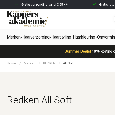
Gratis
verzending vanaf € 35,- *
Gratis
reto
Merken
Haarverzorging
Haarstyling
Haarkleuring
Omvormi
Summer Deals!
10% korting o
Home
/
Merken
/
REDKEN
/
All Soft
Redken All Soft