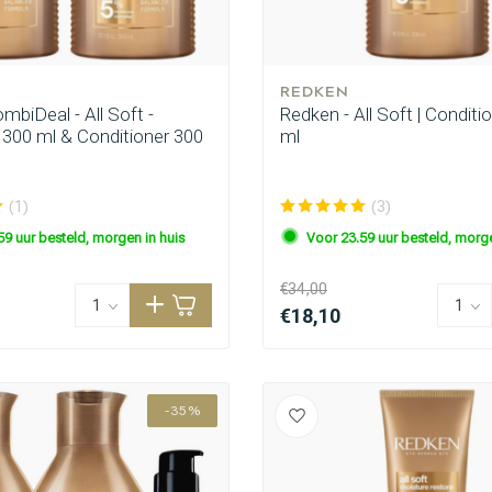
REDKEN
biDeal - All Soft -
Redken - All Soft | Conditi
00 ml & Conditioner 300
ml
(1)
(3)
59 uur besteld, morgen in huis
Voor 23.59 uur besteld, morge
Keuze van onze
CombiDeals
Kappers
€34,00
€18,10
-35%