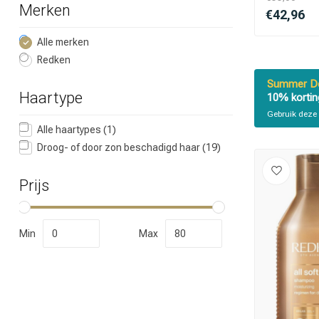
Merken
€42,96
Alle merken
Redken
Summer De
Haartype
10% kortin
Gebruik deze 
Welke categorie
Alle haartypes
(1)
Droog- of door zon beschadigd haar
(19)
Prijs
Min
Max
Merken