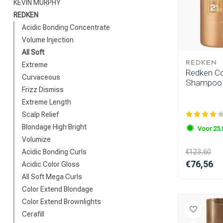
KEVIN MURPHY
REDKEN
Acidic Bonding Concentrate
Volume Injection
All Soft
REDKEN
Extreme
Redken Com
Curvaceous
Shampoo 1
Frizz Dismiss
Extreme Length
Scalp Relief
Blondage High Bright
Voor 23.
Volumize
Acidic Bonding Curls
€123,60
€76,56
Acidic Color Gloss
All Soft Mega Curls
Color Extend Blondage
Color Extend Brownlights
Cerafill