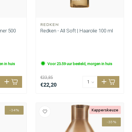
REDKEN
oner 500
Redken - All Soft | Haarolie 100 ml
n in huis
Voor 23.59 uur besteld, morgen in huis
€33,85
€22,20
Kapperskeuze
-34%
-35%