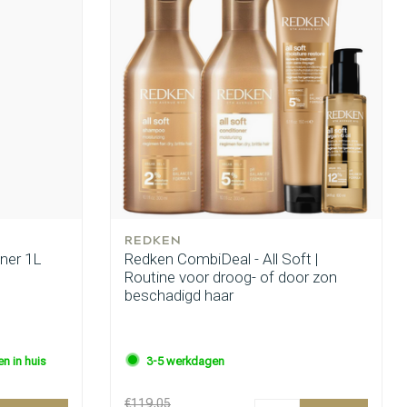
REDKEN
oner 1L
Redken CombiDeal - All Soft |
Routine voor droog- of door zon
beschadigd haar
n in huis
3-5 werkdagen
€119,05