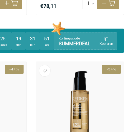
€78,11
25
19
31
49
Kortingscode
SUMMERDEAL
Kopieren
dagen
uur
min
sec
-47%
-34%
Haarkleuring