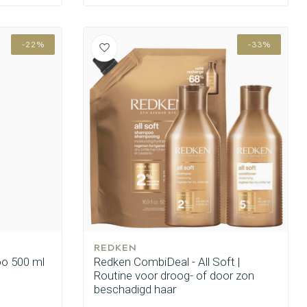
-22%
-33%
REDKEN
oo 500 ml
Redken CombiDeal - All Soft |
Routine voor droog- of door zon
beschadigd haar