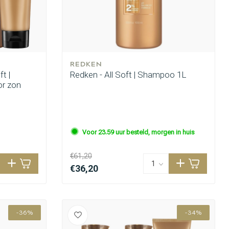
REDKEN
t |
Redken - All Soft | Shampoo 1L
or zon
Voor 23.59 uur besteld, morgen in huis
€61,20
€36,20
-36%
-34%