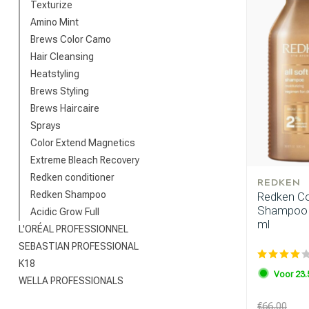
Texturize
Amino Mint
Brews Color Camo
Hair Cleansing
Heatstyling
Brews Styling
Brews Haircaire
Sprays
Color Extend Magnetics
Extreme Bleach Recovery
Redken conditioner
REDKEN
Redken Shampoo
Redken Com
Shampoo 5
Acidic Grow Full
ml
L'ORÉAL PROFESSIONNEL
SEBASTIAN PROFESSIONAL
K18
Voor 23.
WELLA PROFESSIONALS
€66,00