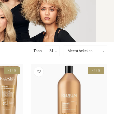
Toon:
-34%
-41%