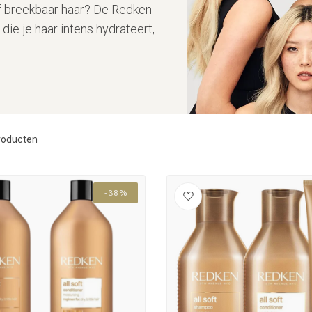
of breekbaar haar? De Redken
die je haar intens hydrateert,
roducten
-38%