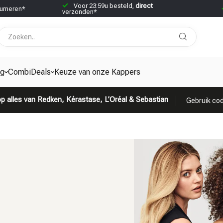
Voor 23:59u besteld,
direct
urneren*
verzonden*
ng
CombiDeals
Keuze van onze Kappers
p alles van Redken, Kérastase, L’Oréal & Sebastian
Gebruik cod