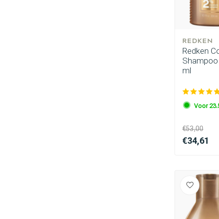
REDKEN
Redken Com
Shampoo 3
ml
Voor 23.
Omvorming
€53,00
€34,61