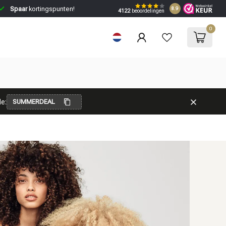
Spaar
kortingspunten!
8.9
4122
beoordelingen
0
e:
SUMMERDEAL