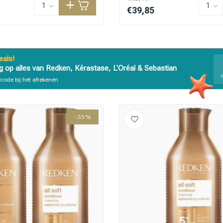
€39,85
als!
g op alles van Redken, Kérastase, L’Oréal & Sebastian
code bij het afrekenen
 ben jij naar op zoek?
-35%
Haarverzorging
Haarstyling