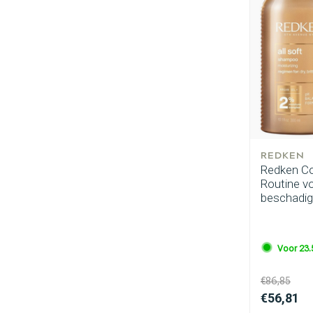
REDKEN
Redken Com
Routine v
beschadig
Voor 23.
€86,85
€56,81