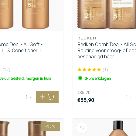
REDKEN
biDeal - All Soft -
Redken CombiDeal - All Sof
L & Conditioner 1L
Routine voor droog- of do
beschadigd haar
(12)
(1)
59 uur besteld, morgen in huis
3-5 werkdagen
€85,20
€55,90
-35%