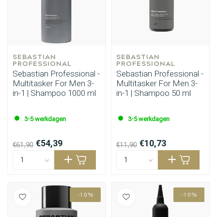
SEBASTIAN 
SEBASTIAN 
PROFESSIONAL
PROFESSIONAL
Sebastian Professional -
Sebastian Professional -
Multitasker For Men 3-
Multitasker For Men 3-
in-1 | Shampoo 1000 ml
in-1 | Shampoo 50 ml
Haarstyling
Haarkleuring
3-5 werkdagen
3-5 werkdagen
€54,39
€10,73
€61,90
€11,90
-10%
-10%