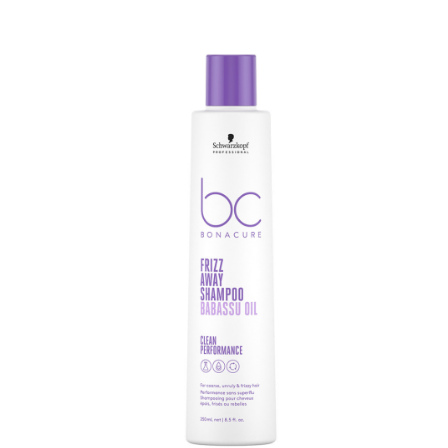
Omvorming
CombiDeals