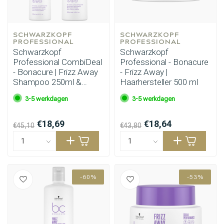
SCHWARZKOPF 
SCHWARZKOPF 
PROFESSIONAL
PROFESSIONAL
Schwarzkopf
Schwarzkopf
Professional CombiDeal
Professional - Bonacure
- Bonacure | Frizz Away
- Frizz Away |
Shampoo 250ml &
Haarhersteller 500 ml
Conditioner 200ml
3-5 werkdagen
3-5 werkdagen
€18,69
€18,64
€45,10
€43,80
-60%
-53%