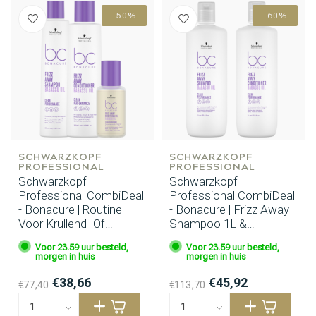
-50%
-60%
SCHWARZKOPF 
SCHWARZKOPF 
PROFESSIONAL
PROFESSIONAL
Schwarzkopf
Schwarzkopf
Professional CombiDeal
Professional CombiDeal
- Bonacure | Routine
- Bonacure | Frizz Away
Voor Krullend- Of
Shampoo 1L &
Pluizend Haar
Conditioner 1L
Voor 23.59 uur besteld,
Voor 23.59 uur besteld,
morgen in huis
morgen in huis
€38,66
€45,92
€77,40
€113,70