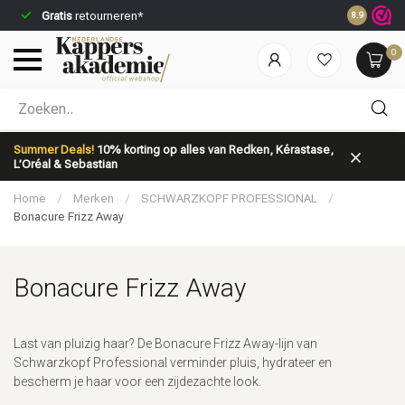
Gratis
retourneren*
Voor 23:59
8.9
0
Welke categorie ben jij naar op zoek?
Summer Deals!
10% korting op alles van Redken, Kérastase,
L’Oréal & Sebastian
Home
/
Merken
/
SCHWARZKOPF PROFESSIONAL
/
Bonacure Frizz Away
Bonacure Frizz Away
Merken
Haarverzorging
Last van pluizig haar? De Bonacure Frizz Away-lijn van
Schwarzkopf Professional verminder pluis, hydrateer en
bescherm je haar voor een zijdezachte look.