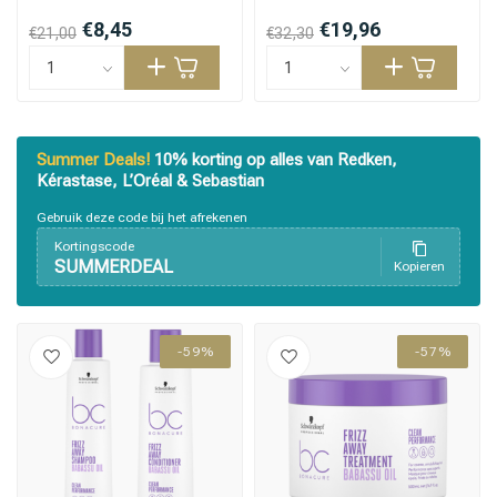
€8,45
€19,96
€21,00
€32,30
Summer Deals!
10% korting op alles van Redken,
Kérastase, L’Oréal & Sebastian
Gebruik deze code bij het afrekenen
Kortingscode
SUMMERDEAL
Kopieren
-59%
-57%