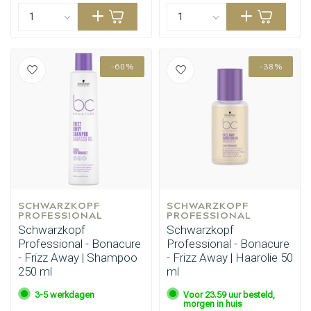
-60%
-38%
Haarstyling
Haarkleuring
SCHWARZKOPF 
SCHWARZKOPF 
PROFESSIONAL
PROFESSIONAL
Schwarzkopf
Schwarzkopf
Professional - Bonacure
Professional - Bonacure
- Frizz Away | Shampoo
- Frizz Away | Haarolie 50
250 ml
ml
3-5 werkdagen
Voor 23.59 uur besteld,
morgen in huis