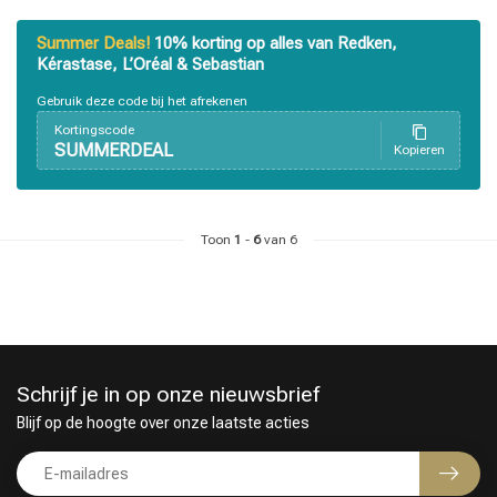
Summer Deals!
10% korting op alles van Redken,
Kérastase, L’Oréal & Sebastian
Omvorming
CombiDeals
Gebruik deze code bij het afrekenen
Kortingscode
SUMMERDEAL
Kopieren
Toon
1
-
6
van 6
Schrijf je in op onze nieuwsbrief
Blijf op de hoogte over onze laatste acties