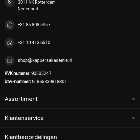
3011 NK Rotterdam
Nederland
+31 85 808 5957
+31 10 413 6510
Keuze van onze Kappers
shop@kappersakademie.nl
KVK nummer:
90505247
btw-nummer:
NL865339818B01
Assortiment
Klantenservice
Klantbeoordelingen