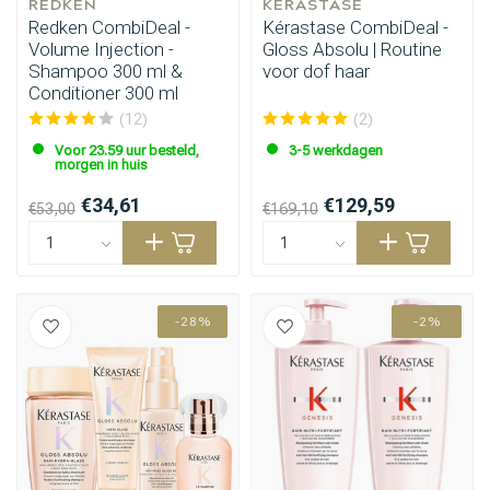
REDKEN
KÉRASTASE
Redken CombiDeal -
Kérastase CombiDeal -
Volume Injection -
Gloss Absolu | Routine
Shampoo 300 ml &
voor dof haar
Conditioner 300 ml
(12)
(2)
Voor 23.59 uur besteld,
3-5 werkdagen
morgen in huis
€34,61
€129,59
€53,00
€169,10
-28%
-2%