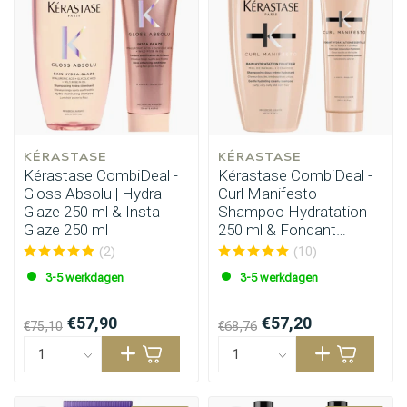
KÉRASTASE
KÉRASTASE
Kérastase CombiDeal -
Kérastase CombiDeal -
Gloss Absolu | Hydra-
Curl Manifesto -
Glaze 250 ml & Insta
Shampoo Hydratation
Glaze 250 ml
250 ml & Fondant
Hydratation 250 ml
(2)
(10)
3-5 werkdagen
3-5 werkdagen
€57,90
€57,20
€75,10
€68,76