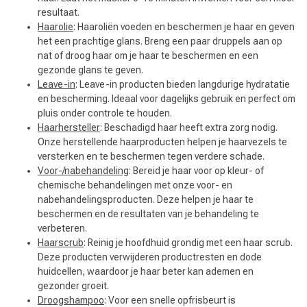
resultaat.
Haarolie
: Haaroliën voeden en beschermen je haar en geven
het een prachtige glans. Breng een paar druppels aan op
nat of droog haar om je haar te beschermen en een
gezonde glans te geven.
Leave-in
: Leave-in producten bieden langdurige hydratatie
en bescherming. Ideaal voor dagelijks gebruik en perfect om
pluis onder controle te houden.
Haarhersteller
: Beschadigd haar heeft extra zorg nodig.
Onze herstellende haarproducten helpen je haarvezels te
versterken en te beschermen tegen verdere schade.
Voor-/nabehandeling
: Bereid je haar voor op kleur- of
chemische behandelingen met onze voor- en
nabehandelingsproducten. Deze helpen je haar te
beschermen en de resultaten van je behandeling te
verbeteren.
Haarscrub
: Reinig je hoofdhuid grondig met een haar scrub.
Keuze van onze Kappers
Deze producten verwijderen productresten en dode
huidcellen, waardoor je haar beter kan ademen en
gezonder groeit.
Droogshampoo
: Voor een snelle opfrisbeurt is