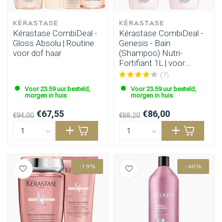
KÉRASTASE
KÉRASTASE
Kérastase CombiDeal -
Kérastase CombiDeal -
Gloss Absolu | Routine
Genesis - Bain
voor dof haar
(Shampoo) Nutri-
Fortifiant 1L | voor
dunner wordend haar
(7)
Voor 23.59 uur besteld,
Voor 23.59 uur besteld,
morgen in huis
morgen in huis
€67,55
€86,00
€94,00
€88,20
-19%
-40%