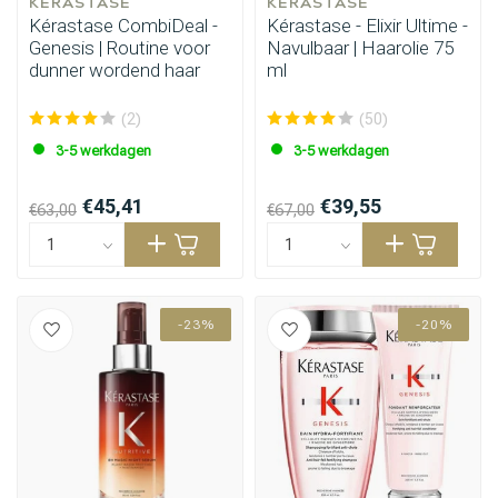
KÉRASTASE
KÉRASTASE
Kérastase CombiDeal -
Kérastase - Elixir Ultime -
Genesis | Routine voor
Navulbaar | Haarolie 75
dunner wordend haar
ml
(2)
(50)
3-5 werkdagen
3-5 werkdagen
€45,41
€39,55
€63,00
€67,00
-23%
-20%