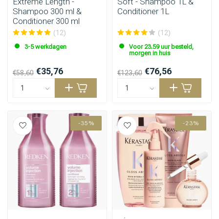
Extreme Length -
Soft - Shampoo 1L &
Shampoo 300 ml &
Conditioner 1L
Conditioner 300 ml
(12)
(12)
3-5 werkdagen
Voor 23.59 uur besteld,
morgen in huis
€35,76
€76,56
€58,60
€123,60
-35%
-23%