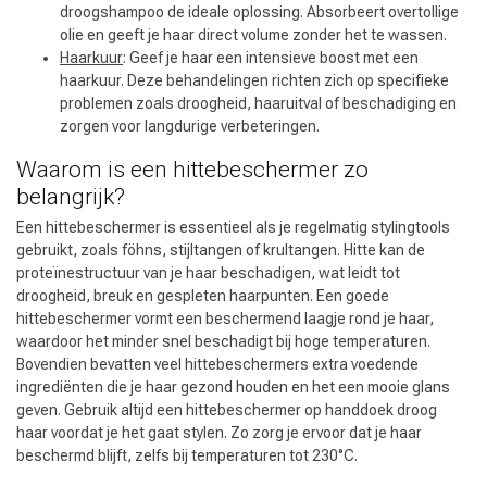
droogshampoo de ideale oplossing. Absorbeert overtollige
olie en geeft je haar direct volume zonder het te wassen.
Haarkuur
: Geef je haar een intensieve boost met een
haarkuur. Deze behandelingen richten zich op specifieke
problemen zoals droogheid, haaruitval of beschadiging en
zorgen voor langdurige verbeteringen.
Waarom is een hittebeschermer zo
belangrijk?
Een hittebeschermer is essentieel als je regelmatig stylingtools
gebruikt, zoals föhns, stijltangen of krultangen. Hitte kan de
proteïnestructuur van je haar beschadigen, wat leidt tot
droogheid, breuk en gespleten haarpunten. Een goede
hittebeschermer vormt een beschermend laagje rond je haar,
waardoor het minder snel beschadigt bij hoge temperaturen.
Bovendien bevatten veel hittebeschermers extra voedende
ingrediënten die je haar gezond houden en het een mooie glans
geven. Gebruik altijd een hittebeschermer op handdoek droog
haar voordat je het gaat stylen. Zo zorg je ervoor dat je haar
beschermd blijft, zelfs bij temperaturen tot 230°C.