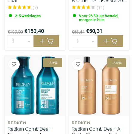
haar
& Ciment Anti-Usure 200
ml
(7)
(11)
3-5 werkdagen
Voor 23.59 uur besteld,
morgen in huis
€153,40
€50,31
€189,90
€65,44
Haarstyling
Haarkleuring
-39%
-38%
REDKEN
REDKEN
Redken CombiDeal -
Redken CombiDeal - All