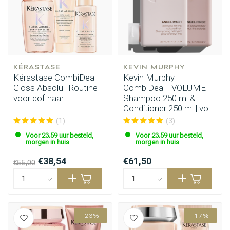
KÉRASTASE
KEVIN MURPHY
Kérastase CombiDeal -
Kevin Murphy
Gloss Absolu | Routine
CombiDeal - VOLUME -
voor dof haar
Shampoo 250 ml &
Conditioner 250 ml | voor
fijn haar
(1)
(3)
Voor 23.59 uur besteld,
Voor 23.59 uur besteld,
morgen in huis
morgen in huis
€38,54
€61,50
€55,00
-23%
-17%