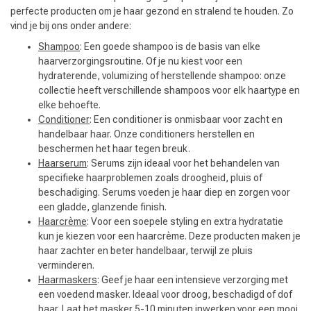
perfecte producten om je haar gezond en stralend te houden. Zo
vind je bij ons onder andere:
Shampoo
: Een goede shampoo is de basis van elke
haarverzorgingsroutine. Of je nu kiest voor een
hydraterende, volumizing of herstellende shampoo: onze
collectie heeft verschillende shampoos voor elk haartype en
elke behoefte.
Conditioner
: Een conditioner is onmisbaar voor zacht en
handelbaar haar. Onze conditioners herstellen en
beschermen het haar tegen breuk.
Haarserum
: Serums zijn ideaal voor het behandelen van
specifieke haarproblemen zoals droogheid, pluis of
beschadiging. Serums voeden je haar diep en zorgen voor
een gladde, glanzende finish.
Haarcrème
: Voor een soepele styling en extra hydratatie
kun je kiezen voor een haarcrème. Deze producten maken je
haar zachter en beter handelbaar, terwijl ze pluis
verminderen.
Haarmaskers
: Geef je haar een intensieve verzorging met
een voedend masker. Ideaal voor droog, beschadigd of dof
haar. Laat het masker 5-10 minuten inwerken voor een mooi