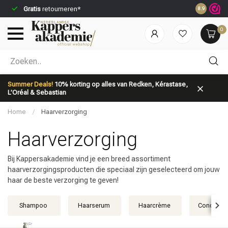
Voor 23:59u besteld,
direct
verzonden*
Spaar
kort
8.9
0
Welke categorie ben jij naar op zoek?
Summer Deals!
10% korting op alles van Redken, Kérastase,
L’Oréal & Sebastian
Home
/
Haarverzorging
Haarverzorging
Bij Kappersakademie vind je een breed assortiment
Merken
Haarverzorging
haarverzorgingsproducten die speciaal zijn geselecteerd om jouw
haar de beste verzorging te geven!
Shampoo
Haarserum
Haarcrème
Condition