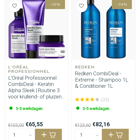
-36%
-34%
Omvorming
CombiDeals
L'ORÉAL 
REDKEN
PROFESSIONNEL
Redken CombiDeal -
L’Oréal Professionnel
Extreme - Shampoo 1L
CombiDeal - Keratin
& Conditioner 1L
Alpha Sleek | Routine 3
voor krullend- of pluizend
(33)
haar
3-5 werkdagen
3-5 werkdagen
€65,55
€82,16
€103,00
€123,60