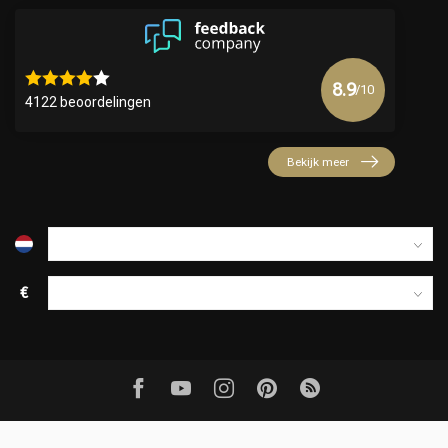
8.9
/10
4122 beoordelingen
Bekijk meer
€