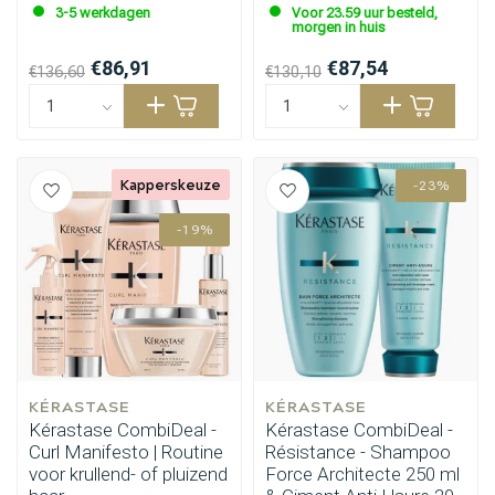
3-5 werkdagen
Voor 23.59 uur besteld,
morgen in huis
€86,91
€87,54
€136,60
€130,10
Kapperskeuze
-23%
-19%
KÉRASTASE
KÉRASTASE
Kérastase CombiDeal -
Kérastase CombiDeal -
Curl Manifesto | Routine
Résistance - Shampoo
voor krullend- of pluizend
Force Architecte 250 ml