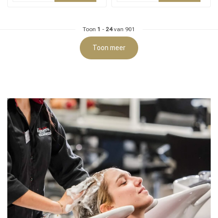
Toon
1
-
24
van 901
Toon meer