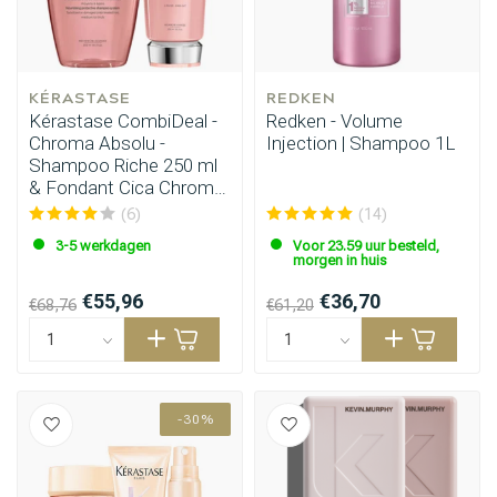
KÉRASTASE
REDKEN
Kérastase CombiDeal -
Redken - Volume
Chroma Absolu -
Injection | Shampoo 1L
Shampoo Riche 250 ml
& Fondant Cica Chroma
200 ml
(6)
(14)
3-5 werkdagen
Voor 23.59 uur besteld,
morgen in huis
€55,96
€36,70
€68,76
€61,20
-30%