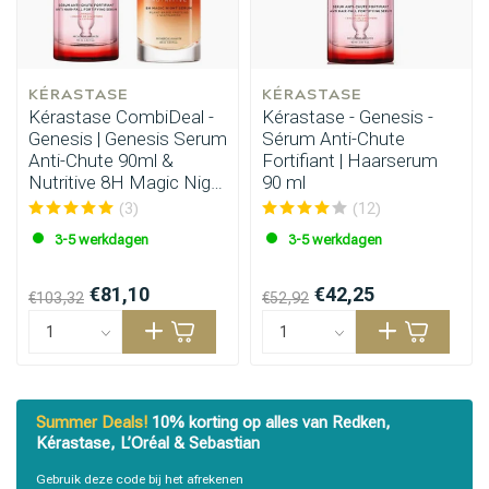
KÉRASTASE
KÉRASTASE
Kérastase CombiDeal -
Kérastase - Genesis -
Genesis | Genesis Serum
Sérum Anti-Chute
Anti-Chute 90ml &
Fortifiant | Haarserum
Nutritive 8H Magic Night
90 ml
Serum 90ml
(3)
(12)
3-5 werkdagen
3-5 werkdagen
€81,10
€42,25
€103,32
€52,92
Summer Deals!
10% korting op alles van Redken,
Kérastase, L’Oréal & Sebastian
Gebruik deze code bij het afrekenen