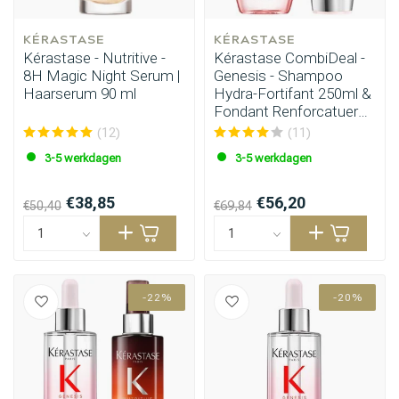
KÉRASTASE
KÉRASTASE
Kérastase - Nutritive -
Kérastase CombiDeal -
8H Magic Night Serum |
Genesis - Shampoo
Haarserum 90 ml
Hydra-Fortifant 250ml &
Fondant Renforcatuer
200ml
(12)
(11)
3-5 werkdagen
3-5 werkdagen
€38,85
€56,20
€50,40
€69,84
-22%
-20%