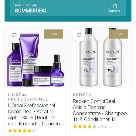
Kortingscode
SUMMERDEAL
Kopieren
-36%
-33%
L'ORÉAL 
REDKEN
PROFESSIONNEL
Redken CombiDeal -
L’Oréal Professionnel
Acidic Bonding
CombiDeal - Keratin
Concentrate - Shampoo
Alpha Sleek | Routine 1
1L & Conditioner 1L
voor krullend- of pluizend
(20)
haar
(1)