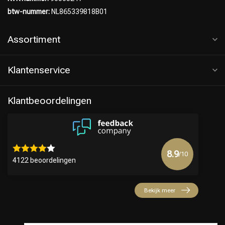
btw-nummer:
NL865339818B01
Assortiment
Klantenservice
Klantbeoordelingen
Keuze van onze Kappers
8.9
/10
4122 beoordelingen
Bekijk meer