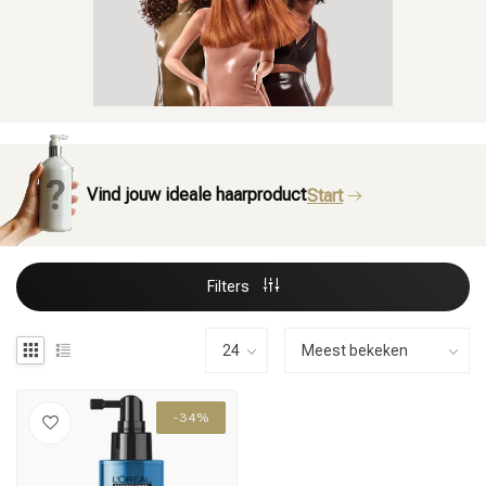
Vind jouw ideale haarproduct
Start
Filters
-34%