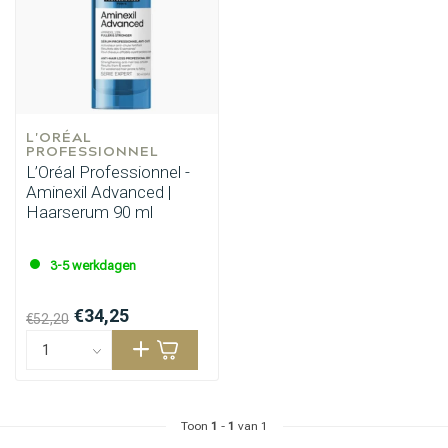
Haarstyling
Haarkleuring
L'ORÉAL 
PROFESSIONNEL
L’Oréal Professionnel -
Aminexil Advanced |
Haarserum 90 ml
3-5 werkdagen
€34,25
€52,20
Toon
1
-
1
van 1