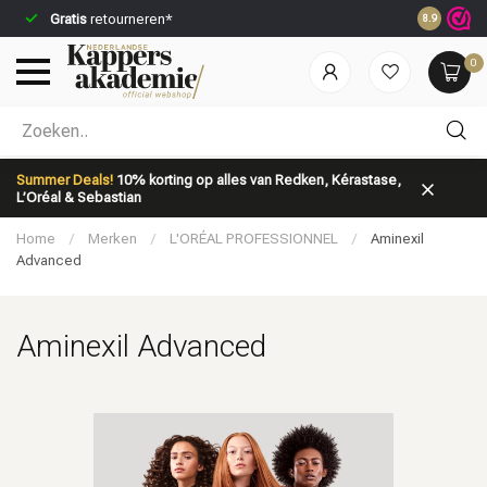
Gratis
retourneren*
Voor 23:59
8.9
0
Welke categorie ben jij naar op zoek?
Summer Deals!
10% korting op alles van Redken, Kérastase,
L’Oréal & Sebastian
Home
/
Merken
/
L'ORÉAL PROFESSIONNEL
/
Aminexil
Advanced
Aminexil Advanced
Merken
Haarverzorging