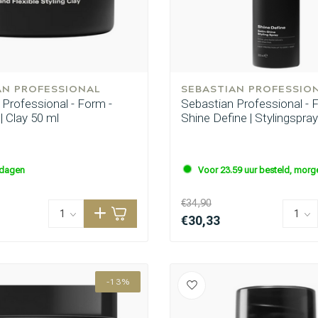
AN PROFESSIONAL
SEBASTIAN PROFESSIO
 Professional - Form -
Sebastian Professional - 
 | Clay 50 ml
Shine Define | Stylingspra
kdagen
Voor 23.59 uur besteld, morge
€34,90
€30,33
-13%