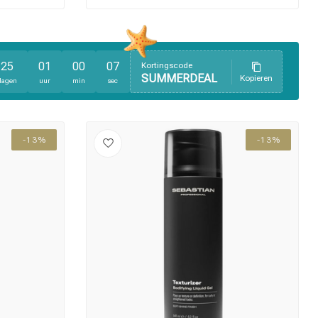
25
01
00
06
Kortingscode
SUMMERDEAL
Kopieren
dagen
uur
min
sec
-13%
-13%
Haarkleuring