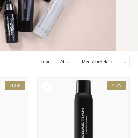
Toon:
-13%
-13%