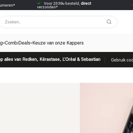
Voor 23:59u besteld,
direct
urneren*
verzonden*
ng
CombiDeals
Keuze van onze Kappers
p alles van Redken, Kérastase, L’Oréal & Sebastian
Gebruik cod