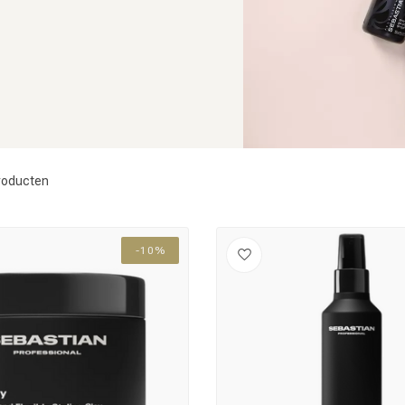
roducten
-10%