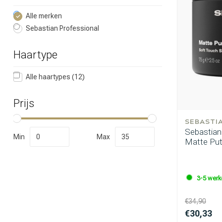
Alle merken
Sebastian Professional
Haartype
Alle haartypes
(12)
Prijs
SEBASTI
Sebastian
Min
Max
Matte Put
3-5 wer
€34,90
€30,33