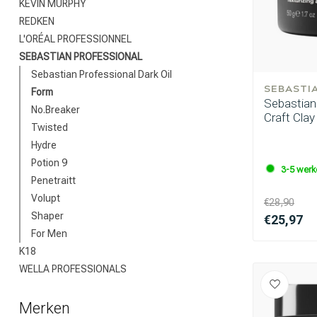
KEVIN MURPHY
REDKEN
L'ORÉAL PROFESSIONNEL
SEBASTIAN PROFESSIONAL
Sebastian Professional Dark Oil
SEBASTI
Form
Sebastian
No.Breaker
Craft Clay
Twisted
Hydre
Potion 9
3-5 wer
Penetraitt
Volupt
€28,90
Shaper
€25,97
For Men
K18
WELLA PROFESSIONALS
Merken