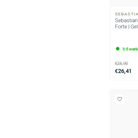
SEBASTI
Sebastian 
Forte | Ge
Omvorming
3-5 wer
€28,90
€26,41