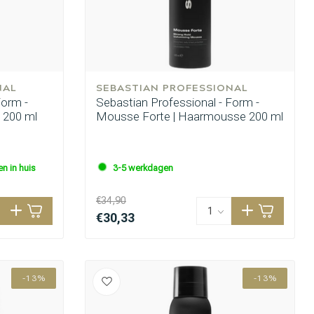
NAL
SEBASTIAN PROFESSIONAL
Form -
Sebastian Professional - Form -
y 200 ml
Mousse Forte | Haarmousse 200 ml
n in huis
3-5 werkdagen
€34,90
€30,33
-13%
-13%