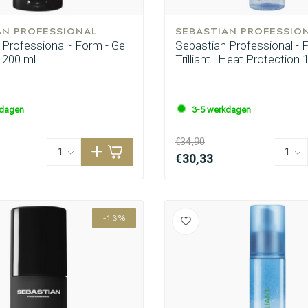
AN PROFESSIONAL
SEBASTIAN PROFESSIO
Professional - Form - Gel
Sebastian Professional - 
Keuze van onze
l 200 ml
Trilliant | Heat Protection 
CombiDeals
Kappers
kdagen
3-5 werkdagen
€34,90
€30,33
-13%