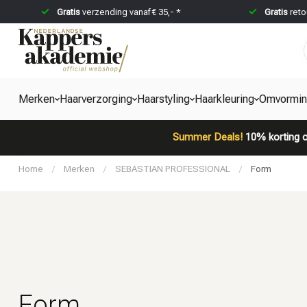
Gratis
verzending vanaf € 35,- *
Gratis
reto
Merken
Haarverzorging
Haarstyling
Haarkleuring
Omvormi
Summer Deals!
10% korting o
Home
/
Merken
/
SEBASTIAN PROFESSIONAL
/
Form
Form