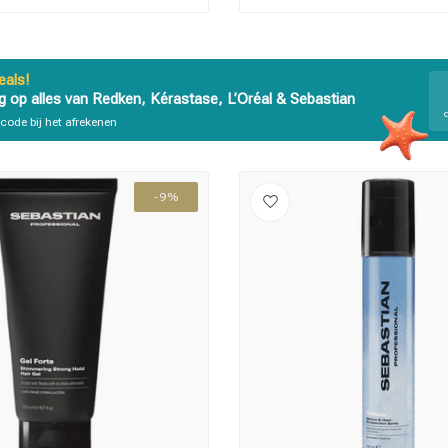
 ben jij naar op zoek?
als!
g op alles van Redken, Kérastase, L’Oréal & Sebastian
code bij het afrekenen
-9%
Haarverzorging
Haarstyling