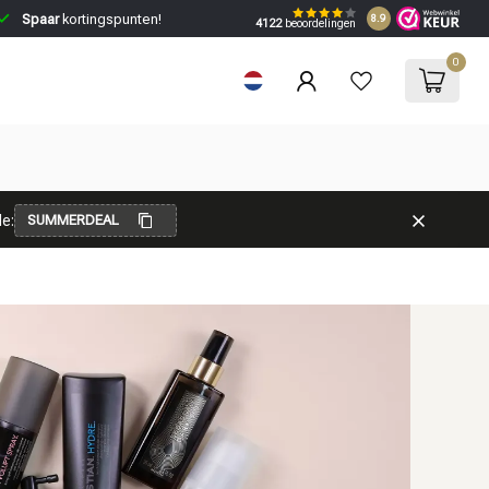
Spaar
kortingspunten!
8.9
4122
beoordelingen
0
e:
SUMMERDEAL