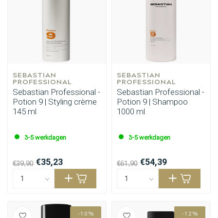
SEBASTIAN 
SEBASTIAN 
PROFESSIONAL
PROFESSIONAL
Sebastian Professional -
Sebastian Professional -
Haarstyling
Haarkleuring
Potion 9 | Styling crème
Potion 9 | Shampoo
145 ml
1000 ml
3-5 werkdagen
3-5 werkdagen
€35,23
€54,39
€39,90
€61,90
-10%
-12%