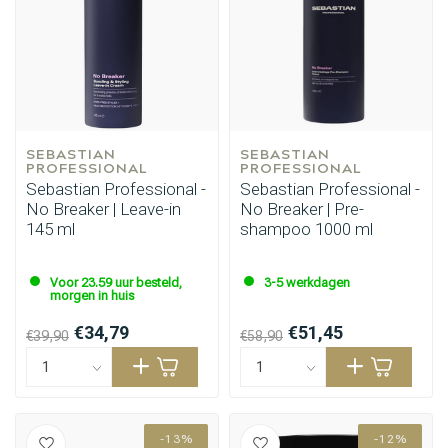
SEBASTIAN 
SEBASTIAN 
PROFESSIONAL
PROFESSIONAL
Sebastian Professional -
Sebastian Professional -
Haarstyling
Haarkleuring
No Breaker | Leave-in
No Breaker | Pre-
145 ml
shampoo 1000 ml
Voor 23.59 uur besteld,
3-5 werkdagen
morgen in huis
€34,79
€51,45
€39,90
€58,90
-13%
-12%