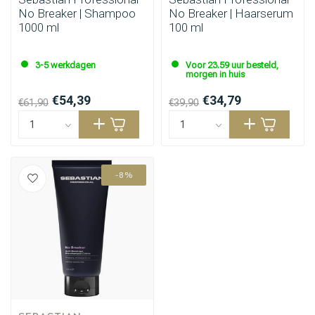
No Breaker | Shampoo
No Breaker | Haarserum
1000 ml
100 ml
3-5 werkdagen
Voor 23.59 uur besteld,
Omvorming
CombiDeals
morgen in huis
€54,39
€34,79
€61,90
€39,90
-8%