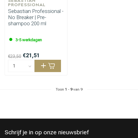
SEBASTIAN 
PROFESSIONAL
Sebastian Professional -
No Breaker | Pre-
shampoo 200 ml
3-5 werkdagen
€21,51
€23,50
Toon
1
-
9
van 9
Schrijf je in op onze nieuwsbrief