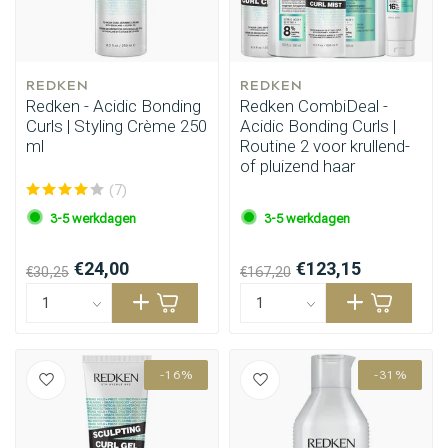
REDKEN
REDKEN
Redken - Acidic Bonding
Redken CombiDeal -
Curls | Styling Crème 250
Acidic Bonding Curls |
ml
Routine 2 voor krullend-
of pluizend haar
(7)
3-5 werkdagen
3-5 werkdagen
€24,00
€123,15
€30,25
€167,20
-16%
-31%