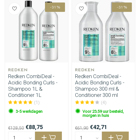
-31%
-31%
REDKEN
REDKEN
Redken CombiDeal -
Redken CombiDeal -
Acidic Bonding Curls -
Acidic Bonding Curls -
Shampoo 1L &
Shampoo 300 ml &
Conditioner 1L
Conditioner 300 ml
(1)
(4)
3-5 werkdagen
Voor 23.59 uur besteld,
morgen in huis
€88,75
€42,71
€128,50
€61,90