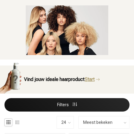
Vind jouw ideale haarproduct
Start
Filters