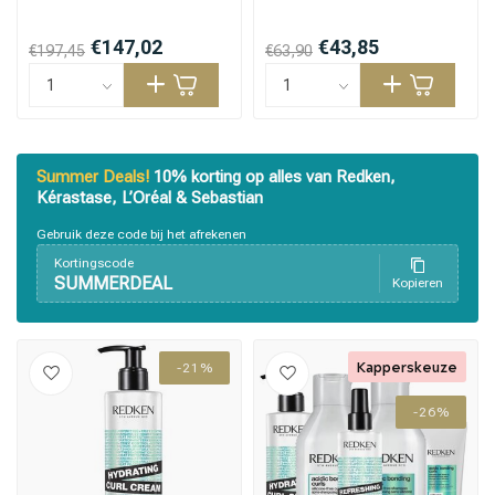
€147,02
€43,85
€197,45
€63,90
Haarstyling
Haarkleuring
Summer Deals!
10% korting op alles van Redken,
Kérastase, L’Oréal & Sebastian
Gebruik deze code bij het afrekenen
Kortingscode
SUMMERDEAL
Kopieren
Kapperskeuze
-21%
-26%