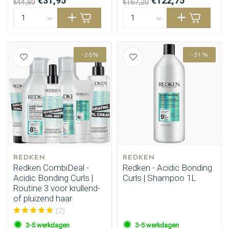
€31,95
€122,75
€44,80
€167,20
-26%
-31%
REDKEN
REDKEN
Redken CombiDeal -
Redken - Acidic Bonding
Acidic Bonding Curls |
Curls | Shampoo 1L
Routine 3 voor krullend-
of pluizend haar
(2)
3-5 werkdagen
3-5 werkdagen