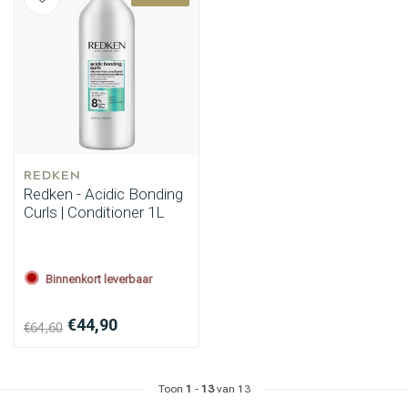
REDKEN
Redken - Acidic Bonding
Omvorming
CombiDeals
Curls | Conditioner 1L
Binnenkort leverbaar
€44,90
€64,60
Toon
1
-
13
van 13