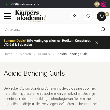
Gratis
retourneren*
Voor 23:59
8.9
0
Welke categorie ben jij naar op zoek?
Summer Deals!
10% korting op alles van Redken, Kérastase,
L’Oréal & Sebastian
Home
/
Merken
/
REDKEN
/
Acidic Bonding Curls
Acidic Bonding Curls
Merken
Haarverzorging
De Redken Acidic Bonding Curls-lijn is de oplossing voor het
herstellen, hydrateren en beschermen van je krullen. Deze lijn
combineert de bond building-technologie van Redken met
ingrediënten die je krullen verzorgen, definiëren en beschermen.