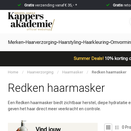
Gratis
verzending vanaf € 35,- *
Gratis
reto
Merken
Haarverzorging
Haarstyling
Haarkleuring
Omvormi
Summer Deals!
10% korting o
Home
/
Haarverzorging
/
Haarmasker
/
Redken haarmasker
Redken haarmasker
Een Redken haarmasker biedt zichtbaar herstel, diepe hydratatie e
geven het haar direct meer veerkracht en controle.
0
Pro
Vind jouw