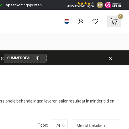
Spaar
kortingspunten!
8.9
4122
beoordelingen
0
e:
SUMMERDEAL
ssionele behandelingen leveren salonresultaat in minder tijd en
Toon: