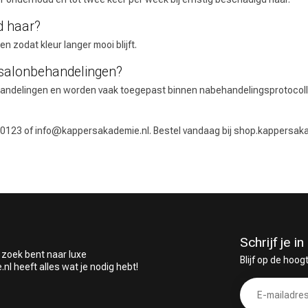
d haar?
n zodat kleur langer mooi blijft.
salonbehandelingen?
delingen en worden vaak toegepast binnen nabehandelingsprotocollen. B
 0123 of
info@kappersakademie.nl
. Bestel vandaag bij shop.kappersakad
Schrijf je 
 zoek bent naar luxe
Blijf op de hoog
 heeft alles wat je nodig hebt!