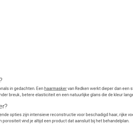
 ben jij naar op zoek?
?
onals in gedachten. Een
haarmasker
van Redken werkt dieper dan een 
er breuk, betere elasticiteit en een natuurlijke glans die de kleur lang
er?
Haarverzorging
Haarstyling
kende opties zijn intensieve reconstructie voor beschadigd haar, rijke
porositeit vind je altijd een product dat aansluit bij het behandelplan.