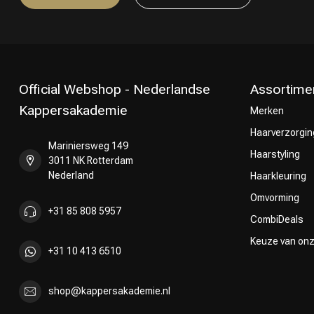
Official Webshop - Nederlandse
Assortime
Kappersakademie
Merken
Haarverzorgin
Mariniersweg 149
Haarstyling
3011 NK Rotterdam
Nederland
Haarkleuring
Omvorming
+31 85 808 5957
CombiDeals
Keuze van on
+31 10 413 6510
shop@kappersakademie.nl