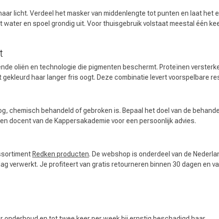
r licht. Verdeel het masker van middenlengte tot punten en laat het en
t water en spoel grondig uit. Voor thuisgebruik volstaat meestal één ke
t
e oliën en technologie die pigmenten beschermt. Proteïnen versterke
kleurd haar langer fris oogt. Deze combinatie levert voorspelbare res
Keuze van onze
CombiDeals
Kappers
 droog, chemisch behandeld of gebroken is. Bepaal het doel van de behan
 een docent van de Kappersakademie voor een persoonlijk advies.
assortiment
Redken producten
. De webshop is onderdeel van de Nederl
 verwerkt. Je profiteert van gratis retourneren binnen 30 dagen en van
or onderhoud en tot twee keer per week bij ernstig beschadigd haar.