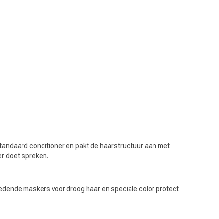
standaard
conditioner
en pakt de haarstructuur aan met
er doet spreken.
Haarkleuring
 voedende maskers voor droog haar en speciale color
protect