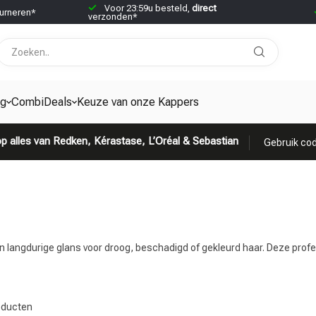
Voor 23:59u besteld,
direct
urneren*
verzonden*
ng
CombiDeals
Keuze van onze Kappers
p alles van Redken, Kérastase, L’Oréal & Sebastian
Gebruik cod
n langdurige glans voor droog, beschadigd of gekleurd haar. Deze profe
ducten