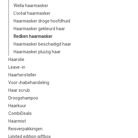
Wella haarmasker
L'oréal haarmasker
Haarmasker droge hoofdhuid
Haarmasker gekleurd haar
Redken haarmasker
Haarmasker beschadigd haar
Haarmasker pluizig haar
Haarolie
Leave-in
Haarhersteller
Voor-/nabehandeling
Haar scrub
Droogshampoo
Haarkuur
CombiDeals
Haarmist
Reisverpakkingen
Limited edition giftbox