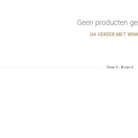
Geen producten ge
GA VERDER MET WIN
Toon
1
-
0
van 0