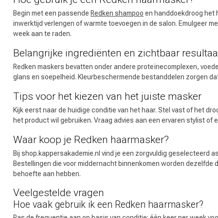
Begin met een passende
Redken shampoo
en handdoekdroog het haa
inwerktijd verlengen of warmte toevoegen in de salon. Emulgeer me
week aan te raden.
Belangrijke ingrediënten en zichtbaar resultaa
Redken maskers bevatten onder andere proteïnecomplexen, voedend
glans en soepelheid. Kleurbeschermende bestanddelen zorgen dat ge
Omvorming
Tips voor het kiezen van het juiste masker
Kijk eerst naar de huidige conditie van het haar. Stel vast of het
het product wil gebruiken. Vraag advies aan een ervaren stylist of
Waar koop je Redken haarmasker?
Bij shop.kappersakademie.nl vind je een zorgvuldig geselecteerd 
Bestellingen die voor middernacht binnenkomen worden dezelfde dag
behoefte aan hebben.
Veelgestelde vragen
Hoe vaak gebruik ik een Redken haarmasker?
Pas de frequentie aan op basis van conditie; één keer per week vo