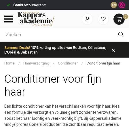
Gratis
retourneren*
Voor 23:59
8.9
0
Welke categorie ben jij naar op zoek?
Summer Deals!
10% korting op alles van Redken, Kérastase,
L’Oréal & Sebastian
Home
/
Haarverzorging
/
Conditioner
/
Conditioner fijn haar
Conditioner voor fijn
haar
Merken
Haarverzorging
Een lichte conditioner kan het verschil maken voor fijn haar. Kies
een formule die verzorgt en volume geeft zonder te verzwaren,
zodat het haar luchtig en veerkrachtig blijft. Bij Kappersakademie
vind je professionele producten die zichtbaar resultaat leveren.