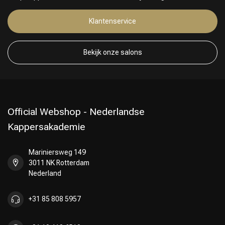
Klantenservice
Bekijk onze salons
Omvorming
CombiDeals
Official Webshop - Nederlandse
Kappersakademie
Mariniersweg 149
3011 NK Rotterdam
Nederland
+31 85 808 5957