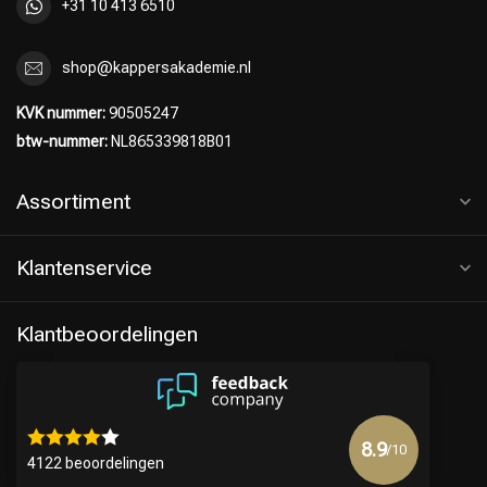
+31 10 413 6510
shop@kappersakademie.nl
KVK nummer:
90505247
btw-nummer:
NL865339818B01
Assortiment
Klantenservice
Klantbeoordelingen
Keuze van onze Kappers
8.9
/10
4122 beoordelingen