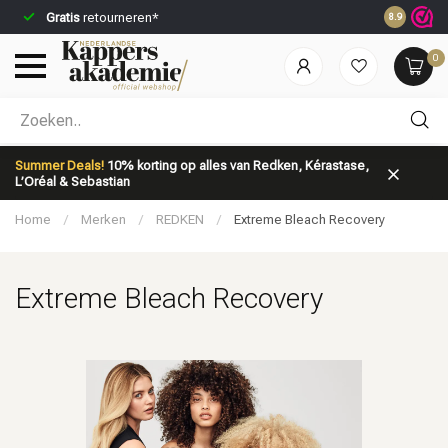
Gratis
retourneren*
Voor 23:59
8.9
0
Welke categorie ben jij naar op zoek?
Summer Deals!
10% korting op alles van Redken, Kérastase,
L’Oréal & Sebastian
Home
/
Merken
/
REDKEN
/
Extreme Bleach Recovery
Extreme Bleach Recovery
Merken
Haarverzorging