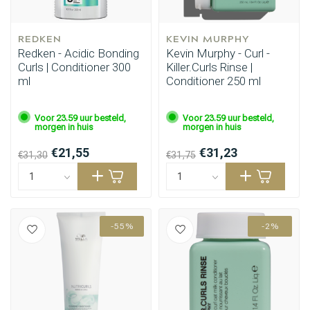
REDKEN
KEVIN MURPHY
Redken - Acidic Bonding
Kevin Murphy - Curl -
Curls | Conditioner 300
Killer.Curls Rinse |
ml
Conditioner 250 ml
Voor 23.59 uur besteld,
Voor 23.59 uur besteld,
morgen in huis
morgen in huis
€21,55
€31,23
€31,30
€31,75
-55%
-2%
Haarstyling
Haarkleuring