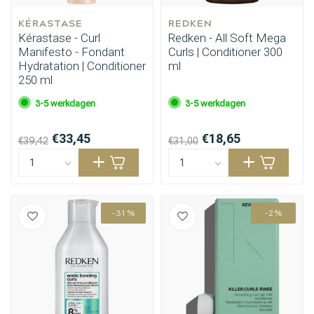
KÉRASTASE
REDKEN
Kérastase - Curl
Redken - All Soft Mega
Manifesto - Fondant
Curls | Conditioner 300
Hydratation | Conditioner
ml
250 ml
3-5 werkdagen
3-5 werkdagen
€33,45
€18,65
€39,42
€31,00
-31%
-2%