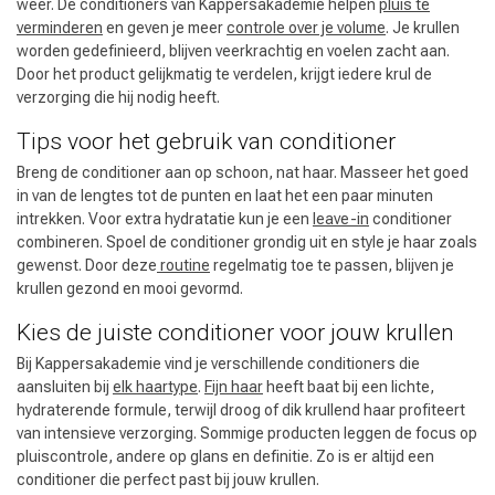
weer. De conditioners van Kappersakademie helpen
pluis te
verminderen
en geven je meer
controle over je volume
. Je krullen
worden gedefinieerd, blijven veerkrachtig en voelen zacht aan.
Door het product gelijkmatig te verdelen, krijgt iedere krul de
verzorging die hij nodig heeft.
Tips voor het gebruik van conditioner
Breng de conditioner aan op schoon, nat haar. Masseer het goed
in van de lengtes tot de punten en laat het een paar minuten
intrekken. Voor extra hydratatie kun je een
leave-in
conditioner
combineren. Spoel de conditioner grondig uit en style je haar zoals
gewenst. Door deze
routine
regelmatig toe te passen, blijven je
krullen gezond en mooi gevormd.
Kies de juiste conditioner voor jouw krullen
Bij Kappersakademie vind je verschillende conditioners die
aansluiten bij
elk haartype
.
Fijn haar
heeft baat bij een lichte,
hydraterende formule, terwijl droog of dik krullend haar profiteert
van intensieve verzorging. Sommige producten leggen de focus op
pluiscontrole, andere op glans en definitie. Zo is er altijd een
conditioner die perfect past bij jouw krullen.