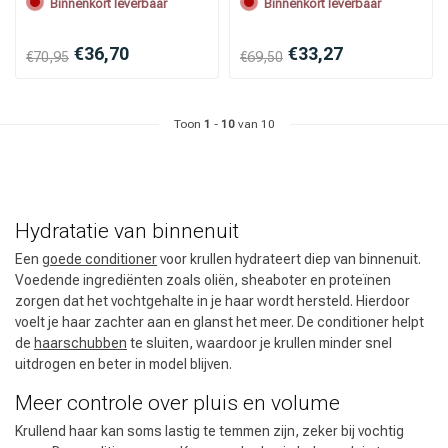
Binnenkort leverbaar
Binnenkort leverbaar
€36,70
€33,27
€70,95
€69,50
Omvorming
CombiDeals
Toon
1
-
10
van 10
Hydratatie van binnenuit
Een
goede conditioner
voor krullen hydrateert diep van binnenuit.
Voedende ingrediënten zoals oliën, sheaboter en proteïnen
zorgen dat het vochtgehalte in je haar wordt hersteld. Hierdoor
voelt je haar zachter aan en glanst het meer. De conditioner helpt
de
haarschubben
te sluiten, waardoor je krullen minder snel
uitdrogen en beter in model blijven.
Meer controle over pluis en volume
Krullend haar kan soms lastig te temmen zijn, zeker bij vochtig