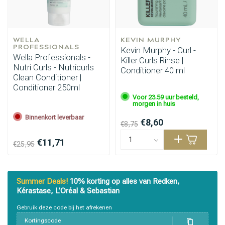
WELLA 
KEVIN MURPHY
PROFESSIONALS
Kevin Murphy - Curl -
Wella Professionals -
Killer.Curls Rinse |
Nutri Curls - Nutricurls
Conditioner 40 ml
Clean Conditioner |
Conditioner 250ml
Voor 23.59 uur besteld,
morgen in huis
Binnenkort leverbaar
€8,60
€8,75
€11,71
€25,95
Summer Deals!
10% korting op alles van Redken,
Kérastase, L’Oréal & Sebastian
Gebruik deze code bij het afrekenen
Kortingscode