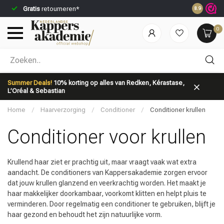
Gratis
retourneren*
Voor 23:59
8.9
0
Welke categorie ben jij naar op zoek?
Summer Deals!
10% korting op alles van Redken, Kérastase,
L’Oréal & Sebastian
Home
/
Haarverzorging
/
Conditioner
/
Conditioner krullen
Conditioner voor krullen
Merken
Haarverzorging
Krullend haar ziet er prachtig uit, maar vraagt vaak wat extra
aandacht. De conditioners van Kappersakademie zorgen ervoor
dat jouw krullen glanzend en veerkrachtig worden. Het maakt je
haar makkelijker doorkambaar, voorkomt klitten en helpt pluis te
verminderen. Door regelmatig een conditioner te gebruiken, blijft je
haar gezond en behoudt het zijn natuurlijke vorm.