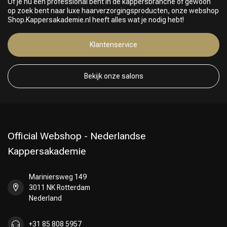
Of je nu een professional bent in de kappersbranche of gewoon
Omvorming
CombiDeals
op zoek bent naar luxe haarverzorgingsproducten, onze webshop
Shop.Kappersakademie.nl heeft alles wat je nodig hebt!
Klantenservice
Bekijk onze salons
Official Webshop - Nederlandse
Kappersakademie
Mariniersweg 149
3011 NK Rotterdam
Nederland
+31 85 808 5957