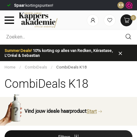
Spaar
kortingspunten!
8.9
0
Welke categorie ben jij naar op zoek?
Summer Deals!
10% korting op alles van Redken, Kérastase,
L’Oréal & Sebastian
Home
/
CombiDeals
/
CombiDeals K18
CombiDeals K18
Merken
Haarverzorging
Vind jouw ideale haarproduct
Start