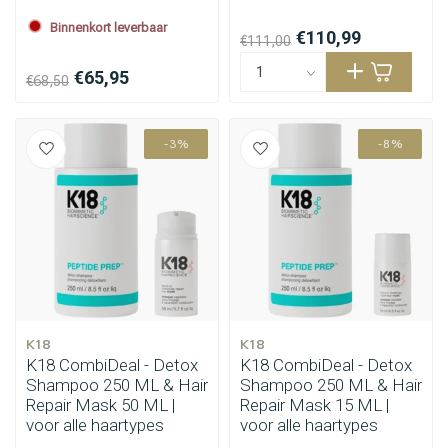
Binnenkort leverbaar
€110,99
€111,00
€65,95
€68,50
-3%
-8%
Haarstyling
Haarkleuring
K18
K18
K18 CombiDeal - Detox
K18 CombiDeal - Detox
Shampoo 250 ML & Hair
Shampoo 250 ML & Hair
Repair Mask 50 ML |
Repair Mask 15 ML |
voor alle haartypes
voor alle haartypes