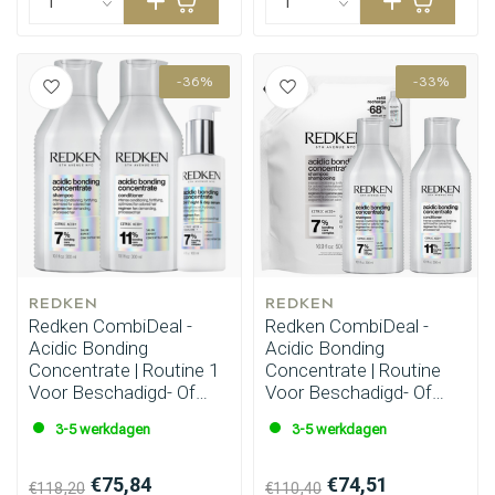
-36%
-33%
REDKEN
REDKEN
Redken CombiDeal -
Redken CombiDeal -
Acidic Bonding
Acidic Bonding
Concentrate | Routine 1
Concentrate | Routine
Voor Beschadigd- Of
Voor Beschadigd- Of
Onhandelbaar Haar
Onhandelbaar Haar
3-5 werkdagen
3-5 werkdagen
€75,84
€74,51
€118,20
€110,40