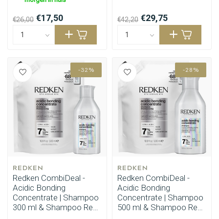
€17,50
€29,75
€26,00
€42,20
-32%
-28%
REDKEN
REDKEN
Redken CombiDeal -
Redken CombiDeal -
Acidic Bonding
Acidic Bonding
Concentrate | Shampoo
Concentrate | Shampoo
300 ml & Shampoo Refill
500 ml & Shampoo Refill
500 ml
500 ml