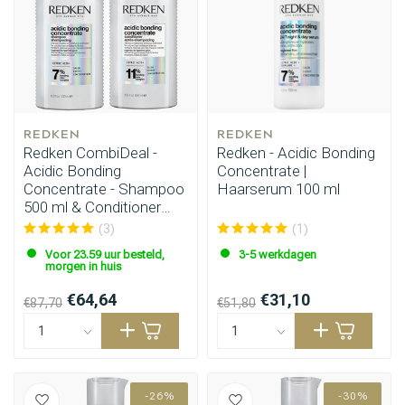
REDKEN
REDKEN
Redken CombiDeal -
Redken - Acidic Bonding
Acidic Bonding
Concentrate |
Concentrate - Shampoo
Haarserum 100 ml
500 ml & Conditioner
500 ml
(3)
(1)
Voor 23.59 uur besteld,
3-5 werkdagen
morgen in huis
€64,64
€31,10
€87,70
€51,80
-26%
-30%