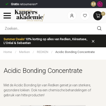
Gratis
retourneren*
Voor 23:59
8.9
0
Welke categorie ben jij naar op zoek?
Summer Deals!
10% korting op alles van Redken, Kérastase,
L’Oréal & Sebastian
Home
/
Merken
/
REDKEN
/
Acidic Bonding Concentrate
Acidic Bonding Concentrate
Merken
Haarverzorging
Met de Acidic Bonding lijn van Redken geniet je van sterkere,
gezondere lokken. Ook na een chemische behandelingen of
gebruik van hitte-producten!