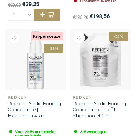
Binnenkort leverbaar
€39,25
€60,80
€198,56
€296,20
Kapperskeuze
-30%
-33%
REDKEN
REDKEN
Redken - Acidic Bonding
Redken - Acidic Bonding
Concentrate |
Concentrate - Refill |
Haarserum 45 ml
Shampoo 500 ml
Voor 23.59 uur besteld,
3-5 werkdagen
morgen in huis