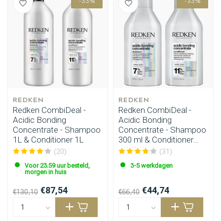
-33%
-33%
REDKEN
REDKEN
Redken CombiDeal -
Redken CombiDeal -
Acidic Bonding
Acidic Bonding
Concentrate - Shampoo
Concentrate - Shampoo
1L & Conditioner 1L
300 ml & Conditioner
300 ml
(20)
(31)
Voor 23.59 uur besteld,
3-5 werkdagen
morgen in huis
€87,54
€44,74
€130,10
€66,40