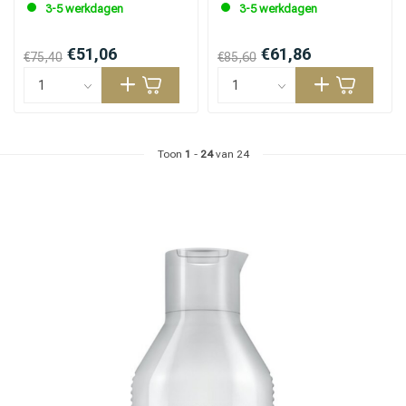
3-5 werkdagen
3-5 werkdagen
€51,06
€61,86
€75,40
€85,60
Toon
1
-
24
van 24