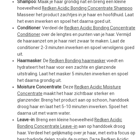
Shampoo
: Maak je haar grondig nat en breng een kleine
hoeveelheid
Redken Acidic Bonding Concentrate Shampoo
Masseer het product zachtjes in je haar en hoofdhuid. Laat
het even inwerken en spoel het daarna goed uit.
Conditioner
: Verdeel de
Redken Acidic Bonding Concentrate
Conditioner
over de lengtes en punten van je haar. Vermijd
Keuze van onze Kappers
de haaraanzet om je haar niet zwaar te maken. Laat de
conditioner 2-3 minuten inwerken en spoel vervolgens goed
uit.
Haarmasker
: De
Redken Bonding haarmasker
voedt en
hydrateert het haar voor een zachte en glanzende
uitstraling. Laat het masker 5 minuten inwerken en spoel
het daarna grondig uit.
Moisture Concentrate
: Deze
Redken Acidic Moisture
Concentrate
maakt het haar zichtbaar sterker en
glanzender. Breng het product aan op schoon, handdoek
droog haar en laat het 5-10 minuten inwerken. Spoel het
daarna uit met warm water.
Leave-in
: Breng een kleine hoeveelheid
Redken Acidic
Bonding Concentrate Leave-in
aan op handdoek droog
haar. Verdeel het gelijkmatig over je haar, met extra focus op
beschadigde delen zoals de punten. Deze Redken Acidic