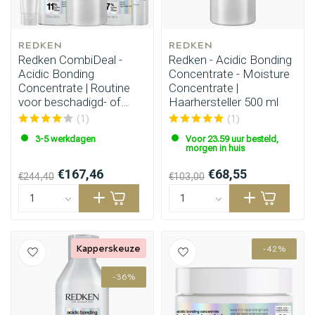
REDKEN
REDKEN
Redken CombiDeal -
Redken - Acidic Bonding
Acidic Bonding
Concentrate - Moisture
Concentrate | Routine
Concentrate |
voor beschadigd- of
Haarhersteller 500 ml
onhandelbaar haar
(1)
(1)
3-5 werkdagen
Voor 23.59 uur besteld,
morgen in huis
€167,46
€68,55
€244,40
€103,00
Haarstyling
Haarkleuring
Kapperskeuze
-42%
-36%