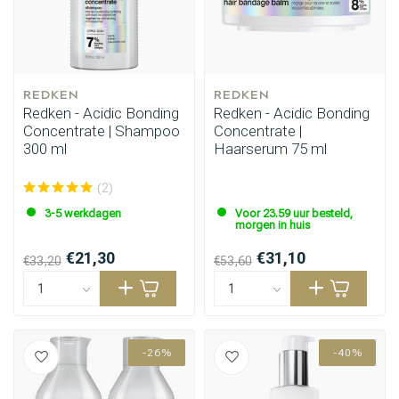
REDKEN
REDKEN
Redken - Acidic Bonding
Redken - Acidic Bonding
Concentrate | Shampoo
Concentrate |
300 ml
Haarserum 75 ml
(2)
3-5 werkdagen
Voor 23.59 uur besteld,
morgen in huis
€21,30
€31,10
€33,20
€53,60
-26%
-40%