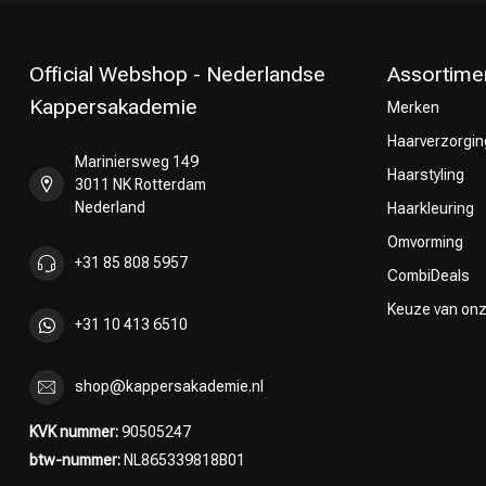
Official Webshop - Nederlandse
Assortime
Kappersakademie
Merken
Haarverzorgin
Mariniersweg 149
Haarstyling
3011 NK Rotterdam
Nederland
Haarkleuring
Omvorming
+31 85 808 5957
CombiDeals
Keuze van on
+31 10 413 6510
shop@kappersakademie.nl
KVK nummer:
90505247
btw-nummer:
NL865339818B01