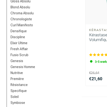
Gloss Absolu
Blond Absolu
Chroma Absolu
Chronologiste
Curl Manifesto
KÉRASTA
Densifique
Kérastase 
Discipline
Volumifiq
Elixir Ultime
Fresh Affair
Fusio Scrub
Genesis
3-5 wer
Genesis Homme
Nutritive
€26,64
€21,60
Première
Résistance
Specifique
Soleil
Symbiose