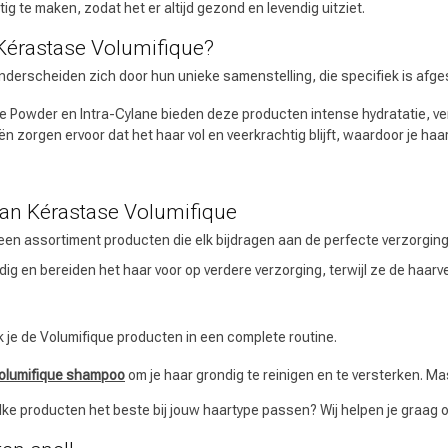
tig te maken, zodat het er altijd gezond en levendig uitziet.
Kérastase Volumifique?
derscheiden zich door hun unieke samenstelling, die specifiek is afges
se Powder en Intra-Cylane bieden deze producten intense hydratatie, v
 zorgen ervoor dat het haar vol en veerkrachtig blijft, waardoor je haar 
an Kérastase Volumifique
t een assortiment producten die elk bijdragen aan de perfecte verzorging 
ndig en bereiden het haar voor op verdere verzorging, terwijl ze de haar
k je de Volumifique producten in een complete routine.
olumifique shampoo
om je haar grondig te reinigen en te versterken. Ma
elke producten het beste bij jouw haartype passen? Wij helpen je graag 