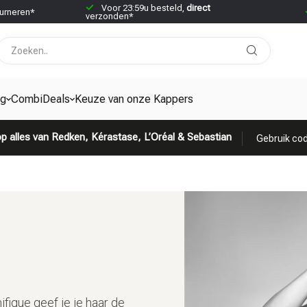
Voor 23:59u besteld,
direct
urneren*
verzonden*
ng
CombiDeals
Keuze van onze Kappers
p alles van Redken, Kérastase, L’Oréal & Sebastian
Gebruik cod
fique geef je je haar de