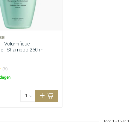
SE
- Volumifique -
ue | Shampoo 250 ml
(5)
kdagen
Toon
1
-
1
van 1