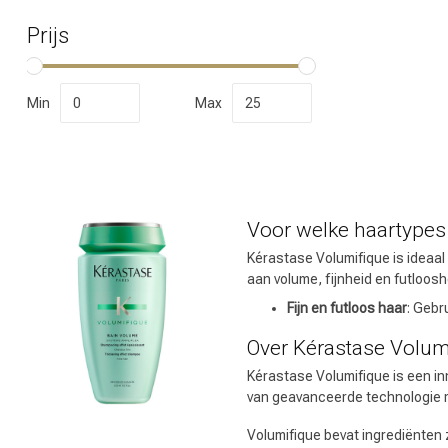
Merken
Prijs
Min
Max
Voor welke haartypes
Kérastase Volumifique is ideaal
Omvorming
aan volume, fijnheid en futloosh
Fijn en futloos haar
: Gebr
Over Kérastase Volum
Kérastase Volumifique is een inn
van geavanceerde technologie m
Volumifique bevat ingrediënten 