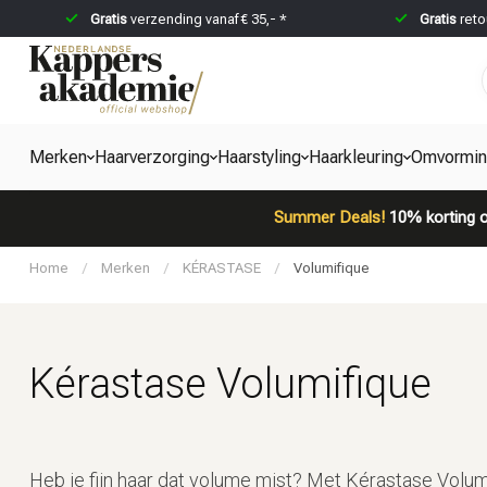
Gratis
verzending vanaf € 35,- *
Gratis
reto
Merken
Haarverzorging
Haarstyling
Haarkleuring
Omvormi
Summer Deals!
10% korting o
Home
/
Merken
/
KÉRASTASE
/
Volumifique
Kérastase Volumifique
Heb je fijn haar dat volume mist? Met Kérastase Volumi