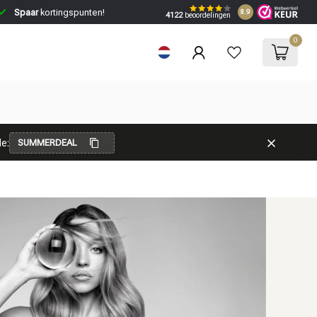
Spaar
kortingspunten!
8.9
4122
beoordelingen
0
e:
SUMMERDEAL