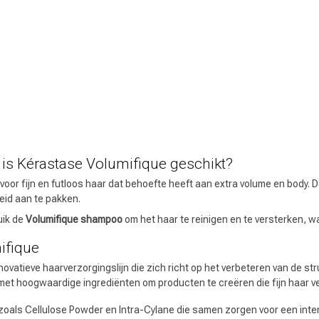
Haarverzorging
Haarstyling
 is Kérastase Volumifique geschikt?
 voor fijn en futloos haar dat behoefte heeft aan extra volume en body
Keuze van onze
CombiDeals
eid aan te pakken.
Kappers
uik de
Volumifique shampoo
om het haar te reinigen en te versterken, w
ifique
ovatieve haarverzorgingslijn die zich richt op het verbeteren van de str
et hoogwaardige ingrediënten om producten te creëren die fijn haar v
zoals Cellulose Powder en Intra-Cylane die samen zorgen voor een inten