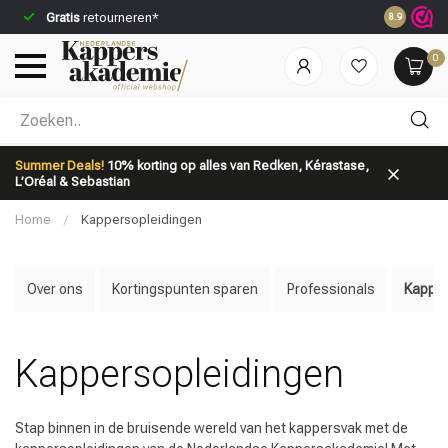
Gratis
retourneren*
Voor 23:59
8.9
0
Welke categorie ben jij naar op zoek?
Summer Deals!
10% korting op alles van Redken, Kérastase,
L’Oréal & Sebastian
Home
/
Kappersopleidingen
Over ons
Kortingspunten sparen
Professionals
Kapper
Merken
Haarverzorging
Kappersopleidingen
Stap binnen in de bruisende wereld van het kappersvak met de