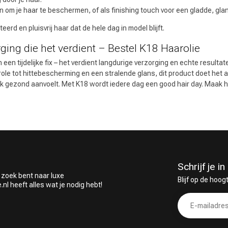
en om je haar te beschermen, of als finishing touch voor een gladde, gla
erd en pluisvrij haar dat de hele dag in model blijft.
rging die het verdient – Bestel K18 Haarolie
een tijdelijke fix – het verdient langdurige verzorging en echte resultat
role tot hittebescherming en een stralende glans, dit product doet het 
ook gezond aanvoelt. Met K18 wordt iedere dag een good hair day. Maak h
Schrijf je 
 zoek bent naar luxe
Blijf op de hoog
 heeft alles wat je nodig hebt!