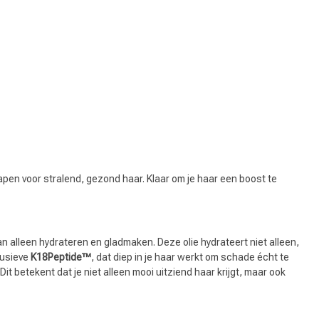
apen voor stralend, gezond haar. Klaar om je haar een boost te
n alleen hydrateren en gladmaken. Deze olie hydrateert niet alleen,
lusieve
K18Peptide™
, dat diep in je haar werkt om schade écht te
Haarkleuring
t betekent dat je niet alleen mooi uitziend haar krijgt, maar ook