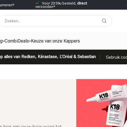
Voor 23:59u besteld,
direct
urneren*
verzonden*
ng
CombiDeals
Keuze van onze Kappers
p alles van Redken, Kérastase, L’Oréal & Sebastian
Gebruik cod
s hier om jouw haar weer tot