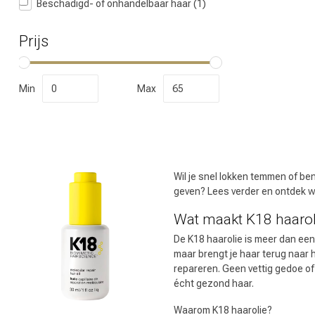
Beschadigd- of onhandelbaar haar
(1)
Prijs
Welke categorie
Min
Max
Wil je snel lokken temmen of be
geven? Lees verder en ontdek wa
Wat maakt K18 haarol
De K18 haarolie is meer dan een 
maar brengt je haar terug naar 
Merken
repareren. Geen vettig gedoe of 
écht gezond haar.
Waarom K18 haarolie?