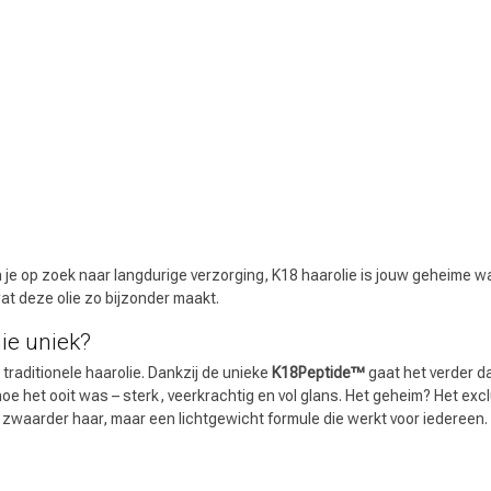
 ben jij naar op zoek?
n je op zoek naar langdurige verzorging, K18 haarolie is jouw geheime w
t deze olie zo bijzonder maakt.
ie uniek?
traditionele haarolie. Dankzij de unieke
K18Peptide™
gaat het verder da
hoe het ooit was – sterk, veerkrachtig en vol glans. Het geheim? Het exc
Haarverzorging
Haarstyling
zwaarder haar, maar een lichtgewicht formule die werkt voor iedereen. Di