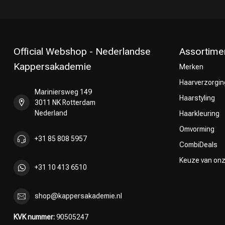
Official Webshop - Nederlandse
Assortime
Kappersakademie
Merken
Haarverzorgin
Mariniersweg 149
Haarstyling
3011 NK Rotterdam
Nederland
Haarkleuring
Omvorming
+31 85 808 5957
CombiDeals
Keuze van on
+31 10 413 6510
shop@kappersakademie.nl
KVK nummer:
90505247