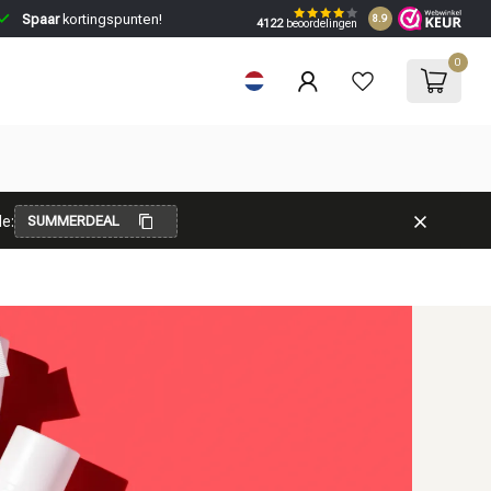
Spaar
kortingspunten!
8.9
4122
beoordelingen
0
e:
SUMMERDEAL