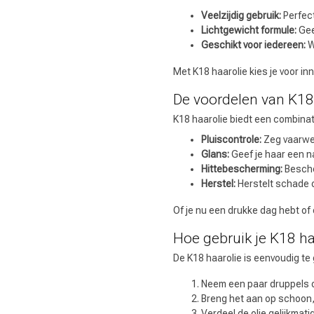
Veelzijdig gebruik:
Perfect
Lichtgewicht formule:
Gee
Geschikt voor iedereen:
We
Met K18 haarolie kies je voor in
De voordelen van K18
K18 haarolie biedt een combinati
Omvorming
Pluiscontrole:
Zeg vaarwel
Glans:
Geef je haar een na
Hittebescherming:
Bescher
Herstel:
Herstelt schade o
Of je nu een drukke dag hebt of e
Hoe gebruik je K18 ha
De K18 haarolie is eenvoudig te
Neem een paar druppels o
Breng het aan op schoon,
Verdeel de olie gelijkmatig