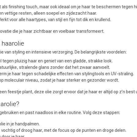
 als finishing touch, maar ook ideaal om je haar te beschermen tegen hi
n vettige resten, alleen soepel en zijdezacht haar.
rkt voor alle haartypes, van stijl en fijn tot dik en krullend.
novatie die je haar zichtbaar en voelbaar transformeert.
 haarolie
e van styling en intensieve verzorging. De belangrijkste voordelen:
Keuze van onze
CombiDeals
Kappers
 tegen pluizig haar en geniet van een gladde, strakke look.
tuurlijke, stralende glans zonder dat het zwaar aanvoelt.
m je haar tegen schadelijke effecten van stylingtools en UV-straling.
p moleculair niveau, zodat je haar sterker en gezonder wordt.
en feestje plant, deze olie zorgt ervoor dat je haar er altijd op z’n best u
arolie?
 gebruiken en past naadloos in elke routine. Volg deze stappen:
lie in je handpalmen.
 vochtig of droog haar, met de focus op de punten en droge delen.
 door je haar.