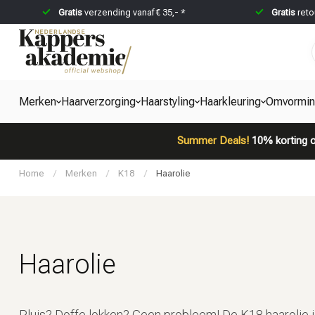
Gratis
verzending vanaf € 35,- *
Gratis
reto
Merken
Haarverzorging
Haarstyling
Haarkleuring
Omvormi
Summer Deals!
10% korting o
Home
/
Merken
/
K18
/
Haarolie
Haarolie
Pluis? Doffe lokken? Geen probleem! De K18 haarolie i