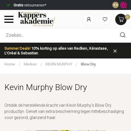
Gratis
retourneren*
Voor 23:59
8.9
0
Welke categorie ben jij naar op zoek?
Summer Deals!
10% korting op alles van Redken, Kérastase,
L’Oréal & Sebastian
Home
/
Merken
/
KEVIN MURPHY
/
Blow Dry
Kevin Murphy Blow Dry
Merken
Haarverzorging
Ontdek de herstellende kracht van Kevin Murphy's Blow Dry
productlijn. Geniet van extra bescherming tegen hittebeschadiging
voor gezond, glanzend haar.