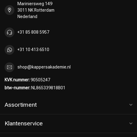
Mariniersweg 149
3011 NK Rotterdam
Nederland
+31 85 808 5957
+31 10 413 6510
shop@kappersakademie.nl
KVK nummer:
90505247
btw-nummer:
NL865339818B01
Assortiment
Klantenservice