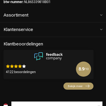
btw-nummer:
NL865339818B01
Assortiment
Klantenservice
Klantbeoordelingen
Keuze van onze Kappers
8.9
/10
4122 beoordelingen
Bekijk meer