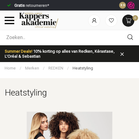
Gratis
retourneren*
Voor 23:59
8.9
0
Welke categorie ben jij naar op zoek?
Summer Deals!
10% korting op alles van Redken, Kérastase,
L’Oréal & Sebastian
Home
/
Merken
/
REDKEN
/
Heatstyling
Heatstyling
Merken
Haarverzorging