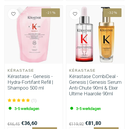
-21%
-32%
KÉRASTASE
KÉRASTASE
Kérastase - Genesis -
Kérastase CombiDeal -
Hydra-Fortifant Refill |
Genesis | Genesis Serum
Shampoo 500 ml
Anti-Chute 90ml & Elixir
Ultime Haarolie 90ml
(1)
3-5 werkdagen
3-5 werkdagen
€36,60
€81,80
€46,45
€119,92