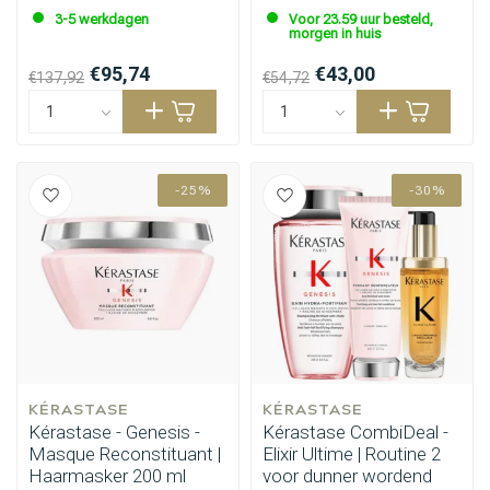
3-5 werkdagen
Voor 23.59 uur besteld,
morgen in huis
€95,74
€43,00
€137,92
€54,72
-25%
-30%
KÉRASTASE
KÉRASTASE
Kérastase - Genesis -
Kérastase CombiDeal -
Masque Reconstituant |
Elixir Ultime | Routine 2
Haarmasker 200 ml
voor dunner wordend