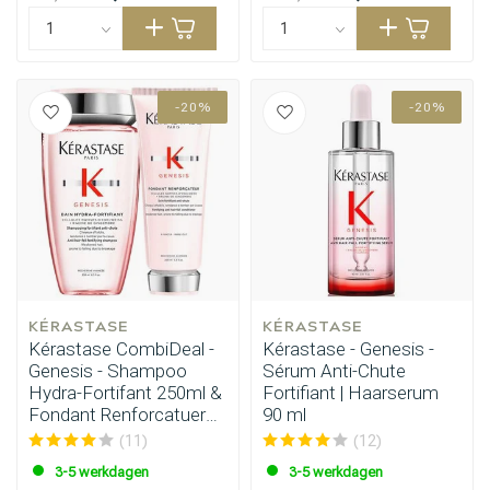
-20%
-20%
KÉRASTASE
KÉRASTASE
Kérastase CombiDeal -
Kérastase - Genesis -
Genesis - Shampoo
Sérum Anti-Chute
Hydra-Fortifant 250ml &
Fortifiant | Haarserum
Fondant Renforcatuer
90 ml
200ml
(11)
(12)
3-5 werkdagen
3-5 werkdagen