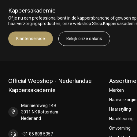
Kappersakademie
Of je nu een professional bent in de kappersbranche of gewoon op
haarverzorgingsproducten, onze webshop Shop.Kappersakademie.nl
Klantenservice
Bekijk onze salons
Official Webshop - Nederlandse
Assortime
Kappersakademie
Merken
Haarverzorgin
Mariniersweg 149
Haarstyling
3011 NK Rotterdam
Nederland
Haarkleuring
Omvorming
+31 85 808 5957