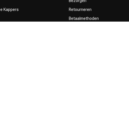
Bezorgen
ze Kappers
Retourneren
Betaalmethoden
Algemene voorwaarden
Privacy Policy
Sitemap
Klachtenregeling
Influencers & Affiliates
Toestemming gebruik content