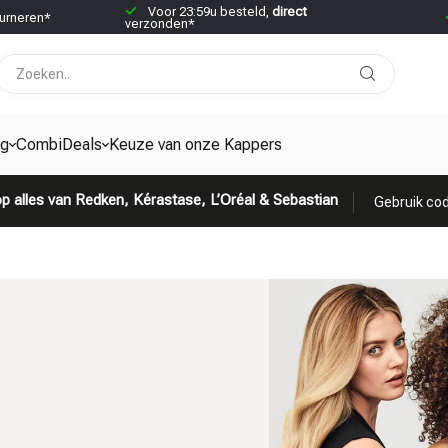
Voor 23:59u besteld,
direct
urneren*
verzonden*
ng
CombiDeals
Keuze van onze Kappers
p alles van Redken, Kérastase, L’Oréal & Sebastian
Gebruik cod