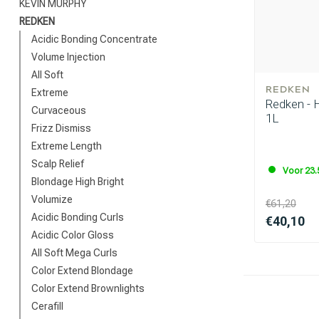
KEVIN MURPHY
REDKEN
Acidic Bonding Concentrate
Volume Injection
All Soft
REDKEN
Extreme
Redken - 
Curvaceous
1L
Frizz Dismiss
Extreme Length
Welke categorie
Scalp Relief
Voor 23.
Blondage High Bright
Volumize
€61,20
Acidic Bonding Curls
€40,10
Acidic Color Gloss
All Soft Mega Curls
Color Extend Blondage
Color Extend Brownlights
Cerafill