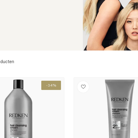
ducten
-34%