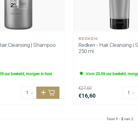
REDKEN
Hair Cleansing | Shampoo
Redken - Hair Cleansing 
250 ml
 ben jij naar op zoek?
59 uur besteld, morgen in huis
Voor 23.59 uur besteld, morge
€27,60
€16,60
Toon
1
-
2
van 2