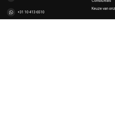
CombiDeals
Keuze van on
+31 10 413 6510
shop@kappersakademie.nl
KVK nummer:
90505247
btw-nummer:
NL865339818B01