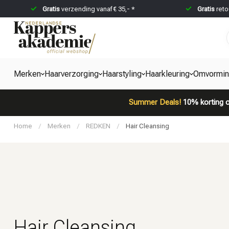
Gratis
verzending vanaf € 35,- *
Gratis
reto
Merken
Haarverzorging
Haarstyling
Haarkleuring
Omvormi
Summer Deals!
10% korting o
Home
/
Merken
/
REDKEN
/
Hair Cleansing
Hair Cleansing