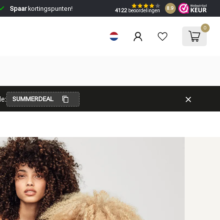
Spaar
kortingspunten!
8.9
4122
beoordelingen
0
e:
SUMMERDEAL