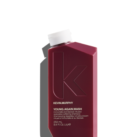
Omvorming
CombiDeals