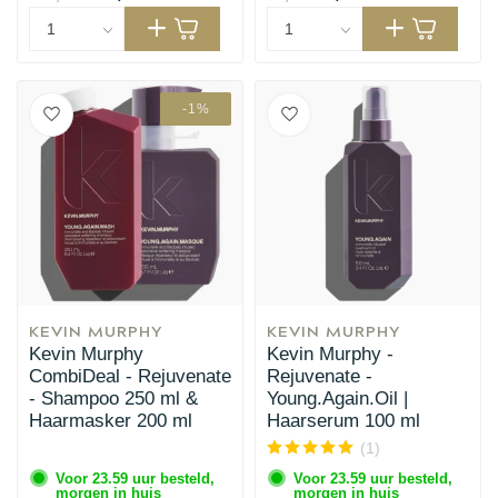
-1%
KEVIN MURPHY
KEVIN MURPHY
Kevin Murphy
Kevin Murphy -
CombiDeal - Rejuvenate
Rejuvenate -
- Shampoo 250 ml &
Young.Again.Oil |
Haarmasker 200 ml
Haarserum 100 ml
(1)
Voor 23.59 uur besteld,
Voor 23.59 uur besteld,
morgen in huis
morgen in huis