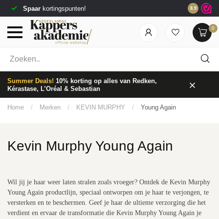
etourneren*
Voor 23:59u besteld,
direc
8.9
0
Welke categorie ben jij naar op zoek?
Summer Deals!
10% korting op alles van Redken,
Kérastase, L’Oréal & Sebastian
Home
/
Merken
/
KEVIN MURPHY
/
Young Again
Kevin Murphy Young Again
Merken
Haarverzorging
Wil jij je haar weer laten stralen zoals vroeger? Ontdek de Kevin Murphy
Young Again productlijn, speciaal ontworpen om je haar te verjongen, te
versterken en te beschermen. Geef je haar de ultieme verzorging die het
verdient en ervaar de transformatie die Kevin Murphy Young Again je