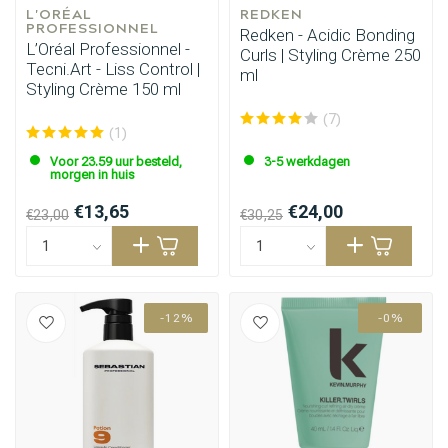
L'ORÉAL 
REDKEN
PROFESSIONNEL
Redken - Acidic Bonding
L’Oréal Professionnel -
Curls | Styling Crème 250
Tecni.Art - Liss Control |
ml
Styling Crème 150 ml
(7)
(1)
Voor 23.59 uur besteld,
3-5 werkdagen
morgen in huis
€13,65
€24,00
€23,00
€30,25
-12%
-0%