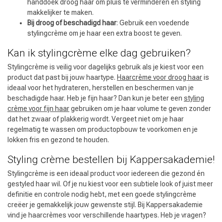
handdoek droog haar om pluis te verminderen en styling
makkelijker te maken.
Bij droog of beschadigd haar
: Gebruik een voedende
stylingcrème om je haar een extra boost te geven.
Kan ik stylingcrème elke dag gebruiken?
Stylingcrème is veilig voor dagelijks gebruik als je kiest voor een
product dat past bij jouw haartype.
Haarcrème voor droog haar
is
ideaal voor het hydrateren, herstellen en beschermen van je
beschadigde haar. Heb je fijn haar? Dan kun je beter een
styling
crème voor fijn haar
gebruiken om je haar volume te geven zonder
dat het zwaar of plakkerig wordt. Vergeet niet om je haar
regelmatig te wassen om productopbouw te voorkomen en je
lokken fris en gezond te houden.
Styling crème bestellen bij Kappersakademie!
Stylingcrème is een ideaal product voor iedereen die gezond én
gestyled haar wil. Of je nu kiest voor een subtiele look of juist meer
definitie en controle nodig hebt, met een goede stylingcrème
creëer je gemakkelijk jouw gewenste stijl. Bij Kappersakademie
vind je haarcrèmes voor verschillende haartypes. Heb je vragen?