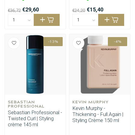
€29,60
€15,40
€36,72
€24,20
-13%
-4%
Haarstyling
Haarkleuring
SEBASTIAN 
KEVIN MURPHY
PROFESSIONAL
Kevin Murphy -
Sebastian Professional -
Thickening - Full.Again |
Twisted Curl | Styling
Styling Crème 150 ml
crème 145 ml