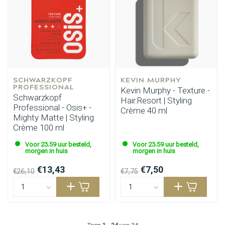
SCHWARZKOPF 
KEVIN MURPHY
PROFESSIONAL
Kevin Murphy - Texture -
Schwarzkopf
Hair.Resort | Styling
Professional - Osis+ -
Crème 40 ml
Mighty Matte | Styling
Crème 100 ml
Voor 23.59 uur besteld,
Voor 23.59 uur besteld,
morgen in huis
morgen in huis
€13,43
€7,50
€26,10
€7,75
Toon
1
-
24
van 24