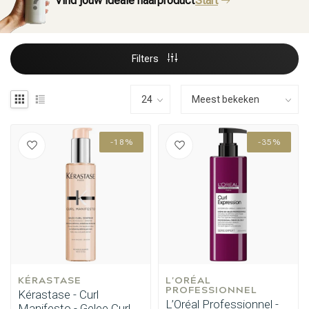
Vind jouw ideale haarproduct
Start
Filters
-18%
-35%
KÉRASTASE
L'ORÉAL 
PROFESSIONNEL
Kérastase - Curl
L’Oréal Professionnel -
Manifesto - Gelee Curl