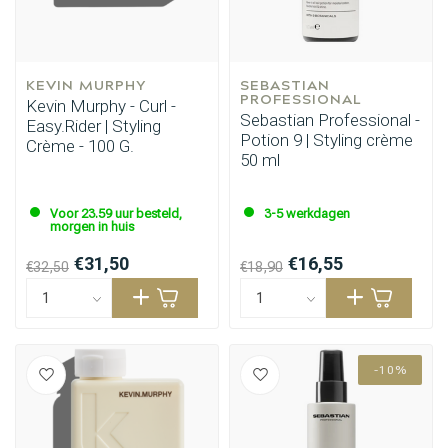
KEVIN MURPHY
SEBASTIAN 
PROFESSIONAL
Kevin Murphy - Curl -
Sebastian Professional -
Easy.Rider | Styling
Potion 9 | Styling crème
Crème - 100 G.
50 ml
Voor 23.59 uur besteld,
3-5 werkdagen
morgen in huis
€31,50
€16,55
€32,50
€18,90
-10%