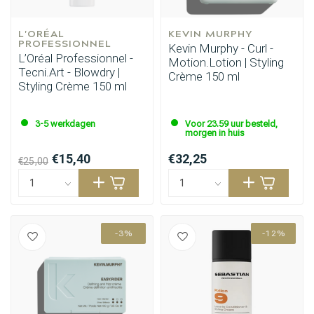
L'ORÉAL 
KEVIN MURPHY
PROFESSIONNEL
Kevin Murphy - Curl -
L’Oréal Professionnel -
Motion.Lotion | Styling
Tecni.Art - Blowdry |
Crème 150 ml
Styling Crème 150 ml
3-5 werkdagen
Voor 23.59 uur besteld,
morgen in huis
€15,40
€32,25
€25,00
-3%
-12%
Omvorming
CombiDeals