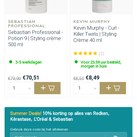
SEBASTIAN 
KEVIN MURPHY
PROFESSIONAL
Kevin Murphy - Curl -
Sebastian Professional -
Killer.Twirls | Styling
Potion 9 | Styling crème
Crème 40 ml
500 ml
(2)
3-5 werkdagen
Voor 23.59 uur besteld,
morgen in huis
€70,51
€8,49
€79,90
€8,50
Summer Deals!
10% korting op alles van Redken,
Kérastase, L’Oréal & Sebastian
Gebruik deze code bij het afrekenen