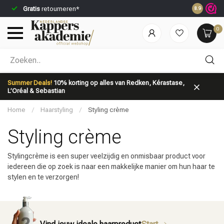
Gratis
retourneren*
Voor 23:59
8.9
0
Welke categorie ben jij naar op zoek?
Summer Deals!
10% korting op alles van Redken, Kérastase,
L’Oréal & Sebastian
Home
/
Haarstyling
/
Styling crème
Styling crème
Stylingcrème is een super veelzijdig en onmisbaar product voor
Merken
Haarverzorging
iedereen die op zoek is naar een makkelijke manier om hun haar te
stylen en te verzorgen!