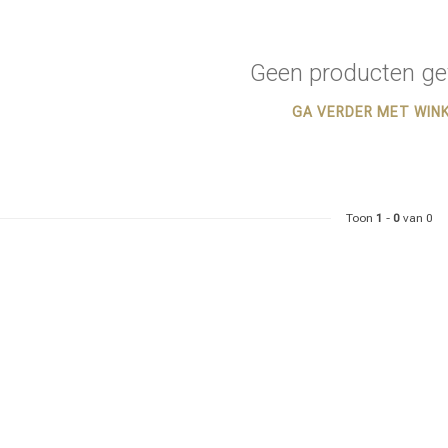
Geen producten ge
GA VERDER MET WIN
Toon
1
-
0
van 0