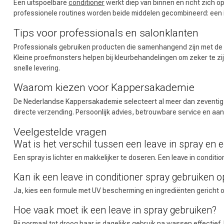
Een uitspoelbare
conditioner
werkt diep van binnen en richt zich op
professionele routines worden beide middelen gecombineerd: een in
Tips voor professionals en salonklanten
Professionals gebruiken producten die samenhangend zijn met de res
Kleine proefmonsters helpen bij kleurbehandelingen om zeker te zi
Omvorming
snelle levering.
Waarom kiezen voor Kappersakademie
De Nederlandse Kappersakademie selecteert al meer dan zeventig 
directe verzending. Persoonlijk advies, betrouwbare service en aa
Veelgestelde vragen
Wat is het verschil tussen een leave in spray en e
Een spray is lichter en makkelijker te doseren. Een leave in conditi
Kan ik een leave in conditioner spray gebruiken 
Ja, kies een formule met UV bescherming en ingrediënten gericht 
Hoe vaak moet ik een leave in spray gebruiken?
Bij normaal tot droog haar is dagelijks gebruik na wassen effectief.