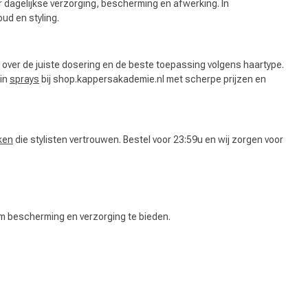
or dagelijkse verzorging, bescherming en afwerking. In
ud en styling.
d over de juiste dosering en de beste toepassing volgens haartype.
 in
sprays
bij shop.kappersakademie.nl met scherpe prijzen en
ken
die stylisten vertrouwen. Bestel voor 23:59u en wij zorgen voor
r om bescherming en verzorging te bieden.