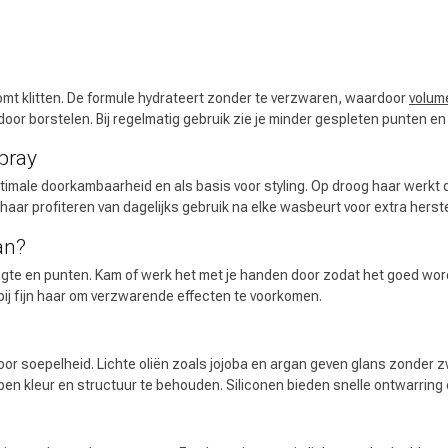
 ben jij naar op zoek?
komt klitten. De formule hydrateert zonder te verzwaren, waardoor
volum
or borstelen. Bij regelmatig gebruik zie je minder gespleten punten en
pray
ale doorkambaarheid en als basis voor styling. Op droog haar werkt de
r profiteren van dagelijks gebruik na elke wasbeurt voor extra herst
an?
ngte en punten. Kam of werk het met je handen door zodat het goed word
bij fijn haar om verzwarende effecten te voorkomen.
Haarverzorging
Haarstyling
r soepelheid. Lichte oliën zoals jojoba en argan geven glans zonder z
en kleur en structuur te behouden. Siliconen bieden snelle ontwarring e