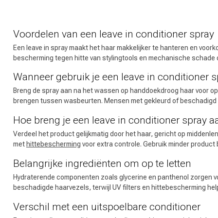
Welke categorie
Voordelen van een leave in conditioner spray
Een leave in spray maakt het haar makkelijker te hanteren en voor
bescherming tegen hitte van stylingtools en mechanische schade do
Wanneer gebruik je een leave in conditioner s
Breng de spray aan na het wassen op handdoekdroog haar voor optim
brengen tussen wasbeurten. Mensen met gekleurd of beschadigd haa
Hoe breng je een leave in conditioner spray a
Verdeel het product gelijkmatig door het haar, gericht op middenle
met
hittebescherming
voor extra controle. Gebruik minder product 
Merken
Belangrijke ingrediënten om op te letten
Hydraterende componenten zoals glycerine en panthenol zorgen voo
beschadigde haarvezels, terwijl UV filters en hittebescherming help
Verschil met een uitspoelbare conditioner