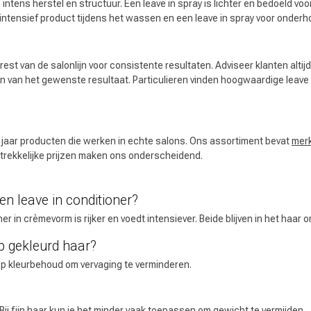
 intens herstel en structuur. Een leave in spray is lichter en bedoeld vo
tensief product tijdens het wassen en een leave in spray voor onderho
t van de salonlijn voor consistente resultaten. Adviseer klanten altij
Keuze van onze
jn van het gewenste resultaat. Particulieren vinden hoogwaardige leave
CombiDeals
Kappers
jaar producten die werken in echte salons. Ons assortiment bevat
mer
ntrekkelijke prijzen maken ons onderscheidend.
en leave in conditioner?
oner in crèmevorm is rijker en voedt intensiever. Beide blijven in het haa
op gekleurd haar?
op kleurbehoud om vervaging te verminderen.
 Bij fijn haar kun je het minder vaak toepassen om gewicht te vermijden.