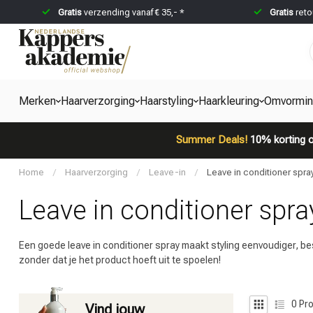
Gratis
verzending vanaf € 35,- *
Gratis
reto
Merken
Haarverzorging
Haarstyling
Haarkleuring
Omvormi
Summer Deals!
10% korting o
Home
/
Haarverzorging
/
Leave-in
/
Leave in conditioner spra
Leave in conditioner spra
Een goede leave in conditioner spray maakt styling eenvoudiger, be
zonder dat je het product hoeft uit te spoelen!
0
Pro
Vind jouw