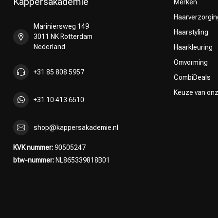
Kappersakademie
Merken
Haarverzorgin
Mariniersweg 149
Haarstyling
3011 NK Rotterdam
Nederland
Haarkleuring
Omvorming
+31 85 808 5957
CombiDeals
Keuze van on
+31 10 413 6510
shop@kappersakademie.nl
KVK nummer:
90505247
btw-nummer:
NL865339818B01