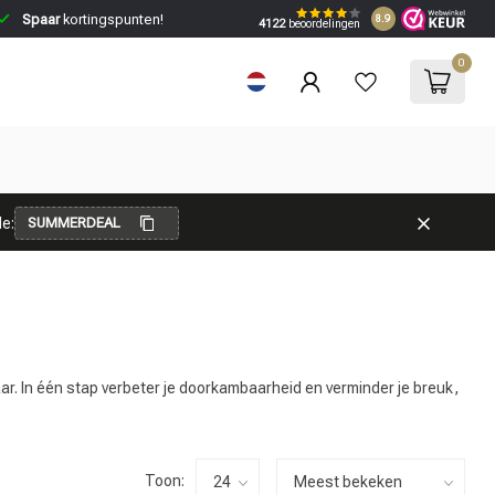
Spaar
kortingspunten!
8.9
4122
beoordelingen
0
e:
SUMMERDEAL
ar. In één stap verbeter je doorkambaarheid en verminder je breuk,
Toon: