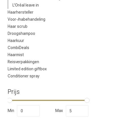
L'Oréal leave in
Haarhersteller
Voor-/nabehandeling
Haar scrub
Droogshampoo
Haarkuur
CombiDeals
Haarmist
Reisverpakkingen
Limited edition giftbox
Conditioner spray
Prijs
Min
Max