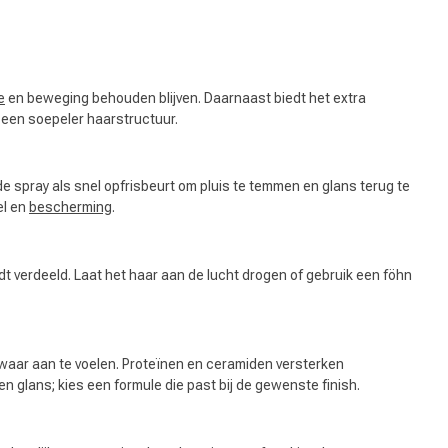
e
en beweging behouden blijven. Daarnaast biedt het extra
 een soepeler haarstructuur.
 spray als snel opfrisbeurt om pluis te temmen en glans terug te
el en
bescherming
.
t verdeeld. Laat het haar aan de lucht drogen of gebruik een föhn
Haarkleuring
waar aan te voelen. Proteïnen en ceramiden versterken
n glans; kies een formule die past bij de gewenste finish.