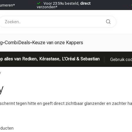
Voor 23:59u besteld,
direct
urneren*
verzonden*
ng
CombiDeals
Keuze van onze Kappers
p alles van Redken, Kérastase, L’Oréal & Sebastian
Gebruik cod
y
y
schermt tegen hitte en geeft direct zichtbaar glanzender en zachter ha
ducten