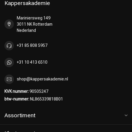
Kappersakademie
Mariniersweg 149
3011 NK Rotterdam
Keuze van onze Kappers
Nederland
+31 85 808 5957
+31 10 413 6510
shop@kappersakademie.nl
KVK nummer:
90505247
btw-nummer:
NL865339818B01
Assortiment