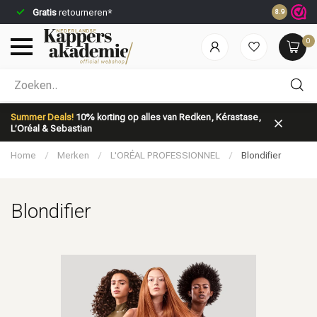
Gratis
retourneren*
Voor 23:59
8.9
0
Welke categorie ben jij naar op zoek?
Summer Deals!
10% korting op alles van Redken, Kérastase,
L’Oréal & Sebastian
Home
/
Merken
/
L'ORÉAL PROFESSIONNEL
/
Blondifier
Blondifier
Merken
Haarverzorging