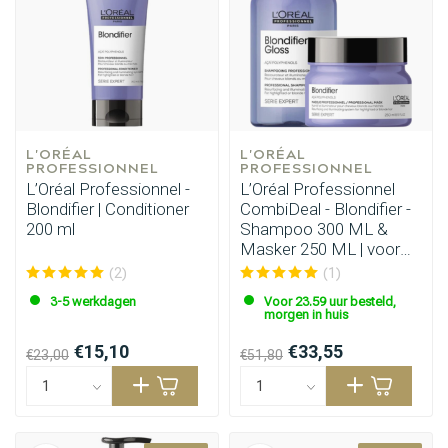
Haarstyling
Haarkleuring
L'ORÉAL 
L'ORÉAL 
PROFESSIONNEL
PROFESSIONNEL
L’Oréal Professionnel -
L’Oréal Professionnel
Blondifier | Conditioner
CombiDeal - Blondifier -
200 ml
Shampoo 300 ML &
Masker 250 ML | voor
blond haar
(2)
(1)
3-5 werkdagen
Voor 23.59 uur besteld,
morgen in huis
€15,10
€33,55
€23,00
€51,80