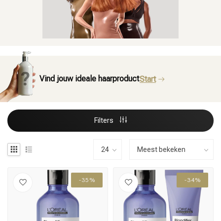
Vind jouw ideale haarproduct
Start
Filters
-35%
-34%