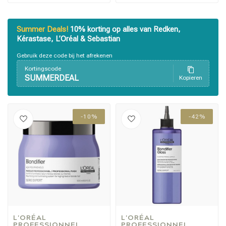
Summer Deals!
10% korting op alles van Redken,
Kérastase, L’Oréal & Sebastian
Gebruik deze code bij het afrekenen
Kortingscode
SUMMERDEAL
Kopieren
-10%
-42%
Omvorming
CombiDeals
L'ORÉAL 
L'ORÉAL 
PROFESSIONNEL
PROFESSIONNEL