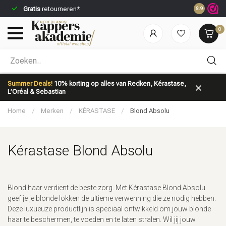
Gratis
retourneren*
Voor 23:59
8.9
0
Welke categorie ben jij naar op zoek?
Summer Deals!
10% korting op alles van Redken, Kérastase,
L’Oréal & Sebastian
Home
/
Merken
/
KÉRASTASE
/
Blond Absolu
Kérastase Blond Absolu
Merken
Haarverzorging
Blond haar verdient de beste zorg. Met Kérastase Blond Absolu
geef je je blonde lokken de ultieme verwenning die ze nodig hebben.
Deze luxueuze productlijn is speciaal ontwikkeld om jouw blonde
haar te beschermen, te voeden en te laten stralen. Wil jij jouw