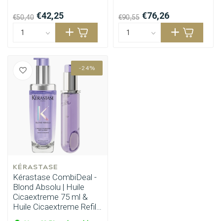
€42,25
€76,26
€50,40
€90,55
-24%
KÉRASTASE
Kérastase CombiDeal -
Blond Absolu | Huile
Cicaextreme 75 ml &
Huile Cicaextreme Refill
75 ml