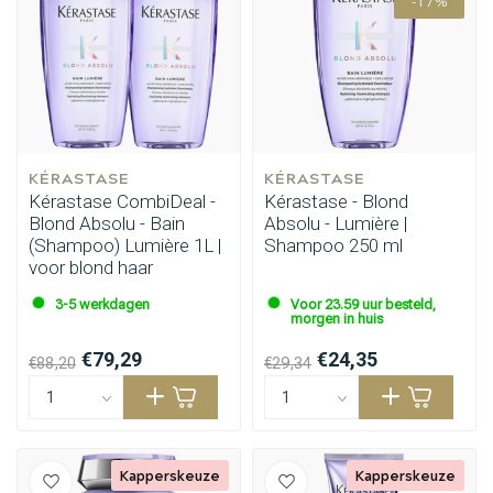
-17%
KÉRASTASE
KÉRASTASE
Kérastase CombiDeal -
Kérastase - Blond
Blond Absolu - Bain
Absolu - Lumière |
(Shampoo) Lumière 1L |
Shampoo 250 ml
voor blond haar
3-5 werkdagen
Voor 23.59 uur besteld,
morgen in huis
€79,29
€24,35
€88,20
€29,34
Kapperskeuze
Kapperskeuze