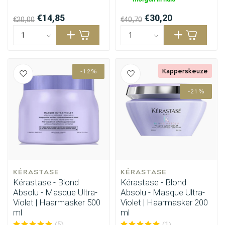
€14,85
€30,20
€20,00
€40,70
Kapperskeuze
-12%
-21%
KÉRASTASE
KÉRASTASE
Kérastase - Blond
Kérastase - Blond
Absolu - Masque Ultra-
Absolu - Masque Ultra-
Violet | Haarmasker 500
Violet | Haarmasker 200
ml
ml
(5)
(1)