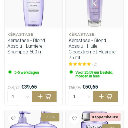
KÉRASTASE
KÉRASTASE
Kérastase - Blond
Kérastase - Blond
Absolu - Lumière |
Absolu - Huile
Shampoo 500 ml
Cicaextreme | Haarolie
75 ml
Haarstyling
Haarkleuring
(2)
3-5 werkdagen
Voor 23.59 uur besteld,
morgen in huis
€39,65
€50,65
€54,72
€66,95
Kapperskeuze
-10%