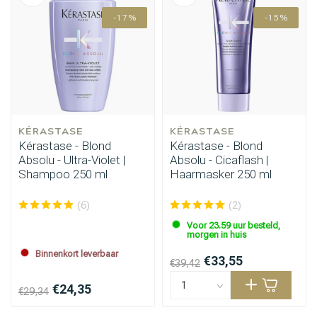
-17%
-15%
KÉRASTASE
KÉRASTASE
Kérastase - Blond
Kérastase - Blond
Absolu - Ultra-Violet |
Absolu - Cicaflash |
Shampoo 250 ml
Haarmasker 250 ml
(6)
(2)
Voor 23.59 uur besteld,
morgen in huis
Binnenkort leverbaar
€33,55
€39,42
€24,35
€29,34