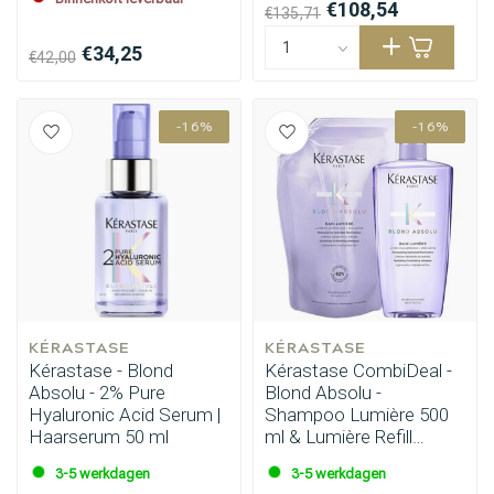
€108,54
€135,71
€34,25
€42,00
-16%
-16%
Omvorming
CombiDeals
KÉRASTASE
KÉRASTASE
Kérastase - Blond
Kérastase CombiDeal -
Absolu - 2% Pure
Blond Absolu -
Hyaluronic Acid Serum |
Shampoo Lumière 500
Haarserum 50 ml
ml & Lumière Refill
500ml
3-5 werkdagen
3-5 werkdagen