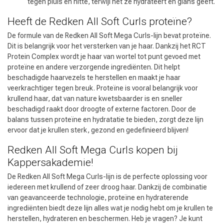
tegen pluis en hitte, terwijl het ze hydrateert en glans geeft.
Heeft de Redken All Soft Curls proteïne?
De formule van de Redken All Soft Mega Curls-lijn bevat proteïne.
Dit is belangrijk voor het versterken van je haar. Dankzij het RCT
Protein Complex wordt je haar van wortel tot punt gevoed met
proteïne en andere verzorgende ingrediënten. Dit helpt
beschadigde haarvezels te herstellen en maakt je haar
veerkrachtiger tegen breuk. Proteïne is vooral belangrijk voor
krullend haar, dat van nature kwetsbaarder is en sneller
beschadigd raakt door droogte of externe factoren. Door de
balans tussen proteïne en hydratatie te bieden, zorgt deze lijn
ervoor dat je krullen sterk, gezond en gedefinieerd blijven!
Redken All Soft Mega Curls kopen bij
Kappersakademie!
De Redken All Soft Mega Curls-lijn is de perfecte oplossing voor
iedereen met krullend of zeer droog haar. Dankzij de combinatie
van geavanceerde technologie, proteïne en hydraterende
ingrediënten biedt deze lijn alles wat je nodig hebt om je krullen te
herstellen, hydrateren en beschermen. Heb je vragen? Je kunt