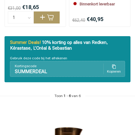
Binnenkort leverbaar
€18,65
€31,00
€40,95
€62,40
Summer Deals!
10% korting op alles van Redken,
Kérastase, L’Oréal & Sebastian
Gebruik deze code bij het afrekenen
Kortingscode
SUMMERDEAL
Kopieren
Toon
1
-
6
van 6