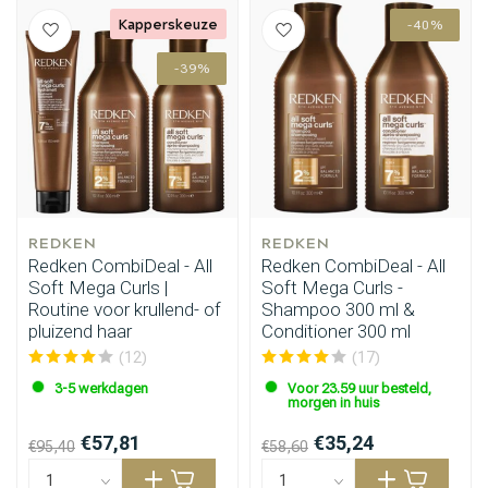
Kapperskeuze
-40%
-39%
REDKEN
REDKEN
Redken CombiDeal - All
Redken CombiDeal - All
Soft Mega Curls |
Soft Mega Curls -
Routine voor krullend- of
Shampoo 300 ml &
pluizend haar
Conditioner 300 ml
(12)
(17)
3-5 werkdagen
Voor 23.59 uur besteld,
morgen in huis
€57,81
€35,24
€95,40
€58,60