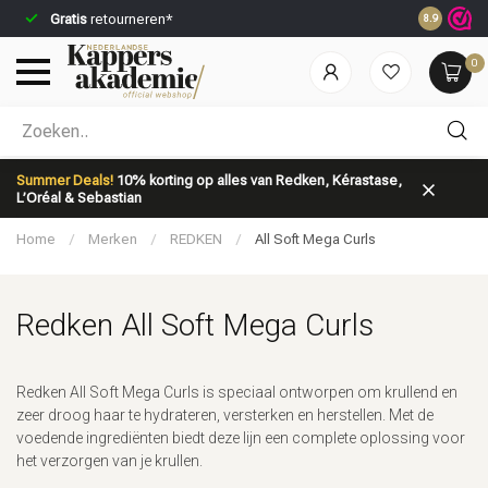
Gratis
retourneren*
Voor 23:59
8.9
0
Welke categorie ben jij naar op zoek?
Summer Deals!
10% korting op alles van Redken, Kérastase,
L’Oréal & Sebastian
Home
/
Merken
/
REDKEN
/
All Soft Mega Curls
Redken All Soft Mega Curls
Merken
Haarverzorging
Redken All Soft Mega Curls is speciaal ontworpen om krullend en
zeer droog haar te hydrateren, versterken en herstellen. Met de
voedende ingrediënten biedt deze lijn een complete oplossing voor
het verzorgen van je krullen.