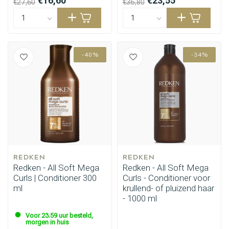
€16,60
€23,55
€27,60
€36,80
Haarstyling
Haarkleuring
-40%
-34%
REDKEN
REDKEN
Redken - All Soft Mega
Redken - All Soft Mega
Curls | Conditioner 300
Curls - Conditioner voor
ml
krullend- of pluizend haar
- 1000 ml
Voor 23.59 uur besteld,
morgen in huis