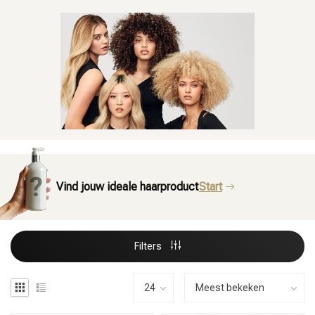
Vind jouw ideale haarproduct
Start
Filters