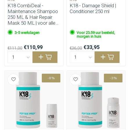
K18 CombiDeal -
K18 - Damage Shield |
Maintenance Shampoo
Conditioner 250 ml
250 ML & Hair Repair
Mask 50 ML | voor alle
haartypes
3-5 werkdagen
Voor 23.59 uur besteld,
morgen in huis
€110,99
€33,95
€111,00
€36,00
-8%
-3%