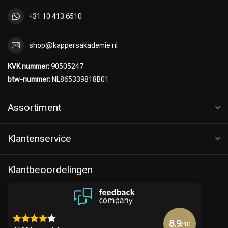
+31 10 413 6510
shop@kappersakademie.nl
KVK nummer:
90505247
btw-nummer:
NL865339818B01
Assortiment
Klantenservice
Klantbeoordelingen
8.9
/10