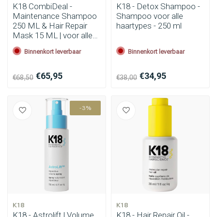
K18 CombiDeal -
K18 - Detox Shampoo -
Maintenance Shampoo
Shampoo voor alle
250 ML & Hair Repair
haartypes - 250 ml
Mask 15 ML | voor alle
haartypes
Binnenkort leverbaar
Binnenkort leverbaar
€65,95
€34,95
€68,50
€38,00
-3%
K18
K18
K18 - Astrolift | Volume
K18 - Hair Repair Oil -