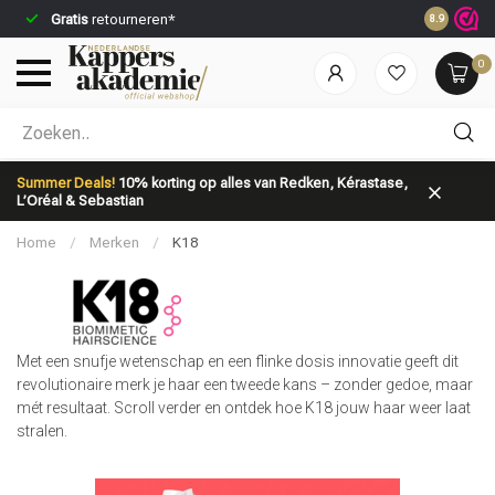
Gratis
retourneren*
Voor 23:59
8.9
0
Welke categorie ben jij naar op zoek?
Summer Deals!
10% korting op alles van Redken, Kérastase,
L’Oréal & Sebastian
Home
/
Merken
/
K18
Merken
Haarverzorging
Met een snufje wetenschap en een flinke dosis innovatie geeft dit
revolutionaire merk je haar een tweede kans – zonder gedoe, maar
mét resultaat. Scroll verder en ontdek hoe K18 jouw haar weer laat
stralen.