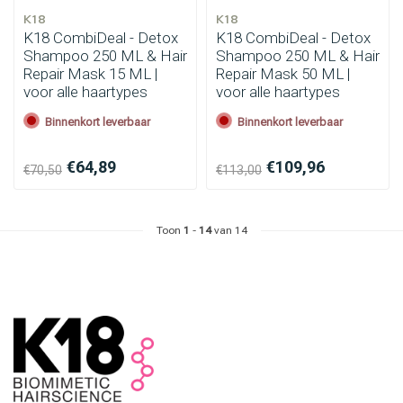
Omvorming
CombiDeals
K18
K18
K18 CombiDeal - Detox
K18 CombiDeal - Detox
Shampoo 250 ML & Hair
Shampoo 250 ML & Hair
Repair Mask 15 ML |
Repair Mask 50 ML |
voor alle haartypes
voor alle haartypes
Binnenkort leverbaar
Binnenkort leverbaar
€64,89
€109,96
€70,50
€113,00
Toon
1
-
14
van 14