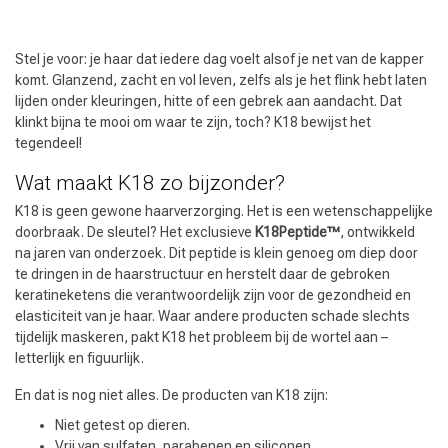
Stel je voor: je haar dat iedere dag voelt alsof je net van de kapper
komt. Glanzend, zacht en vol leven, zelfs als je het flink hebt laten
lijden onder kleuringen, hitte of een gebrek aan aandacht. Dat
klinkt bijna te mooi om waar te zijn, toch? K18 bewijst het
tegendeel!
Wat maakt K18 zo bijzonder?
K18 is geen gewone haarverzorging. Het is een wetenschappelijke
doorbraak. De sleutel? Het exclusieve
K18Peptide™
, ontwikkeld
na jaren van onderzoek. Dit peptide is klein genoeg om diep door
te dringen in de haarstructuur en herstelt daar de gebroken
keratineketens die verantwoordelijk zijn voor de gezondheid en
elasticiteit van je haar. Waar andere producten schade slechts
tijdelijk maskeren, pakt K18 het probleem bij de wortel aan –
letterlijk en figuurlijk.
En dat is nog niet alles. De producten van K18 zijn:
Niet getest op dieren.
Vrij van sulfaten, parabenen en siliconen.