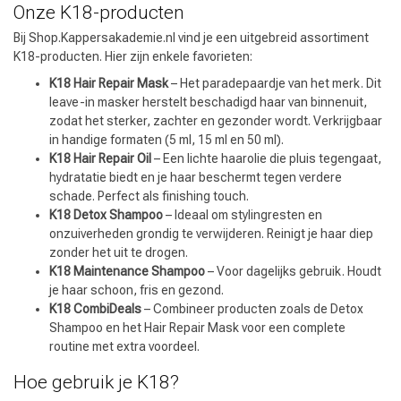
Onze K18-producten
Bij Shop.Kappersakademie.nl vind je een uitgebreid assortiment
K18-producten. Hier zijn enkele favorieten:
K18 Hair Repair Mask
– Het paradepaardje van het merk. Dit
leave-in masker herstelt beschadigd haar van binnenuit,
zodat het sterker, zachter en gezonder wordt. Verkrijgbaar
in handige formaten (5 ml, 15 ml en 50 ml).
K18 Hair Repair Oil
– Een lichte haarolie die pluis tegengaat,
hydratatie biedt en je haar beschermt tegen verdere
schade. Perfect als finishing touch.
K18 Detox Shampoo
– Ideaal om stylingresten en
onzuiverheden grondig te verwijderen. Reinigt je haar diep
zonder het uit te drogen.
K18 Maintenance Shampoo
– Voor dagelijks gebruik. Houdt
je haar schoon, fris en gezond.
K18 CombiDeals
– Combineer producten zoals de Detox
Shampoo en het Hair Repair Mask voor een complete
routine met extra voordeel.
Hoe gebruik je K18?