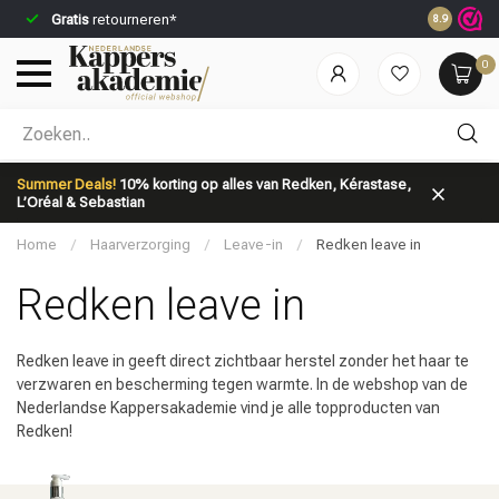
Gratis
retourneren*
Voor 23:59
8.9
0
Welke categorie ben jij naar op zoek?
Summer Deals!
10% korting op alles van Redken, Kérastase,
L’Oréal & Sebastian
Home
/
Haarverzorging
/
Leave-in
/
Redken leave in
Redken leave in
Merken
Haarverzorging
Redken leave in geeft direct zichtbaar herstel zonder het haar te
verzwaren en bescherming tegen warmte. In de webshop van de
Nederlandse Kappersakademie vind je alle topproducten van
Redken!