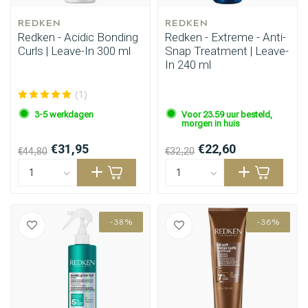
REDKEN
REDKEN
Redken - Acidic Bonding
Redken - Extreme - Anti-
Curls | Leave-In 300 ml
Snap Treatment | Leave-
In 240 ml
(1)
3-5 werkdagen
Voor 23.59 uur besteld,
morgen in huis
€31,95
€22,60
€44,80
€32,20
-38%
-36%