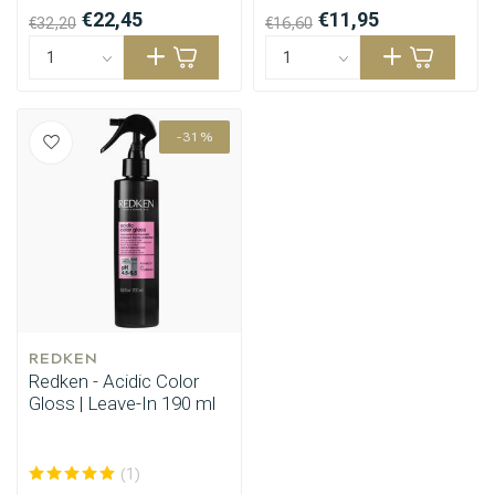
€22,45
€11,95
€32,20
€16,60
-31%
REDKEN
Redken - Acidic Color
Gloss | Leave-In 190 ml
(1)