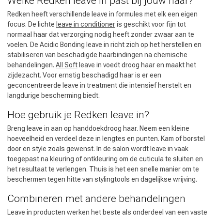
Welke Redken leave in past bij jouw haar?
Redken heeft verschillende leave in formules met elk een eigen
Omvorming
CombiDeals
focus. De lichte
leave in conditioner
is geschikt voor fijn tot
normaal haar dat verzorging nodig heeft zonder zwaar aan te
voelen. De Acidic Bonding leave in richt zich op het herstellen en
stabiliseren van beschadigde haarbindingen na chemische
behandelingen.
All Soft
leave in voedt droog haar en maakt het
zijdezacht. Voor ernstig beschadigd haar is er een
geconcentreerde leave in treatment die intensief herstelt en
langdurige bescherming biedt.
Hoe gebruik je Redken leave in?
Breng leave in aan op handdoekdroog haar. Neem een kleine
hoeveelheid en verdeel deze in lengtes en punten. Kam of borstel
door en style zoals gewenst. In de salon wordt leave in vaak
toegepast na
kleuring
of ontkleuring om de cuticula te sluiten en
het resultaat te verlengen. Thuis is het een snelle manier om te
beschermen tegen hitte van stylingtools en dagelijkse wrijving.
Combineren met andere behandelingen
Leave in producten werken het beste als onderdeel van een vaste