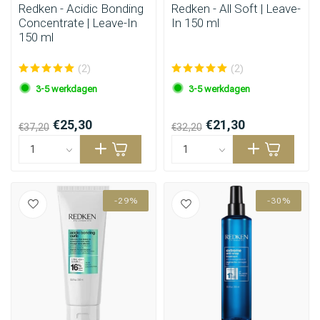
Redken - Acidic Bonding
Redken - All Soft | Leave-
Concentrate | Leave-In
In 150 ml
150 ml
(2)
(2)
3-5 werkdagen
3-5 werkdagen
€25,30
€21,30
€37,20
€32,20
-29%
-30%