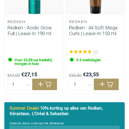
REDKEN
REDKEN
Redken - Acidic Grow
Redken - All Soft Mega
Full | Leave-In 190 ml
Curls | Leave-In 150 ml
(6)
Haarstyling
Haarkleuring
Voor 23.59 uur besteld,
3-5 werkdagen
morgen in huis
€27,15
€23,55
€44,00
€36,80
Summer Deals!
10% korting op alles van Redken,
Kérastase, L’Oréal & Sebastian
Gebruik deze code bij het afrekenen