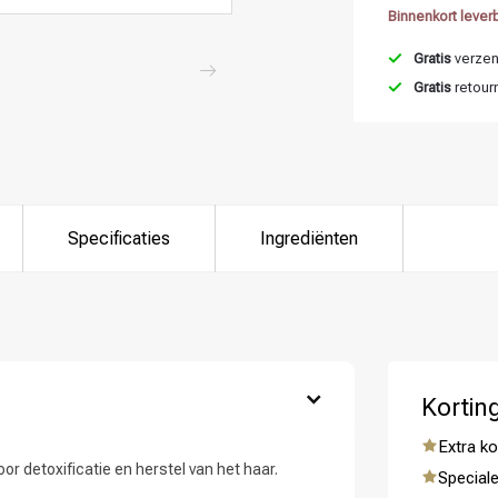
Binnenkort lever
Gratis
verzend
Gratis
retour
Specificaties
Ingrediënten
 ben jij naar op zoek?
Kortin
Extra ko
or detoxificatie en herstel van het haar.
Speciale