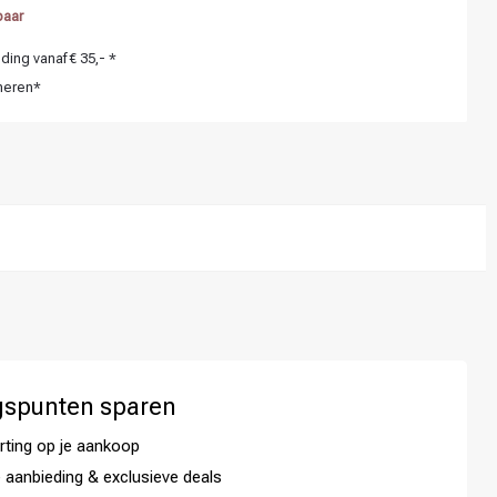
baar
ing vanaf € 35,- *
neren*
gspunten sparen
rting op je aankoop
 aanbieding & exclusieve deals