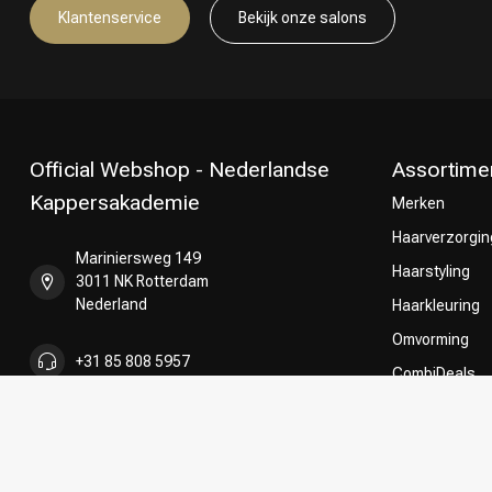
Klantenservice
Bekijk onze salons
Official Webshop - Nederlandse
Assortime
Kappersakademie
Merken
Haarverzorgin
Mariniersweg 149
Haarstyling
3011 NK Rotterdam
Nederland
Haarkleuring
Omvorming
+31 85 808 5957
CombiDeals
Keuze van on
+31 10 413 6510
shop@kappersakademie.nl