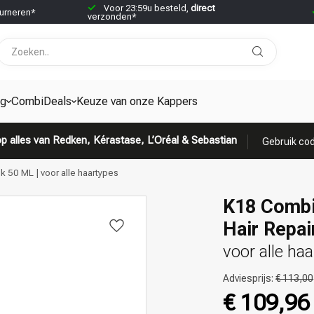
Voor 23:59u besteld,
direct
urneren*
verzonden*
ng
CombiDeals
Keuze van onze Kappers
p alles van Redken, Kérastase, L’Oréal & Sebastian
Gebruik cod
50 ML | voor alle haartypes
K18 Combi
Hair Repa
voor alle ha
Adviesprijs:
€ 113,00
€ 109,9