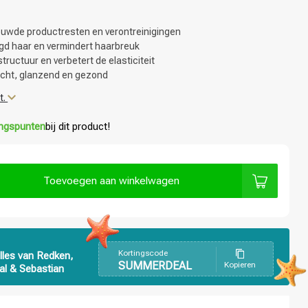
uwde productresten en verontreinigingen
gd haar en vermindert haarbreuk
tructuur en verbetert de elasticiteit
acht, glanzend en gezond
t.
ingspunten
bij dit product!
Toevoegen aan winkelwagen
Kortingscode
lles van Redken,
SUMMERDEAL
Kopieren
al & Sebastian