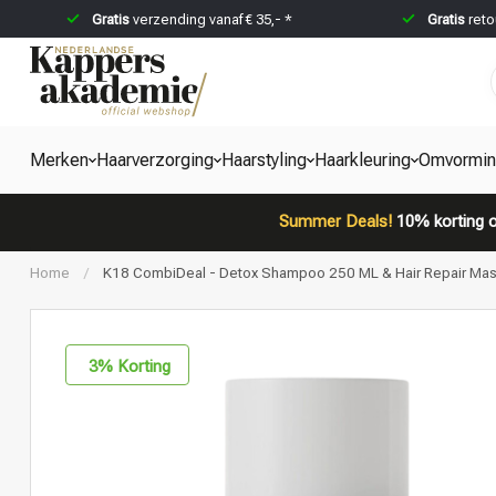
Gratis
verzending vanaf € 35,- *
Gratis
reto
Merken
Haarverzorging
Haarstyling
Haarkleuring
Omvormi
Summer Deals!
10% korting o
Home
/
K18 CombiDeal - Detox Shampoo 250 ML & Hair Repair Mask 
3
% Korting