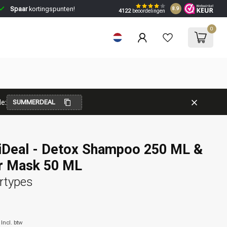
Spaar
kortingspunten!
8.9
4122
beoordelingen
0
e:
SUMMERDEAL
Deal - Detox Shampoo 250 ML &
ir Mask 50 ML
artypes
6
Incl. btw