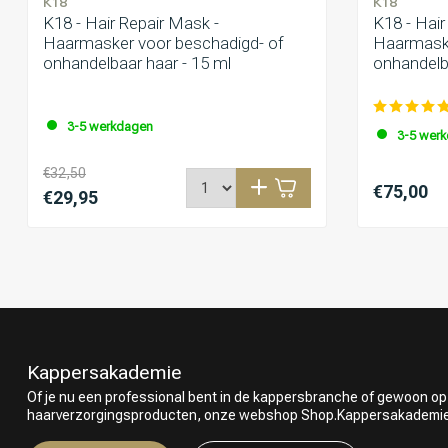
K18
K18
K18 - Hair Repair Mask -
K18 - Hair
Haarmasker voor beschadigd- of
Haarmaske
onhandelbaar haar - 15 ml
onhandelb
3-5 werkdagen
3-5 wer
€32,50
€75,00
€29,95
Kappersakademie
Of je nu een professional bent in de kappersbranche of gewoon op
haarverzorgingsproducten, onze webshop Shop.Kappersakademie.nl