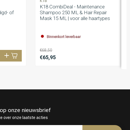
K18
K18 CombiDeal - Maintenance
gd- of
Shampoo 250 ML & Hair Repair
Mask 15 ML | voor alle haartypes
Binnenkort leverbaar
€68,50
€65,95
in op onze nieuwsbrief
te over onze laatste acties