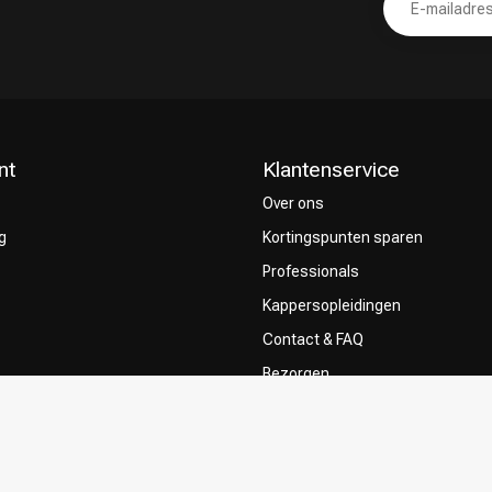
nt
Klantenservice
Over ons
g
Kortingspunten sparen
Professionals
Kappersopleidingen
Contact & FAQ
Bezorgen
ze Kappers
Retourneren
Betaalmethoden
Algemene voorwaarden