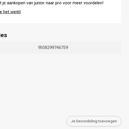
t je aankopen van junior naar pro voor meer voordelen!
e het werkt
ies
Haarkleuring
9508299746759
Je beoordeling toevoegen