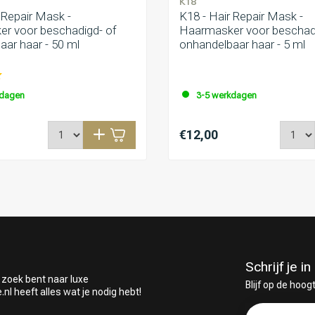
K18
 Repair Mask -
K18 - Hair Repair Mask -
r voor beschadigd- of
Haarmasker voor beschadi
aar haar - 50 ml
onhandelbaar haar - 5 ml
kdagen
3-5 werkdagen
€12,00
Schrijf je 
 zoek bent naar luxe
Blijf op de hoog
 heeft alles wat je nodig hebt!